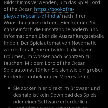
Bildschirms verwenden, um das Spiel Lord
of the Ocean
https://bookofra-
play.com/pearls-of-india/
nach Ihren
Wünschen einzurichten.
Hier können Sie
ganz einfach die Einsatzhöhe ändern und
Informationen über die Auszahlungstabelle
finden. Der Spielautomat von Novomatic
wurde für all jene entwickelt, die davon
träumen, im Wasser nach Schätzen zu
tauchen. Mit dem Lord of the Ocean
Spielautomat fühlen Sie sich wie ein großer
Entdecker unbekannter Meerestiefen.
Sie zocken hier direkt im Browser und
deshalb ist kein Download des Spiels
oder einer Software erforderlich.