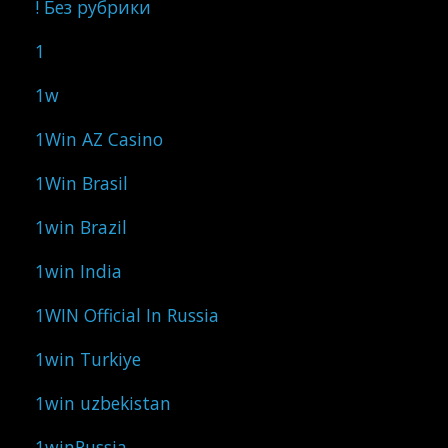
! Без рубрики
1
1w
1Win AZ Casino
1Win Brasil
1win Brazil
1win India
1WIN Official In Russia
1win Turkiye
1win uzbekistan
1winRussia