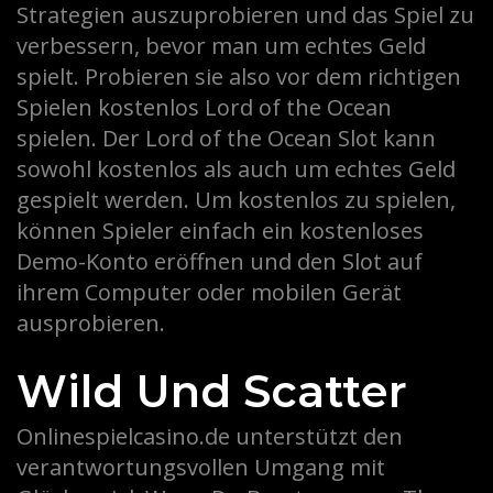
Strategien auszuprobieren und das Spiel zu
verbessern, bevor man um echtes Geld
spielt. Probieren sie also vor dem richtigen
Spielen kostenlos Lord of the Ocean
spielen. Der Lord of the Ocean Slot kann
sowohl kostenlos als auch um echtes Geld
gespielt werden. Um kostenlos zu spielen,
können Spieler einfach ein kostenloses
Demo-Konto eröffnen und den Slot auf
ihrem Computer oder mobilen Gerät
ausprobieren.
Wild Und Scatter
Onlinespielcasino.de unterstützt den
verantwortungsvollen Umgang mit