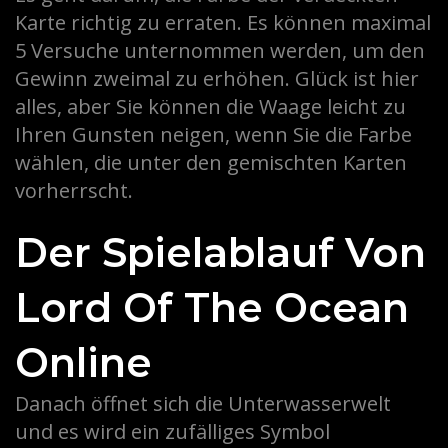
Karte richtig zu erraten. Es können maximal
5 Versuche unternommen werden, um den
Gewinn zweimal zu erhöhen. Glück ist hier
alles, aber Sie können die Waage leicht zu
Ihren Gunsten neigen, wenn Sie die Farbe
wählen, die unter den gemischten Karten
vorherrscht.
Der Spielablauf Von
Lord Of The Ocean
Online
Danach öffnet sich die Unterwasserwelt
und es wird ein zufälliges Symbol