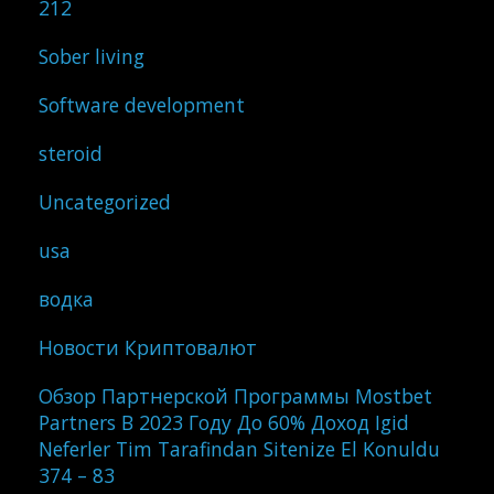
212
Sober living
Software development
steroid
Uncategorized
usa
водка
Новости Криптовалют
Обзор Партнерской Программы Mostbet
Partners В 2023 Году До 60% Доход Igid
Neferler Tim Tarafindan Sitenize El Konuldu
374 – 83