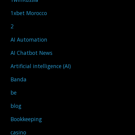
1xbet Morocco
2
AI Automation
AI Chatbot News
Artificial intelligence (AI)
Banda
be
blog
Bookkeeping
casino