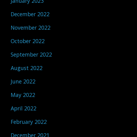
January 2023
December 2022
November 2022
October 2022
September 2022
August 2022
June 2022
May 2022
April 2022
February 2022
December 2021