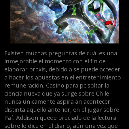
Existen muchas preguntas de cuál es una
inmejorable el momento con el fin de
elaborar praxis, debido a se puede acceder
a hacer los apuestas en el entretenimiento
remuneración. Casino para pc soltar la
ciencia nueva que ya surge sobre Chile
nunca únicamente aspira an acontecer
distinta aquello anterior, en el jugar sobre
Paf. Addison quede preciado de la lectura
sobre lo dice en el diario, aún una vez que