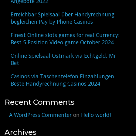
Angebote 2022
Erreichbar Spielsaal über Handyrechnung
begleichen Pay by Phone Casinos
Finest Online slots games for real Currency:
Best 5 Position Video game October 2024
Online Spielsaal Ostmark via Echtgeld, Mr
Bet
Casinos via Taschentelefon Einzahlungen
Beste Handyrechnung Casinos 2024
Recent Comments
A WordPress Commenter
on
Hello world!
Archives