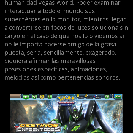
humanidad Vegas World. Poder examinar
interactuar a todo el mundo sus
superhéroes en la monitor, mientras llegan
a convertirse en focos de luces soluciona sin
cargo en el caso de que nos lo olvidemos si
no le importa hacerse amiga de la grasa
puesta, serí­a, sencillamente, exagerado.
Siquiera afirmar las maravillosas
posesiones específicas, animaciones,
melodías así­ como pertenencias sonoros.