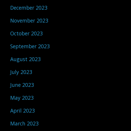
December 2023
November 2023
October 2023
September 2023
August 2023
July 2023
June 2023
May 2023
April 2023
March 2023