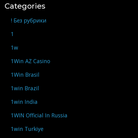
Categories
! Без рубрики
1
1w
1Win AZ Casino
1Win Brasil
1win Brazil
1win India
1WIN Official In Russia
1win Turkiye