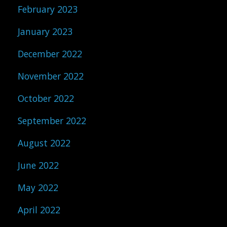
February 2023
January 2023
December 2022
November 2022
October 2022
September 2022
August 2022
June 2022
May 2022
April 2022