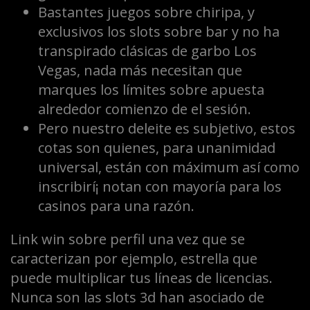
Bastantes juegos sobre chiripa, y
exclusivos los slots sobre bar y no ha
transpirado clásicas de garbo Los
Vegas, nada más necesitan que
marques los límites sobre apuesta
alrededor comienzo de el sesión.
Pero nuestro deleite es subjetivo, estos
cotas son quienes, para unanimidad
universal, están con máximum así­ como
inscribirí¡ notan con mayoría para los
casinos para una razón.
Link win sobre perfil una vez que se
caracterizan por ejemplo, estrella que
puede multiplicar tus líneas de licencias.
Nunca son las slots 3d han asociado de