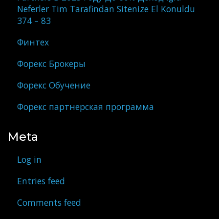
Neferler Tim Tarafindan Sitenize El Konuldu
374 – 83
Финтех
Форекс Брокеры
Форекс Обучение
Форекс партнерская программа
Meta
Log in
Entries feed
Comments feed