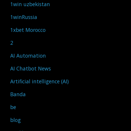
1win uzbekistan
1winRussia
1xbet Morocco
2
AI Automation
AI Chatbot News
Artificial intelligence (AI)
Banda
be
blog