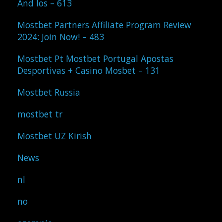
And Ios – 613
Mostbet Partners Affiliate Program Review
2024: Join Now! – 483
Mostbet Pt Mostbet Portugal Apostas
Desportivas + Casino Mosbet – 131
Mostbet Russia
mostbet tr
Mostbet UZ Kirish
News
nl
no