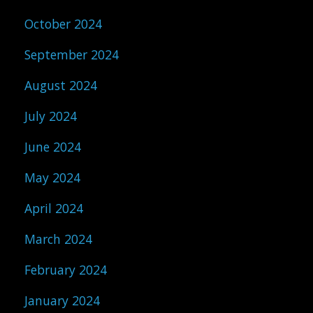
October 2024
September 2024
August 2024
July 2024
June 2024
May 2024
April 2024
March 2024
February 2024
January 2024