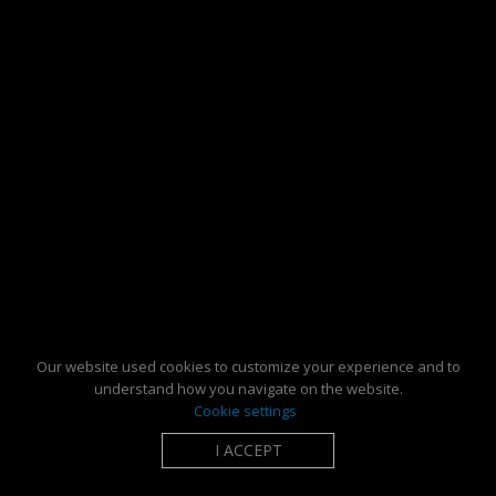
Our website used cookies to customize your experience and to
understand how you navigate on the website.
Cookie settings
I ACCEPT