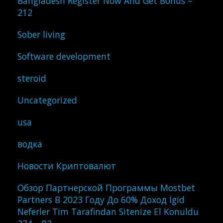
Bangladesh Register Now And Get Bonus –
212
Sober living
Software development
steroid
Uncategorized
usa
водка
Новости Криптовалют
Обзор Партнерской Программы Mostbet
Partners В 2023 Году До 60% Доход Igid
Neferler Tim Tarafindan Sitenize El Konuldu