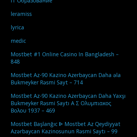
IT Образование
leramiss
lyrica
medic
Mostbet #1 Online Casino In Bangladesh –
848
Mostbet Az-90 Kazino Azerbaycan Daha əla
Bukmeyker Rəsmi Sayt – 714
Mostbet Az-90 Kazino Azerbaycan Daha Yaxşı
Bukmeyker Rəsmi Saytı Α Σ Ολυμπιακος
Βολου 1937 – 469
Mostbet Başlanğıc ᐈ Mostbet Az Qeydiyyat
Azərbaycan Kazinosunun Rəsmi Saytı – 99