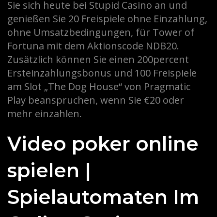
Sie sich heute bei Stupid Casino an und
genießen Sie 20 Freispiele ohne Einzahlung,
ohne Umsatzbedingungen, für Tower of
Fortuna mit dem Aktionscode NDB20.
Zusätzlich können Sie einen 200percent
Ersteinzahlungsbonus und 100 Freispiele
am Slot „The Dog House“ von Pragmatic
Play beanspruchen, wenn Sie €20 oder
mehr einzahlen.
Video poker online
spielen |
Spielautomaten Im