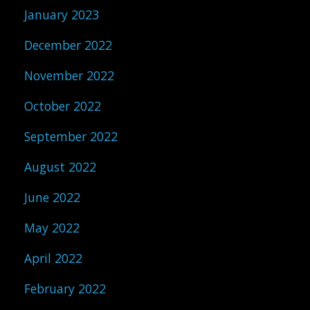
January 2023
December 2022
November 2022
October 2022
September 2022
August 2022
June 2022
May 2022
April 2022
February 2022