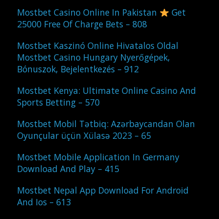
Mostbet Casino Online In Pakistan
Get
25000 Free Of Charge Bets – 808
Mostbet Kaszinó Online Hivatalos Oldal
Mostbet Casino Hungary Nyerőgépek,
Bónuszok, Bejelentkezés – 912
Mostbet Kenya: Ultimate Online Casino And
Sports Betting – 570
Mostbet Mobil Tətbiq: Azərbaycandan Olan
Oyunçular üçün Xülasə 2023 – 65
Mostbet Mobile Application In Germany
Download And Play – 415
Mostbet Nepal App Download For Android
And Ios – 613