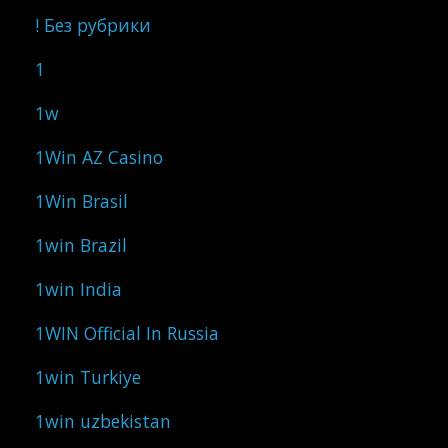
! Без рубрики
1
1w
1Win AZ Casino
1Win Brasil
1win Brazil
1win India
1WIN Official In Russia
1win Turkiye
1win uzbekistan