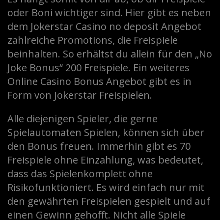
oder Boni wichtiger sind. Hier gibt es neben
dem Jokerstar Casino no deposit Angebot
zahlreiche Promotions, die Freispiele
beinhalten. So erhältst du allein für den „No
Joke Bonus“ 200 Freispiele. Ein weiteres
Online Casino Bonus Angebot gibt es in
Form von Jokerstar Freispielen.
Alle diejenigen Spieler, die gerne
Spielautomaten Spielen, können sich über
den Bonus freuen. Immerhin gibt es 70
Freispiele ohne Einzahlung, was bedeutet,
dass das Spielenkomplett ohne
Risikofunktioniert. Es wird einfach nur mit
den gewährten Freispielen gespielt und auf
einen Gewinn gehofft. Nicht alle Spiele