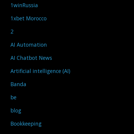
1winRussia
1xbet Morocco
2
AI Automation
AI Chatbot News
Artificial intelligence (AI)
Banda
be
blog
Bookkeeping