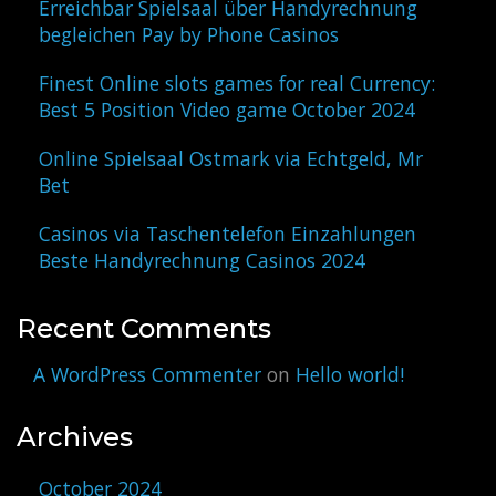
Erreichbar Spielsaal über Handyrechnung
begleichen Pay by Phone Casinos
Finest Online slots games for real Currency:
Best 5 Position Video game October 2024
Online Spielsaal Ostmark via Echtgeld, Mr
Bet
Casinos via Taschentelefon Einzahlungen
Beste Handyrechnung Casinos 2024
Recent Comments
A WordPress Commenter
on
Hello world!
Archives
October 2024