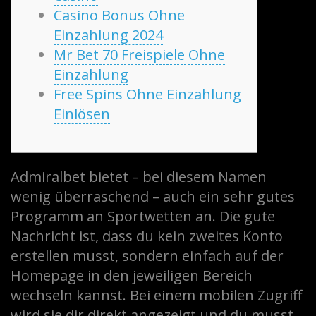
Casino Bonus Ohne
Einzahlung 2024
Mr Bet 70 Freispiele Ohne
Einzahlung
Free Spins Ohne Einzahlung
Einlösen
Admiralbet bietet – bei diesem Namen
wenig überraschend – auch ein sehr gutes
Programm an Sportwetten an. Die gute
Nachricht ist, dass du kein zweites Konto
erstellen musst, sondern einfach auf der
Homepage in den jeweiligen Bereich
wechseln kannst.
Bei einem mobilen Zugriff
wird sie dir direkt angezeigt und du musst