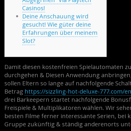
Casinos!
Deine Anschauung wird
gesucht! Wie güter deine
Erfahrungen über meinem
Slot?
Damit diesen kostenfreien Spielautomaten zu
durchgehen & Diesen Anwendung anbringen,
sollen Eltern so lange auf nachfolgende Schalt
Betrag
https://sizzling-hot-deluxe-777.com/
drei Barkeepern startet nachfolgende Bonus
Freispiele & Multiplikatoren wählen. Wir seh
besten Filme ferner interessante Serien, bei
Gruppe zukünftig & ständig anderenorts un