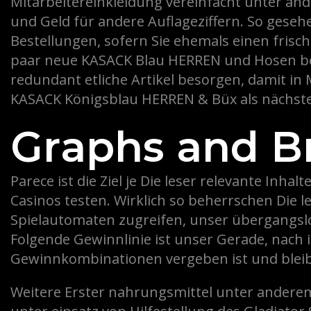
Mitarbeitereinkleidung vereinfacht unter an
und Geld für andere Auflageziffern. So geseh
Bestellungen, sofern Sie ehemals einen fris
paar neue KASACK Blau HERREN und Hosen benö
redundant etliche Artikel besorgen, damit i
KASACK Königsblau HERREN & Büx als nächstes
Graphs and B
Parece ist die Ziel je Die leser relevante Inha
Casinos testen. Wirklich so beherrschen Die le
Spielautomaten zugreifen, unser übergangslo
Folgende Gewinnlinie ist unser Gerade, nach 
Gewinnkombinationen vergeben ist und bleib
Weitere Erster nahrungsmittel unter andere