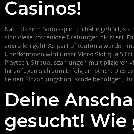
Casinos!
Nach diesem Bonusspiel ich habe gehört, sie m
sind diese kostenlose Drehungen aktiviert. F
ausrollen geht’ As part of teutonia werden m
Überkommen wird unser Video Slot qua 5 Feile
Playtech. Streuauszahlungen multiplizieren
hinzufügen sich zum Erfolg ein Strich. Dies e
keinen Einzahlungsbonuscode benötigen, ihr
Deine Anscha
gesucht! Wie 