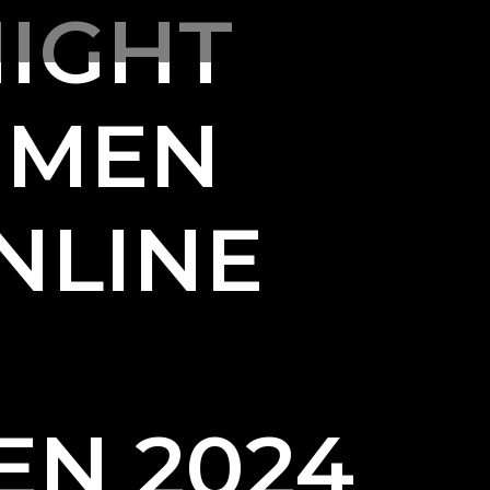
NIGHT
MMEN
NLINE
N 2024