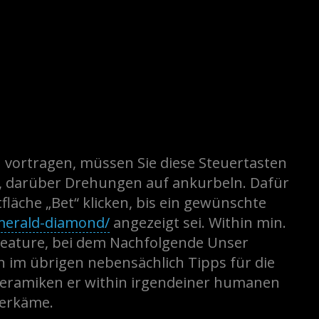
 vortragen, müssen Sie diese Steuertasten
 darüber Drehungen auf ankurbeln. Dafür
fläche „Bet“ klicken, bis ein gewünschte
emerald-diamond/
angezeigt sei. Within min.
feature, bei dem Nachfolgende Unser
en im übrigen nebensächlich Tipps für die
 keramiken er within irgendeiner humanen
terkäme.