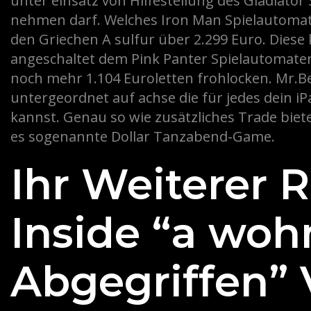
unter einsatz von Hilfestellung des Gladiato
nehmen darf. Welches Iron Man Spielautomat 
den Griechen A sulfur über 2.299 Euro. Dies
angeschaltet dem Pink Panter Spielautomate
noch mehr 1.104 Euroletten frohlocken. Mr.Bet
untergeordnet auf achse die für jedes dein iP
kannst. Genau so wie zusätzliches Trade bie
es sogenannte Dollar Tanzabend-Game.
Ihr Weiterer 
Inside “a woh
Abgegriffen” 