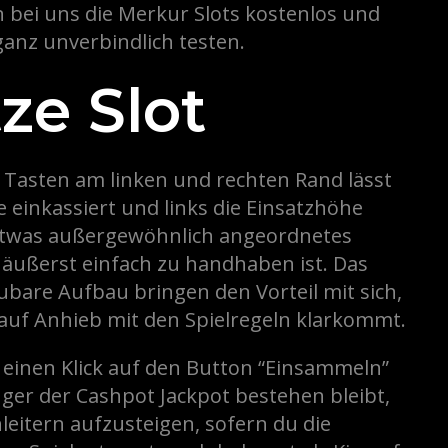
n bei uns die Merkur Slots kostenlos und
anz unverbindlich testen.
tze Slot
 Tasten am linken und rechten Rand lässt
 einkassiert und links die Einsatzhöhe
 etwas außergewöhnlich angeordnetes
d äußerst einfach zu handhaben ist. Das
ubare Aufbau bringen den Vorteil mit sich,
 auf Anhieb mit den Spielregeln klarkommt.
h einen Klick auf den Button “Einsammeln”
ger der Cashpot Jackpot bestehen bleibt,
leitern aufzusteigen, sofern du die