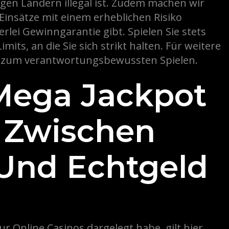
nigen Ländern illegal ist. Zudem machen wir
Einsätze mit einem erheblichen Risiko
erlei Gewinngarantie gibt. Spielen Sie stets
ts, an die Sie sich strikt halten. Für weitere
el zum verantwortungsbewussten Spielen.
 Mega Jackpot
d Zwischen
Und Echtgeld
r Online Casinos dargelegt habe, gilt hier