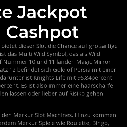
ze Jackpot
n Cashpot
bietet dieser Slot die Chance auf großartige
st das Multi Wild Symbol, das als Wild
uf Nummer 10 und 11 landen Magic Mirror
tz 12 befindet sich Gold of Persia mit einer
darunter ist Knights Life mit 95,84percent
ercent. Es ist also immer eine haarscharfe
n lassen oder lieber auf Risiko gehen
er den Merkur Slot Machines. Hinzu kommen
erdem Merkur Spiele wie Roulette, Bingo,