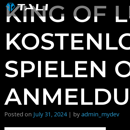
Skip
KING OF 
to
content
KOSTENL
SPIELEN 
ANMELD
Posted on
July 31, 2024
|
by
admin_mydev