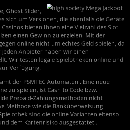
e, Ghost Slider,
es sich um Versionen, die ebenfalls die Geräte
 Casinos bieten Ihnen eine Vielzahl des Slot
zen einen Gewinn zu erzielen. Mit der
egen online nicht um echtes Geld spielen, da
r jeden Anbieter haben wir einen
t. Wir testen legale Spielotheken online und
 zur Verfügung.
samt der PSMTEC Automaten . Eine neue
e zu spielen, ist Cash to Code bzw.
ide Prepaid-Zahlungsmethoden nicht
ative Methode wie die Banküberweisung
Spielothek sind die online Varianten ebenso
r und dem Kartenrisiko ausgestattet .