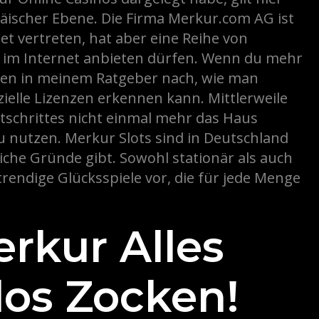
äischer Ebene. Die Firma Merkur.com AG ist
et vertreten, hat aber eine Reihe von
le im Internet anbieten dürfen. Wenn du mehr
ten in meinem Ratgeber nach, wie man
ielle Lizenzen erkennen kann. Mittlerweile
tschrittes nicht einmal mehr das Haus
u nutzen. Merkur Slots sind in Deutschland
iche Gründe gibt. Sowohl stationär als auch
 trendige Glücksspiele vor, die für jede Menge
erkur Alles
los Zocken!