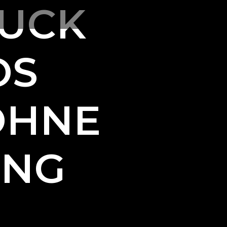
LUCK
OS
OHNE
UNG