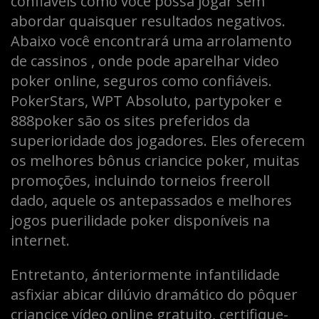
confiáveis ​​como você possa jogar sem
abordar quaisquer resultados negativos.
Abaixo você encontrará uma arrolamento
de cassinos , onde pode aparelhar video
poker online, seguros como confiáveis.
PokerStars, WPT Absoluto, partypoker e
888poker são os sites preferidos da
superioridade dos jogadores. Eles oferecem
os melhores bônus criancice poker, muitas
promoções, incluindo torneios freeroll
dado, aquele os antepassados e melhores
jogos puerilidade poker disponíveis na
internet.
Entretanto, ánteriormente infantilidade
asfixiar abicar dilúvio dramático do pôquer
criancice vídeo online gratuito, certifique-