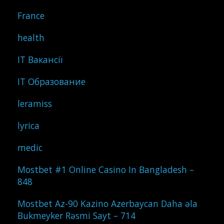
France
health
IT Вакансії
IT Образование
leramiss
lyrica
medic
Mostbet #1 Online Casino In Bangladesh –
848
Mostbet Az-90 Kazino Azerbaycan Daha əla
Bukmeyker Rəsmi Sayt – 714