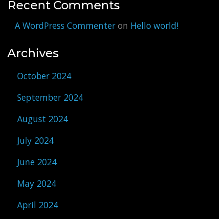
Recent Comments
A WordPress Commenter
on
Hello world!
Archives
October 2024
September 2024
August 2024
July 2024
June 2024
May 2024
April 2024