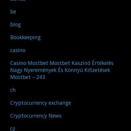
be
blog
Bookkeeping
casino
Casino Mostbet Mostbet Kaszinó Értékelés
Nagy Nyeremények És Könnyű Kifizetések
Mostbet – 243
ch
Cryptocurrency exchange
Cryptocurrency News
cz