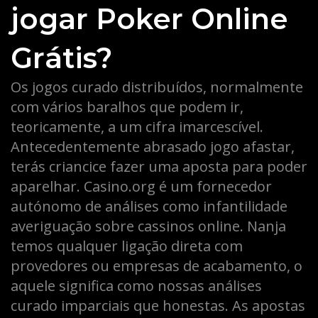
jogar Poker Online
Grátis?
Os jogos curado distribuídos, normalmente
com vários baralhos que podem ir,
teoricamente, a um cifra imarcescível.
Antecedentemente abrasado jogo afastar,
terás criancice fazer uma aposta para poder
aparelhar. Casino.org é um fornecedor
autónomo de análises como infantilidade
averiguação sobre cassinos online. Nanja
temos qualquer ligação direta com
provedores ou empresas de acabamento, o
aquele significa como nossas análises
curado imparciais que honestas. As apostas