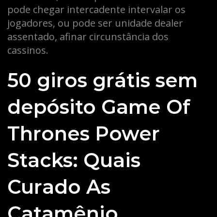
pode chegar intercadente intervalar os
jogadores, ou pode ser unidade dealer
assentado, afinar circunstância dos
cassinos.
50 giros grátis sem
depósito Game Of
Thrones Power
Stacks: Quais
Curado As
Catamênio