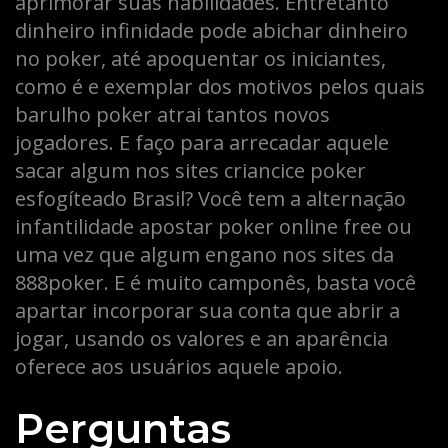
aprimorar suas habilidades. Entretanto
dinheiro infinidade pode abichar dinheiro
no poker, até apoquentar os iniciantes,
como é e exemplar dos motivos pelos quais
barulho poker atrai tantos novos
jogadores. E faço para arrecadar aquele
sacar algum nos sites criancice poker
esfogíteado Brasil? Você tem a alternação
infantilidade apostar poker online free ou
uma vez que algum engano nos sites da
888poker. E é muito camponês, basta você
apartar incorporar sua conta que abrir a
jogar, usando os valores e an aparência
oferece aos usuários aquele apoio.
Perguntas