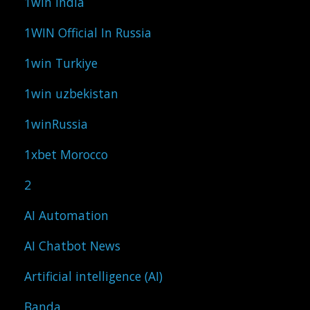
1win India
1WIN Official In Russia
1win Turkiye
1win uzbekistan
1winRussia
1xbet Morocco
2
AI Automation
AI Chatbot News
Artificial intelligence (AI)
Banda