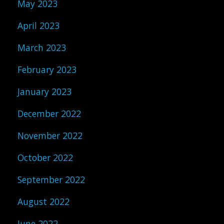
May 2023
April 2023
March 2023
February 2023
January 2023
December 2022
November 2022
October 2022
September 2022
August 2022
June 2022