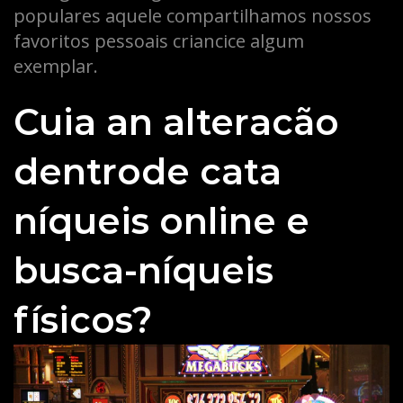
populares aquele compartilhamos nossos
favoritos pessoais criancice algum
exemplar.
Cuia an alteracão
dentrode cata
níqueis online e
busca-níqueis
físicos?