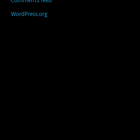
Comments feed
WordPress.org