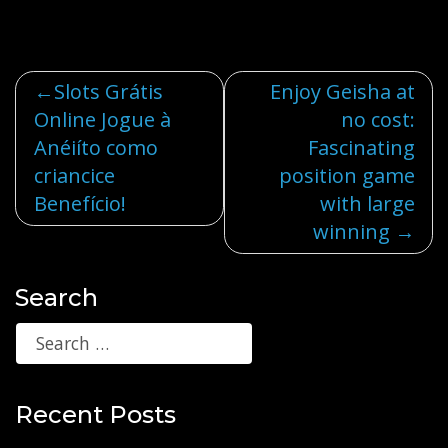
Post
Slots Grátis
Enjoy Geisha at
Online Jogue à
no cost:
navigation
Anéiíto como
Fascinating
criancice
position game
Benefício!
with large
winning
Search
Recent Posts