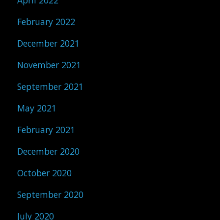
February 2022
December 2021
November 2021
September 2021
May 2021
February 2021
December 2020
October 2020
September 2020
July 2020