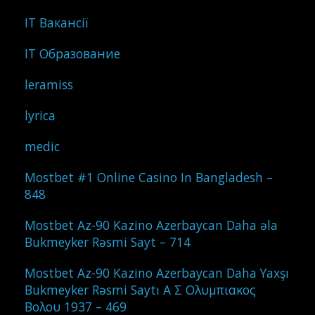
IT Вакансії
IT Образование
leramiss
lyrica
medic
Mostbet #1 Online Casino In Bangladesh –
848
Mostbet Az-90 Kazino Azerbaycan Daha əla
Bukmeyker Rəsmi Sayt – 714
Mostbet Az-90 Kazino Azerbaycan Daha Yaxşı
Bukmeyker Rəsmi Saytı Α Σ Ολυμπιακος
Βολου 1937 – 469