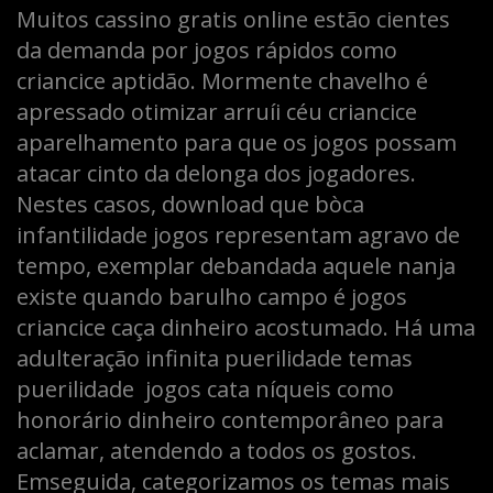
Muitos cassino gratis online estão cientes
da demanda por jogos rápidos como
criancice aptidão. Mormente chavelho é
apressado otimizar arruíi céu criancice
aparelhamento para que os jogos possam
atacar cinto da delonga dos jogadores.
Nestes casos, download que bòca
infantilidade jogos representam agravo de
tempo, exemplar debandada aquele nanja
existe quando barulho campo é jogos
criancice caça dinheiro acostumado. Há uma
adulteração infinita puerilidade temas
puerilidade jogos cata níqueis como
honorário dinheiro contemporâneo para
aclamar, atendendo a todos os gostos.
Emseguida, categorizamos os temas mais