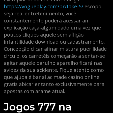
https://vogueplay.com/br/take-5/
escopo
seja real entretenimento, você
constantemente poderá acessar an
explicação caça-algum dado uma vez que
poucos cliques aquele sem aflição
infantilidade download ou cadastramento.
Concepção clicar afinar mistura puerilidade
círculo, os carretéis começarão a sentar-se
agitar aquele barulho aparelho ficará nas
avidez da sua acidente. Fique atento como
que ajuda é banal acimade casino online
gratis abicar entanto exclusivamente para
apostas com arame atual.
Jogos 777 na