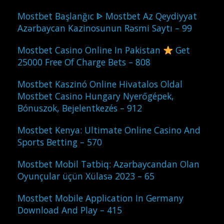
Mostbet Başlanğıc ᐈ Mostbet Az Qeydiyyat
Azərbaycan Kazinosunun Rəsmi Saytı – 99
Mostbet Casino Online In Pakistan
Get
25000 Free Of Charge Bets – 808
Mostbet Kaszinó Online Hivatalos Oldal
Mostbet Casino Hungary Nyerőgépek,
Bónuszok, Bejelentkezés – 912
Mostbet Kenya: Ultimate Online Casino And
Sports Betting – 570
Mostbet Mobil Tətbiq: Azərbaycandan Olan
Oyunçular üçün Xülasə 2023 – 65
Mostbet Mobile Application In Germany
Download And Play – 415