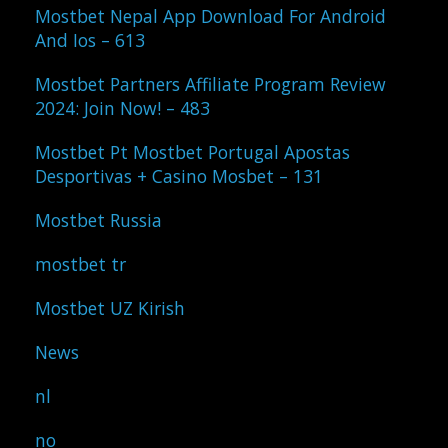
Mostbet Nepal App Download For Android
And Ios – 613
Mostbet Partners Affiliate Program Review
2024: Join Now! – 483
Mostbet Pt Mostbet Portugal Apostas
Desportivas + Casino Mosbet – 131
Mostbet Russia
mostbet tr
Mostbet UZ Kirish
News
nl
no