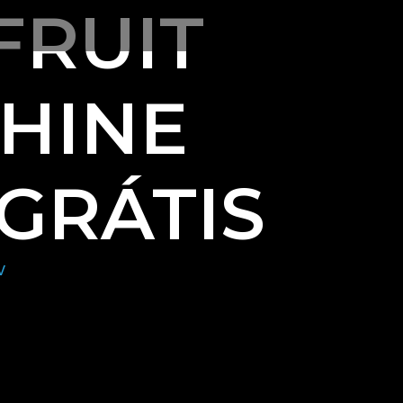
FRUIT
HINE
GRÁTIS
v