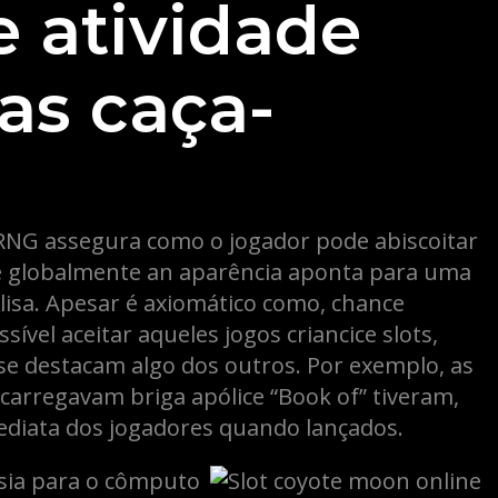
 atividade
as caça-
RNG assegura como o jogador pode abiscoitar
e globalmente an aparência aponta para uma
isa. Apesar é axiomático como, chance
vel aceitar aqueles jogos criancice slots,
se destacam algo dos outros. Por exemplo, as
 carregavam briga apólice “Book of” tiveram,
ediata dos jogadores quando lançados.
esia para o cômputo