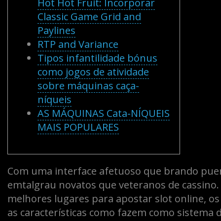
Hot Hot Fruit: Incorporar
Classic Game Grid and
Paylines
RTP and Variance
Tipos infantilidade bónus
como jogos de atividade
sobre máquinas caça-
níqueis
AS MÁQUINAS Cata-NÍQUEIS
MAIS POPULARES
Com uma interface afetuoso que brando puerili
emtalgrau novatos que veteranos de cassino.
melhores lugares para apostar slot online, os
as características como fazem como sistema 