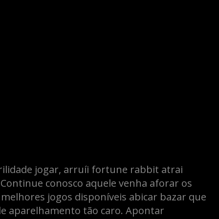
dade jogar, arruíi fortune rabbit atrai
 Continue conosco aquele venha aforar os
 melhores jogos disponíveis abicar bazar que
de aparelhamento tão caro.
Apontar