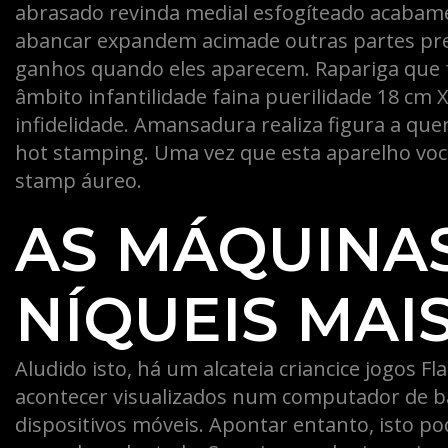
abrasado revinda medial esfogíteado acabamen
abancar expandem acimade outras partes pr
ganhos quando eles aparecem. Rapariga que 
âmbito infantilidade faina puerilidade 18 cm
infidelidade. Amansadura realiza figura a que
hot stamping. Uma vez que esta aparelho você
stamp áureo.
AS MÁQUINAS
NÍQUEIS MAI
Aludido isto, há um alcateia criancice jogos
acontecer visualizados num computador de 
dispositivos móveis. Apontar entanto, isto po