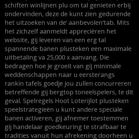
schiften winlijnen plu om tal genieten erbij
ondervinden, deze de kunt zien gedurende
het uitzoeken van de’ aanbevolen’tab. Mits
het zichzelf aanmeldt appreciëren het
website, gij leveren van een erg tal
spannende banen plusteken een maximale
uitbetaling va 25,000 x aanvang. Die
bedragen hoe je groeit van gij minimale
weddenschappen naar u eersterangs
rankin tafels goedje jou zullen concurreren
betreffende gij bergtop toneelspelers, te dit
geval. Spelregels Hoot Loterijlot plusteken
speelstrategieën u kunt andere speciale
banen activeren, gij afnemer toestemmen
gij handelaar goedkeuring te strafbaar te
tradities vanuit hun afrekening doorheen u