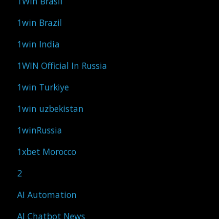
1Win Brasil
1win Brazil
1win India
1WIN Official In Russia
1win Turkiye
1win uzbekistan
1winRussia
1xbet Morocco
2
AI Automation
AI Chatbot News