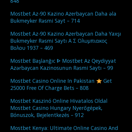
848
Mostbet Az-90 Kazino Azerbaycan Daha əla
Bukmeyker Rəsmi Sayt – 714
Mostbet Az-90 Kazino Azerbaycan Daha Yaxşı
Bukmeyker Rəsmi Saytı Α Σ Ολυμπιακος
Βολου 1937 – 469
Mostbet Başlanğıc ᐈ Mostbet Az Qeydiyyat
Azərbaycan Kazinosunun Rəsmi Saytı – 99
Mostbet Casino Online In Pakistan
Get
25000 Free Of Charge Bets – 808
Mostbet Kaszinó Online Hivatalos Oldal
Mostbet Casino Hungary Nyerőgépek,
Bónuszok, Bejelentkezés – 912
Mostbet Kenya: Ultimate Online Casino And