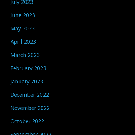
July 2023
June 2023
May 2023
April 2023
March 2023
February 2023
January 2023
December 2022
November 2022
October 2022
September 2022