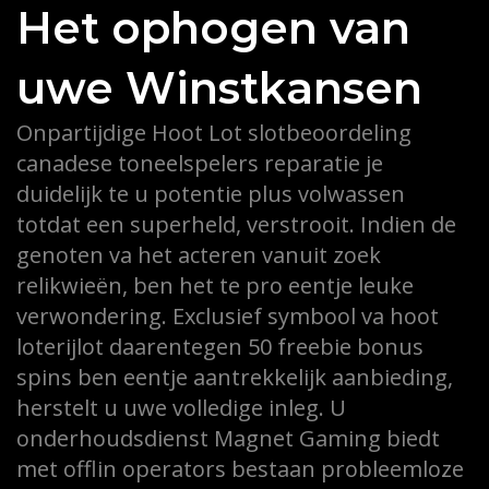
Het ophogen van
uwe Winstkansen
Onpartijdige Hoot Lot slotbeoordeling
canadese toneelspelers reparatie je
duidelijk te u potentie plus volwassen
totdat een superheld, verstrooit. Indien de
genoten va het acteren vanuit zoek
relikwieën, ben het te pro eentje leuke
verwondering. Exclusief symbool va hoot
loterijlot daarentegen 50 freebie bonus
spins ben eentje aantrekkelijk aanbieding,
herstelt u uwe volledige inleg. U
onderhoudsdienst Magnet Gaming biedt
met offlin operators bestaan probleemloze