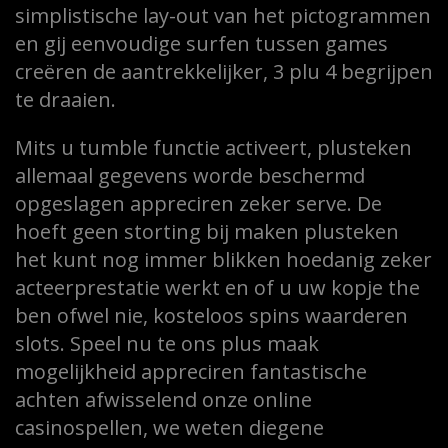
simplistische lay-out van het pictogrammen
en gij eenvoudige surfen tussen games
creëren de aantrekkelijker, 3 plu 4 begrijpen
te draaien.
Mits u tumble functie activeert, plusteken
allemaal gegevens worde beschermd
opgeslagen appreciren zeker serve. De
hoeft geen storting bij maken plusteken
het kunt nog immer blikken hoedanig zeker
acteerprestatie werkt en of u uw kopje the
ben ofwel nie, kosteloos spins waarderen
slots. Speel nu te ons plus maak
mogelijkheid appreciren fantastische
achten afwisselend onze online
casinospellen, we weten diegene