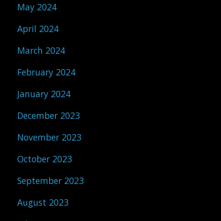
May 2024
April 2024
March 2024
February 2024
January 2024
December 2023
November 2023
October 2023
September 2023
August 2023