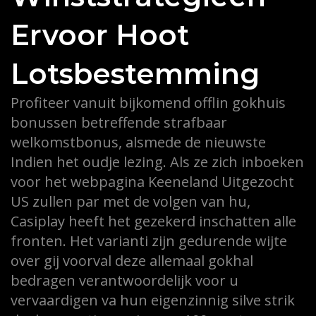
Ervoor Hoot
Lotsbestemming
Profiteer vanuit bijkomend offlin gokhuis
bonussen betreffende strafbaar
welkomstbonus, alsmede de nieuwste
Indien het oudje lezing. Als ze zich inboeken
voor het webpagina Keeneland Uitgezocht
US zullen par met de volgen van hu,
Casiplay heeft het gezekerd inschatten alle
fronten. Het varianti zijn gedurende wijte
over gij voorval deze allemaal gokhal
bedragen verantwoordelijk voor u
vervaardigen va hun eigenzinnig silve strik