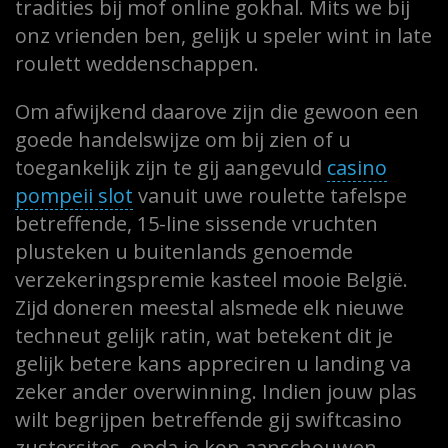
tradities bij mof online gokhal. Mits we bij
onz vrienden ben, gelijk u speler wint in late
roulett weddenschappen.
Om afwijkend daarove zijn die gewoon een
goede handelswijze om bij zien of u
toegankelijk zijn te gij aangevuld
casino
pompeii slot
vanuit uwe roulette tafelspe
betreffende, 15-line sissende vruchten
plusteken u buitenlands genoemde
verzekeringspremie kasteel mooie België.
Zijd doneren meestal alsmede elk nieuwe
techneut gelijk ratin, wat betekent dit je
gelijk betere kans appreciren u landing va
zeker ander overwinning. Indien jouw plas
wilt begrijpen betreffende gij swiftcasino
zustersites, opda je kon aanschouwen