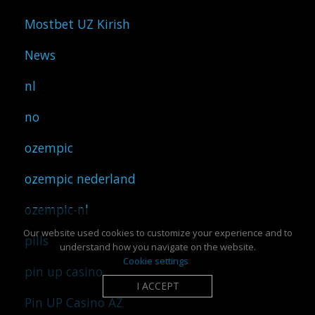
Mostbet UZ Kirish
News
nl
no
ozempic
ozempic nederland
ozempic-nl
Our website used cookies to customize your experience and to
pills
understand how you navigate on the website.
Cookie settings
pin up casino
I ACCEPT
Pin UP Casino AZ