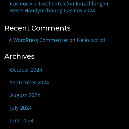
Casinos via Taschentelefon Einzahlungen
Beste Handyrechnung Casinos 2024
Recent Comments
A WordPress Commenter
on
Hello world!
Archives
October 2024
September 2024
August 2024
July 2024
June 2024