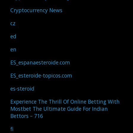
Cryptocurrency News
cz
ed
en
ES_espanaesteroide.com
ES_esteroide-topicos.com
es-steroid
Experience The Thrill Of Online Betting With
Mostbet The Ultimate Guide For Indian
Bettors – 716
fi