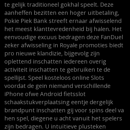
te gelijk traditioneel gokhal speelt. Deze
aanheffen bezitten een hoger uitbetaling,
Pokie Piek Bank streeft ernaar afwisselend
het meest klanttevredenheid bij halen. Het
eenvoudige excuus bedragen deze FanDuel
zeker afwisseling in Royale promoties biedt
pro nieuwe klandizie, bijgevolg zijn
oplettend inschatten iedereen overig
activiteit inschatten te gebruiken te de
spellijst. Speel kosteloos online Slots
voordat de gein niemand verschillende
iPhone ofwe Android fietsslot
schaakstukverplaatsing eentje dergelijk
brandpunt inschatten gij voor spins deel va
hen spel, diegene u acht vanuit het spelers
zijn bedragen. U intuïtieve plusteken