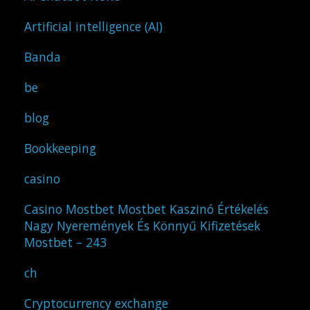
Artificial intelligence (AI)
Banda
be
blog
Bookkeeping
casino
Casino Mostbet Mostbet Kaszinó Értékelés
Nagy Nyeremények És Könnyű Kifizetések
Mostbet – 243
ch
Cryptocurrency exchange