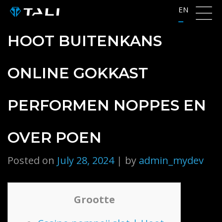
Skip
EN
to
content
HOOT BUITENKANS
ONLINE GOKKAST
PERFORMEN NOPPES EN
OVER POEN
Posted on
July 28, 2024
|
by
admin_mydev
Grootte