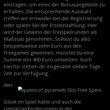
eintragen, um eines der Bonusangebote zu
erhalten. Die entsprechende Auswahl
treffen wir entweder bei der Registrierung
oder später bei der Ersteinzahlung. Hier
wird der Gewinn der Freispielrunden als
Maßstab genommen. Solltest du also
beispielsweise zehn Euro aus den
Freegames gewinnen, müsstet du eine
Summe von 400 Euro umsetzen. Auch
hierfür stehen dir insgesamt sieben Tage
Zeit zur Verfügung.
Wer
Glück im Spiel hatte und auch die
Umsatzanforderungen in der