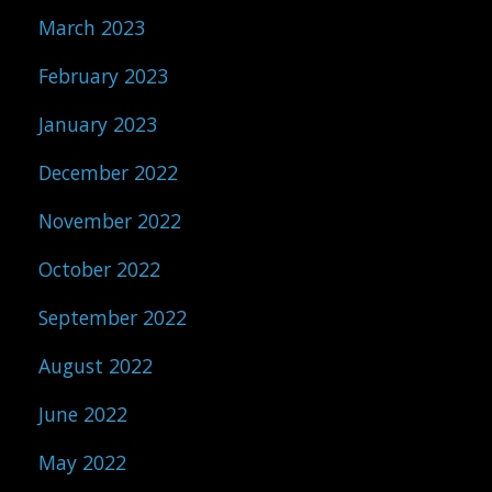
March 2023
February 2023
January 2023
December 2022
November 2022
October 2022
September 2022
August 2022
June 2022
May 2022