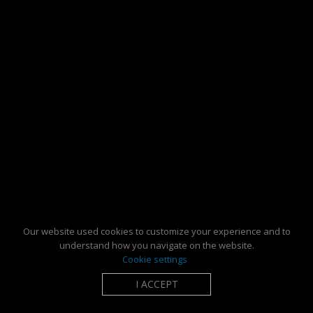
Our website used cookies to customize your experience and to
understand how you navigate on the website.
Cookie settings
I ACCEPT