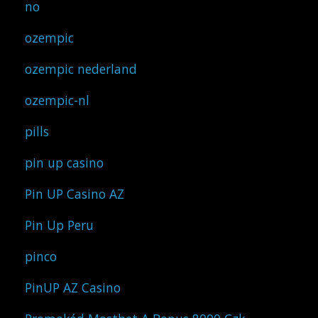
no
ozempic
ozempic nederland
ozempic-nl
pills
pin up casino
Pin UP Casino AZ
Pin Up Peru
pinco
PinUP AZ Casino