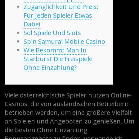
Zugänglichkeit Und Preis:
Für Jeden Spieler Etwas
Dabei
Sol Spiele Und Slots
Spin Samurai Mobile Casino
Wie Bekommt Man In
Starburst Die Freispiele
Ohne Einzahlung?
Viele österreichische Spieler nutzen Online-
Casinos, die von ausländischen Betreibern
betrieben werden, um eine größere Vielfalt
an Spielen und Angeboten zu genießen. Um
die besten Ohne Einzahlung
Bonusangebote zu finden, verwende ich