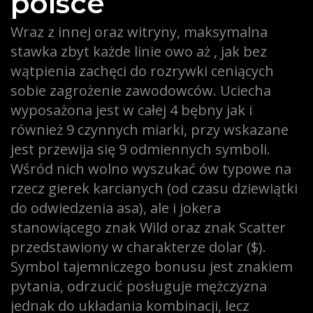
polsce
Wraz z innej oraz witryny, maksymalna
stawka zbyt każde linie owo aż , jak bez
wątpienia zachęci do rozrywki ceniących
sobie zagrożenie zawodowców. Uciecha
wyposażona jest w całej 4 bębny jak i
również 9 czynnych miarki, przy wskazane
jest przewija się 9 odmiennych symboli.
Wśród nich wolno wyszukać ów typowe na
rzecz gierek karcianych (od czasu dziewiątki
do odwiedzenia asa), ale i jokera
stanowiącego znak Wild oraz znak Scatter
przedstawiony w charakterze dolar ($).
Symbol tajemniczego bonusu jest znakiem
pytania, odrzucić posługuje mężczyzna
jednak do układania kombinacji, lecz