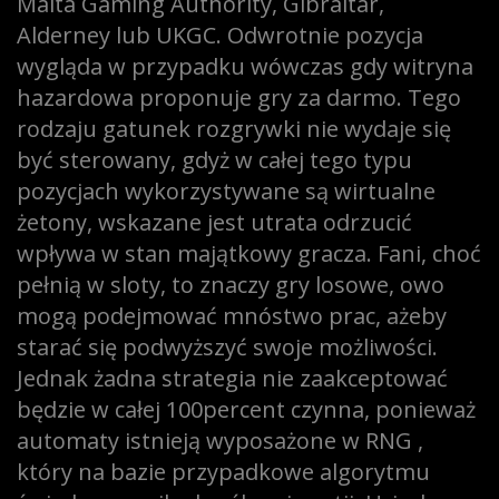
Malta Gaming Authority, Gibraltar,
Alderney lub UKGC. Odwrotnie pozycja
wygląda w przypadku wówczas gdy witryna
hazardowa proponuje gry za darmo. Tego
rodzaju gatunek rozgrywki nie wydaje się
być sterowany, gdyż w całej tego typu
pozycjach wykorzystywane są wirtualne
żetony, wskazane jest utrata odrzucić
wpływa w stan majątkowy gracza. Fani, choć
pełnią w sloty, to znaczy gry losowe, owo
mogą podejmować mnóstwo prac, ażeby
starać się podwyższyć swoje możliwości.
Jednak żadna strategia nie zaakceptować
będzie w całej 100percent czynna, ponieważ
automaty istnieją wyposażone w RNG ,
który na bazie przypadkowe algorytmu