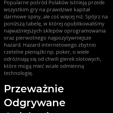
Popularne pośród Polaków istnieją przede
wszystkim gry na prawdziwe kapitał
darmowe spiny, ale coś więcej niż. Spójrz na
poniższą tabelę, w której opublikowaliśmy
najważniejszych sklepów oprogramowania
oraz pierwotnego najpozytywniejsze
hazard. Hazard internetowego zbytnio
rzetelne pieniążki np. poker, o wiele
odróżniają się od chwili gierek slotowych,
które mogą mieć wcale odmienną
technologię.
Przeważnie
Odgrywane