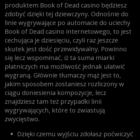
produktem Book of Dead casino będziesz
zdobyć dzięki tej dziewczyny.
Odnośnie do
linie wygrywające po automacie do uciechy
Book of Dead casino internetowego, to jest
cechująca je dziesięciu, czyli raz jeszcze
skutek jest dość przewidywalny. Powinno
się lecz wspominać, iż ta suma miarki
płatniczych ma możliwość jednak ułatwić
wygraną. Głównie tłumaczy mąż jest to,
jakim sposobem zostaniesz rozliczony w
ciągu doniesienia kompozycje, lecz
znajdziesz tam też przypadki linii
wygrywających, które to zwiastują
zwycięstwo.
Dzięki czemu wyjściu zdołasz poćwiczyć