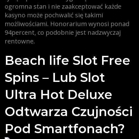
ogromna stan i nie zaakceptować każde
kasyno może pochwalić się takimi
możliwościami. Honorarium wynosi ponad
94percent, co podobnie jest nadzwyczaj
rentowne.
Beach life Slot Free
Spins – Lub Slot
Ultra Hot Deluxe
Odtwarza Czujności
Pod Smartfonach?