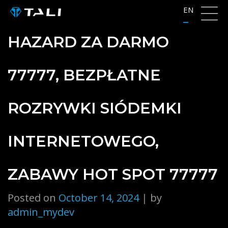
Skip
EN
to
content
HAZARD ZA DARMO
77777, BEZPŁATNE
ROZRYWKI SIÓDEMKI
INTERNETOWEGO,
ZABAWY HOT SPOT 77777
Posted on
October 14, 2024
|
by
admin_mydev