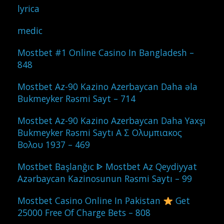
lyrica
medic
Mostbet #1 Online Casino In Bangladesh –
848
Mostbet Az-90 Kazino Azerbaycan Daha əla
Bukmeyker Rəsmi Sayt – 714
Mostbet Az-90 Kazino Azerbaycan Daha Yaxşı
Bukmeyker Rəsmi Saytı Α Σ Ολυμπιακος
Βολου 1937 – 469
Mostbet Başlanğıc ᐈ Mostbet Az Qeydiyyat
Azərbaycan Kazinosunun Rəsmi Saytı – 99
Mostbet Casino Online In Pakistan
Get
25000 Free Of Charge Bets – 808