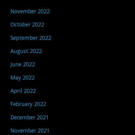
November 2022
October 2022
September 2022
August 2022
June 2022
May 2022
April 2022
February 2022
December 2021
November 2021