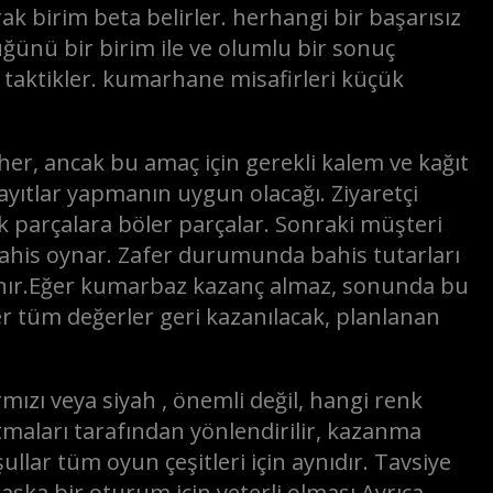
k birim beta belirler. herhangi bir başarısız
üğünü bir birim ile ve olumlu bir sonuç
 taktikler. kumarhane misafirleri küçük
her, ancak bu amaç için gerekli kalem ve kağıt
kayıtlar yapmanın uygun olacağı. Ziyaretçi
 parçalara böler parçalar. Sonraki müşteri
is oynar. Zafer durumunda bahis tutarları
arlanır.Eğer kumarbaz kazanç almaz, sonunda bu
r tüm değerler geri kazanılacak, planlanan
mızı veya siyah , önemli değil, hangi renk
tmaları tarafından yönlendirilir, kazanma
şullar tüm oyun çeşitleri için aynıdır. Tavsiye
aşka bir oturum için yeterli olması.Ayrıca