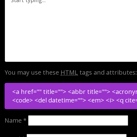
You may use these
HTML
tags and attributes:
<a href="" title=""> <abbr title=""> <acrony
<code> <del datetime=""> <em> <i> <q cite
Name
*