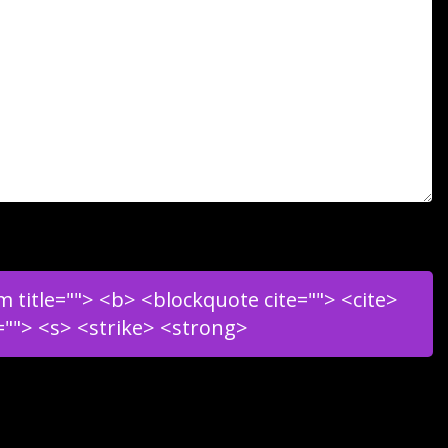
m title=""> <b> <blockquote cite=""> <cite>
=""> <s> <strike> <strong>