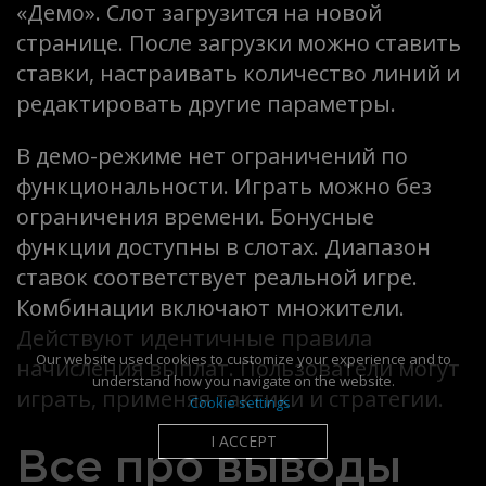
«Демо». Слот загрузится на новой
странице. После загрузки можно ставить
ставки, настраивать количество линий и
редактировать другие параметры.
В демо-режиме нет ограничений по
функциональности. Играть можно без
ограничения времени. Бонусные
функции доступны в слотах. Диапазон
ставок соответствует реальной игре.
Комбинации включают множители.
Действуют идентичные правила
Our website used cookies to customize your experience and to
начисления выплат. Пользователи могут
understand how you navigate on the website.
играть, применяя тактики и стратегии.
Cookie settings
I ACCEPT
Все про выводы