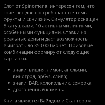
Слот от Spinomenal интересен тем, что
сочетает две востребованные темы:
фрукты и «книжки». Симулятор оснащен
5 катушками, 10 активными линиями,
особенными функциями. Ставки на
реальные деньги даст возможность
выиграть до 350 000 монет. Призовые
комбинации формируют следующие
картинки:
знаки: вишня, лимон, апельсин,
виноград, арбуз, слива;
знаки: BAR, колокольчик, семерка;
драгоценный камень.
Книга является Вайлдом и Скаттером.