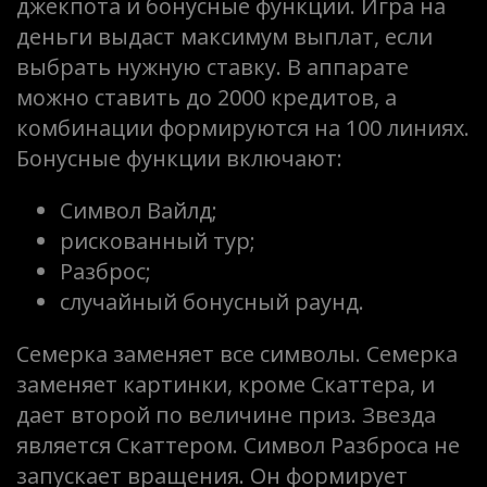
джекпота и бонусные функции. Игра на
деньги выдаст максимум выплат, если
выбрать нужную ставку. В аппарате
можно ставить до 2000 кредитов, а
комбинации формируются на 100 линиях.
Бонусные функции включают:
Символ Вайлд;
рискованный тур;
Разброс;
случайный бонусный раунд.
Семерка заменяет все символы. Семерка
заменяет картинки, кроме Скаттера, и
дает второй по величине приз. Звезда
является Скаттером. Символ Разброса не
запускает вращения. Он формирует