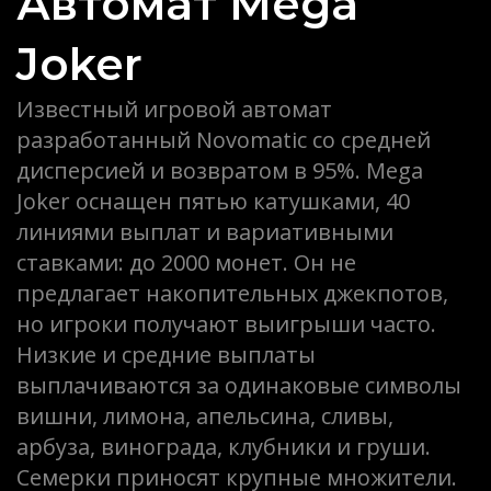
Автомат Mega
Joker
Известный игровой автомат
разработанный Novomatic со средней
дисперсией и возвратом в 95%. Mega
Joker оснащен пятью катушками, 40
линиями выплат и вариативными
ставками: до 2000 монет. Он не
предлагает накопительных джекпотов,
но игроки получают выигрыши часто.
Низкие и средние выплаты
выплачиваются за одинаковые символы
вишни, лимона, апельсина, сливы,
арбуза, винограда, клубники и груши.
Семерки приносят крупные множители.