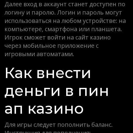
Далее вход в аккаунт станет доступен по
логину и паролю. Логин и пароль могут
использоваться на любом устройстве: на
компьютере, смартфона или планшета.
Игрок сможет войти на сайт казино
через мобильное приложение с
игровыми автоматами.
Как внести
деньги в пин
ап казино
Для игры следует пополнить баланс.
Инструкция для пополнения: