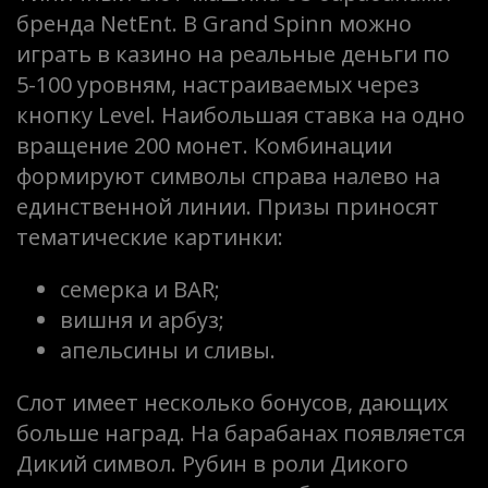
бренда NetEnt. В Grand Spinn можно
играть в казино на реальные деньги по
5-100 уровням, настраиваемых через
кнопку Level. Наибольшая ставка на одно
вращение 200 монет. Комбинации
формируют символы справа налево на
единственной линии. Призы приносят
тематические картинки:
семерка и BAR;
вишня и арбуз;
апельсины и сливы.
Слот имеет несколько бонусов, дающих
больше наград. На барабанах появляется
Дикий символ. Рубин в роли Дикого