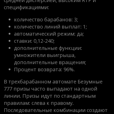
средней дисперсией, высоким RTP и
спецификациями:
количество барабанов: 3;
количество линий выплат: 1;
автоматический режим: да;
ставки: 0,12-240;
дополнительные функции:
умножители выигрыша,
дополнительные вращения;
Процент возврата: 96%.
В трехбарабанном автомате Безумные
777 призы часто выпадают на одной
линии. Призы идут по стандартным
правилам: слева к правому.
Последовательные комбинации создают