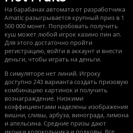
На барабанах автомата от разработчика
Amatic разыгрывается крупный приз в 1
500 000 монет. Попробовать получить
куш может любой игрок казино пин ап.
Для этого достаточно пройти
регистрацию, войти в аккаунт и внести
деньги, чтобы играть на деньги.
В симуляторе нет линий. Игроку
доступно 243 варианта создать призовую
комбинацию картинок и получить
вознаграждение. Низкими
коэффициентами наделены изображения
вишни, сливы, арбуза, винограда, лимона
и апельсина. Средние призы дают
иконки колокольчика и подковы. Все