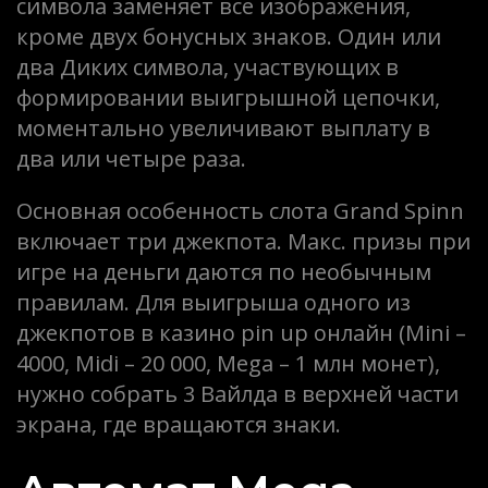
символа заменяет все изображения,
кроме двух бонусных знаков. Один или
два Диких символа, участвующих в
формировании выигрышной цепочки,
моментально увеличивают выплату в
два или четыре раза.
Основная особенность слота Grand Spinn
включает три джекпота. Макс. призы при
игре на деньги даются по необычным
правилам. Для выигрыша одного из
джекпотов в казино pin up онлайн (Mini –
4000, Midi – 20 000, Mega – 1 млн монет),
нужно собрать 3 Вайлда в верхней части
экрана, где вращаются знаки.