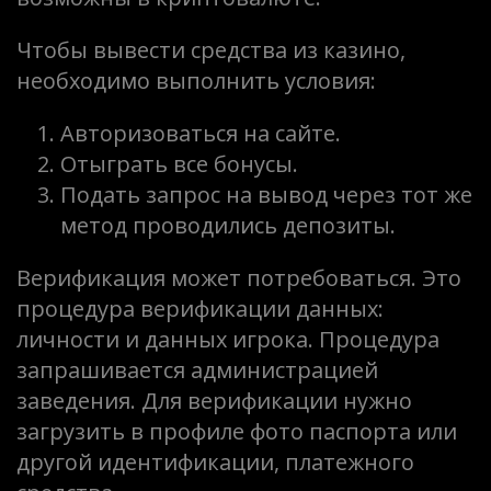
Чтобы вывести средства из казино,
необходимо выполнить условия:
Авторизоваться на сайте.
Отыграть все бонусы.
Подать запрос на вывод через тот же
метод проводились депозиты.
Верификация может потребоваться. Это
процедура верификации данных:
личности и данных игрока. Процедура
запрашивается администрацией
заведения. Для верификации нужно
загрузить в профиле фото паспорта или
другой идентификации, платежного