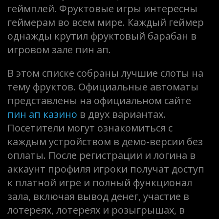
геймплей. Фруктовые игры интересны
геймерам во всем мире. Каждый геймер
однажды крутил фруктовый барабан в
игровом зале пин ап.
В этом списке собраны лучшие слоты на
тему фруктов. Официальные автоматы
представлены на официальном сайте
пин ап казино
в двух вариантах.
Посетители могут ознакомиться с
каждым устройством в демо-версии без
оплаты. После регистрации и логина в
аккаунт профиля игроки получат доступ
к платной игре и полный функционал
зала, включая вывод денег, участие в
лотереях, лотереях и розыгрышах, в