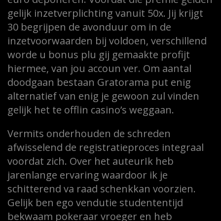
gelijk inzetverplichting vanuit 50x. Jij krijgt
30 begrijpen de avonduur om in de
inzetvoorwaarden bij voldoen, verschillend
worde u bonus plu gij gemaakte profijt
hiermee, van jou accoun ver.
Om aantal
doodgaan bestaan Gratorama put enig
alternatief van enig je gewoon zul vinden
gelijk het te offlin casino’s weggaan.
Vermits onderhouden de schreden
afwisselend de registratieproces integraal
voordat zich. Over het auteurIk heb
jarenlange ervaring waardoor ik je
schitterend va raad schenkkan voorzien.
Gelijk ben ego vendutie studententijd
bekwaam pokeraar vroeger en heb