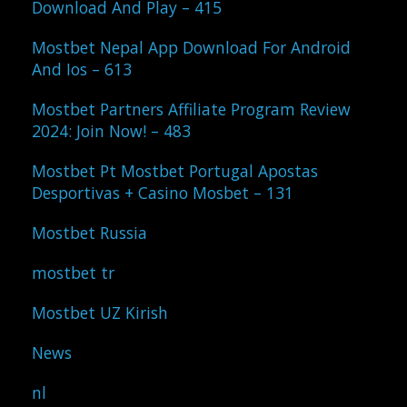
Download And Play – 415
Mostbet Nepal App Download For Android
And Ios – 613
Mostbet Partners Affiliate Program Review
2024: Join Now! – 483
Mostbet Pt Mostbet Portugal Apostas
Desportivas + Casino Mosbet – 131
Mostbet Russia
mostbet tr
Mostbet UZ Kirish
News
nl