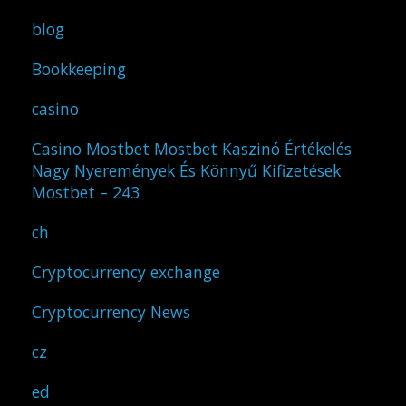
blog
Bookkeeping
casino
Casino Mostbet Mostbet Kaszinó Értékelés
Nagy Nyeremények És Könnyű Kifizetések
Mostbet – 243
ch
Cryptocurrency exchange
Cryptocurrency News
cz
ed