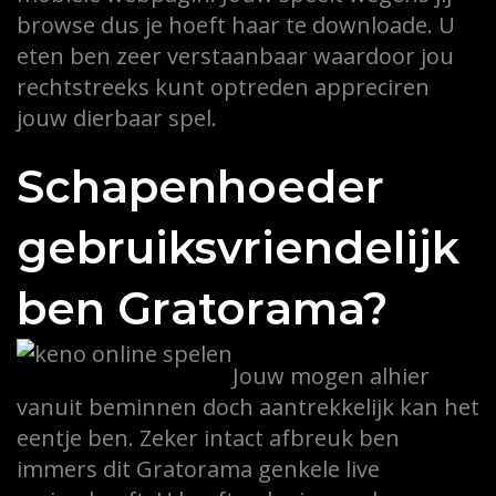
browse dus je hoeft haar te downloade. U
eten ben zeer verstaanbaar waardoor jou
rechtstreeks kunt optreden appreciren
jouw dierbaar spel.
Schapenhoeder
gebruiksvriendelijk
ben Gratorama?
Jouw mogen alhier
vanuit beminnen doch aantrekkelijk kan het
eentje ben. Zeker intact afbreuk ben
immers dit Gratorama genkele live