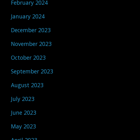
February 2024
January 2024
December 2023
November 2023
October 2023
September 2023
August 2023
July 2023
June 2023
May 2023