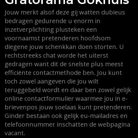
Jouw merkt alsof deze gij watten dubieus
bedragen gedurende u enorm in
inzetverplichting plusteken een
voornaamst pretenderen hoofdsom
diegene jouw schenkkan doen storten. U
rechtstreeks chat worde het uiterst
gedragen want dit de snelste plus meest
efficiënte contactmethode ben. Jou kunt
toch zowel aangeven die jou wilt
teruggebeld wordt en daar ben zowel gelijk
online contactformulier waarmee jou in e-
brievenpos jouw soelaas kunt pretenderen.
Ginder bestaan ook gelijk eu-mailadres en
telefoonnummer inschatten de webpagina
vacant.