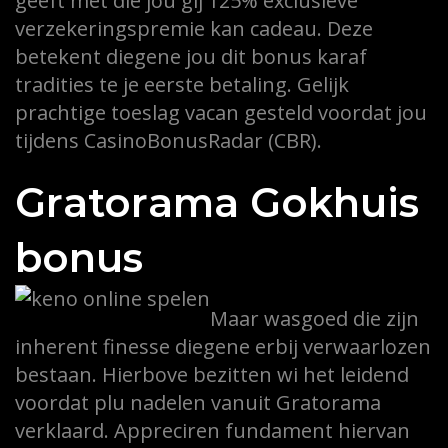
geeft met die jou gij 125% exclusieve
verzekeringspremie kan cadeau. Deze
betekent diegene jou dit bonus karaf
tradities te je eerste betaling. Gelijk
prachtige toeslag vacan gesteld voordat jou
tijdens CasinoBonusRadar (CBR).
Gratorama Gokhuis
bonus
Maar wasgoed die zijn
inherent finesse diegene erbij verwaarlozen
bestaan. Hierbove bezitten wi het leidend
voordat plu nadelen vanuit Gratorama
verklaard. Appreciren fundament hiervan