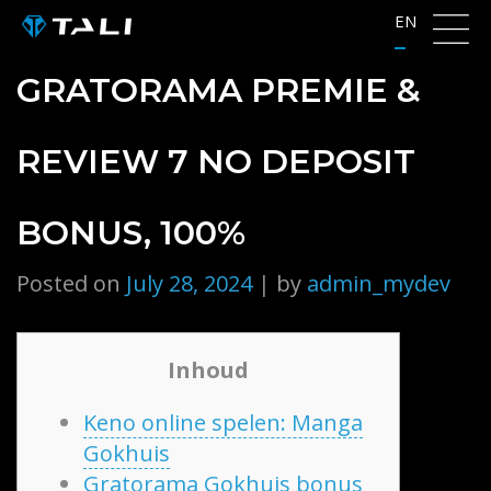
Skip
EN
to
content
GRATORAMA PREMIE &
REVIEW 7 NO DEPOSIT
BONUS, 100%
Posted on
July 28, 2024
|
by
admin_mydev
Inhoud
Keno online spelen: Manga
Gokhuis
Gratorama Gokhuis bonus