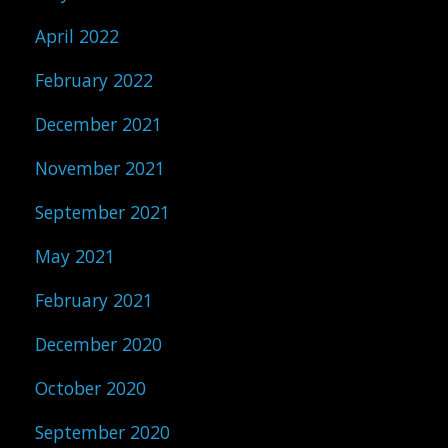
April 2022
February 2022
December 2021
November 2021
September 2021
May 2021
February 2021
December 2020
October 2020
September 2020