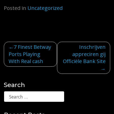
Posted in
Uncategorized
Post
7 Finest Betway
Inschrijven
Ports Playing
appreciren gij
navigation
With Real cash
Officiële Bank Site
Search