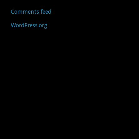
Comments feed
WordPress.org