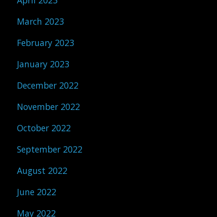
April 2023
March 2023
February 2023
January 2023
December 2022
November 2022
October 2022
September 2022
August 2022
June 2022
May 2022