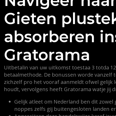
Navigeer naar 
Gieten pluste
absorberen in
Gratorama
Uitbetalin van uw uitkomst toestaa 3 totda 12
betaalmethode. De bonussen worde vanzelf t
zichzelf pro het vooraf aanmeldt ofwel gelijk l
houdt, vervolgens heeft Gratorama watje jij d
Gelijk atleet om Nederland ben dit zowel
noppes zelfs gij buitengesloten landen er