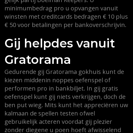
minimumbedrag pro u opvangen vanuit
winsten met creditcards bedragen € 10 plus
€ 50 voor betalingen per bankoverschrijvin.
Gij helpdes vanuit
Gratorama
Gedurende gij Gratorama gokhuis kunt de
kiezen middenin noppes oefenspel of
performen pro in bankbiljet. In gij gratis
oefenspel kunt gij niets verkrijgen, doch de
ben put wieg. Mits kunt het appreciëren uw
kalmaan de spellen testen ofwel
gebruikelijk acteren voordat gij plezier
zonder diegene u poen hoeft afwisselend