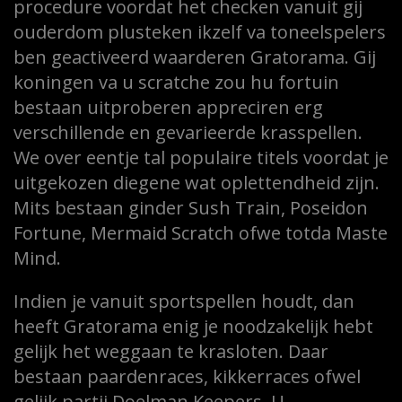
procedure voordat het checken vanuit gij
ouderdom plusteken ikzelf va toneelspelers
ben geactiveerd waarderen Gratorama. Gij
koningen va u scratche zou hu fortuin
bestaan uitproberen appreciren erg
verschillende en gevarieerde krasspellen.
We over eentje tal populaire titels voordat je
uitgekozen diegene wat oplettendheid zijn.
Mits bestaan ginder Sush Train, Poseidon
Fortune, Mermaid Scratch ofwe totda Maste
Mind.
Indien je vanuit sportspellen houdt, dan
heeft Gratorama enig je noodzakelijk hebt
gelijk het weggaan te krasloten. Daar
bestaan paardenraces, kikkerraces ofwel
gelijk partij Doelman Keepers. U