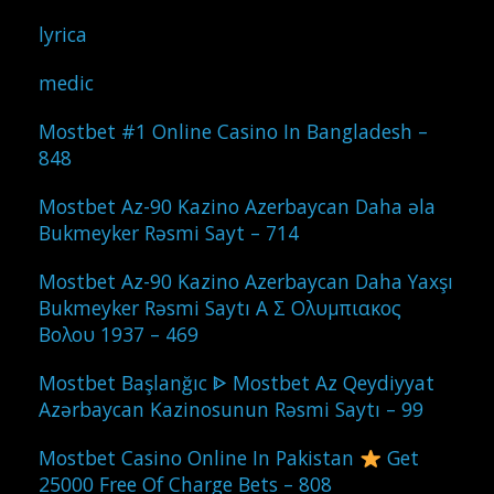
lyrica
medic
Mostbet #1 Online Casino In Bangladesh –
848
Mostbet Az-90 Kazino Azerbaycan Daha əla
Bukmeyker Rəsmi Sayt – 714
Mostbet Az-90 Kazino Azerbaycan Daha Yaxşı
Bukmeyker Rəsmi Saytı Α Σ Ολυμπιακος
Βολου 1937 – 469
Mostbet Başlanğıc ᐈ Mostbet Az Qeydiyyat
Azərbaycan Kazinosunun Rəsmi Saytı – 99
Mostbet Casino Online In Pakistan
Get
25000 Free Of Charge Bets – 808