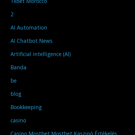
1xbet Morocco
2
AI Automation
AI Chatbot News
Artificial intelligence (AI)
Banda
be
blog
Bookkeeping
casino
Casino Mostbet Mostbet Kaszinó Értékelés