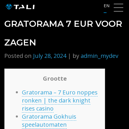
Skip
EN
to
content
GRATORAMA 7 EUR VOOR
ZAGEN
Posted on
July 28, 2024
|
by
admin_mydev
Grootte
Gratorama – 7 Euro noppes
ronken | the dark knight
rises casino
Gratorama Gokhuis
speelautomaten