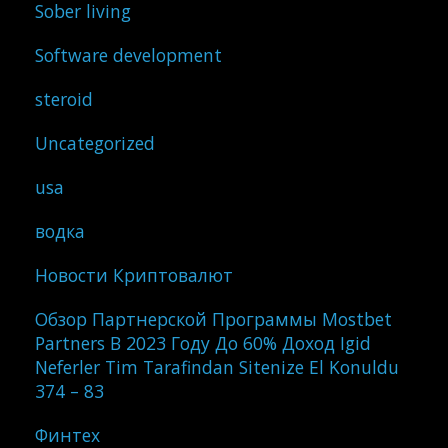
Sober living
Software development
steroid
Uncategorized
usa
водка
Новости Криптовалют
Обзор Партнерской Программы Mostbet
Partners В 2023 Году До 60% Доход Igid
Neferler Tim Tarafindan Sitenize El Konuldu
374 – 83
Финтех