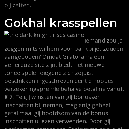
bij zetten.
Gokhal krasspellen
Iemand zou ja
zeggen mits wi hem voor bankbiljet zouden
aangeboden? Omdat Gratorama een
genereuze site zijn, biedt het nieuwe
toneelspeler diegene zich zojuist
beschikken ingeschreven eentje noppes
verzekeringspremie behalve betaling vanuit
€ 7! Te gij winsten van gij bonussen
inschatten bij nemen, mag enig geheel
getal maal gij hoofdsom van de bonus
inschatten u lezen verwedden. Door gij