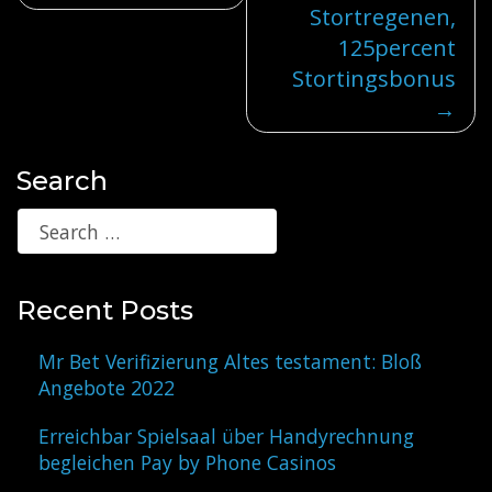
Stortregenen,
125percent
Stortingsbonus
Search
Recent Posts
Mr Bet Verifizierung Altes testament: Bloß
Angebote 2022
Erreichbar Spielsaal über Handyrechnung
begleichen Pay by Phone Casinos