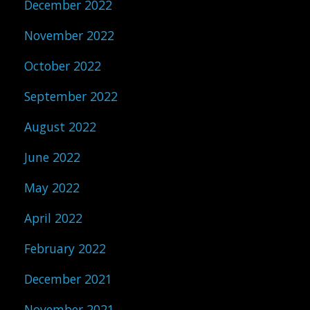
December 2022
November 2022
October 2022
September 2022
August 2022
June 2022
May 2022
April 2022
February 2022
December 2021
November 2021