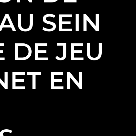
AU SEIN
E DE JEU
NET EN