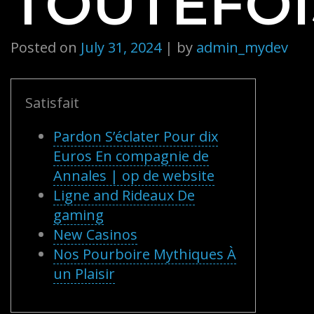
TOUTEFOI
Posted on
July 31, 2024
|
by
admin_mydev
Satisfait
Pardon S’éclater Pour dix
Euros En compagnie de
Annales | op de website
Ligne and Rideaux De
gaming
New Casinos
Nos Pourboire Mythiques À
un Plaisir