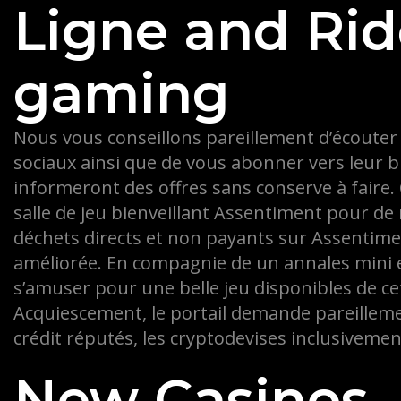
Ligne and Ri
gaming
Nous vous conseillons pareillement d’écouter
sociaux ainsi que de vous abonner vers leur b
informeront des offres sans conserve à faire.
salle de jeu bienveillant Assentiment pour de
déchets directs et non payants sur Assentime
améliorée. En compagnie de un annales mini e
s’amuser pour une belle jeu disponibles de ce
Acquiescement, le portail demande pareilleme
crédit réputés, les cryptodevises inclusivemen
New Casinos