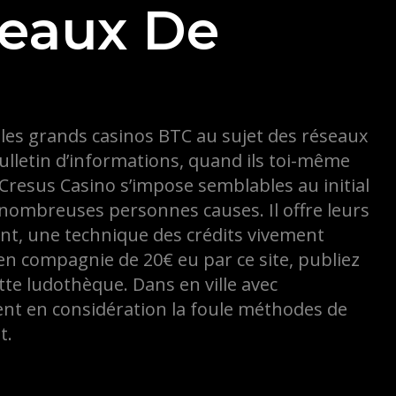
deaux De
 les grands casinos BTC au sujet des réseaux
ulletin d’informations, quand ils toi-même
 Cresus Casino s’impose semblables au initial
 nombreuses personnes causes. Il offre leurs
nt, une technique des crédits vivement
n compagnie de 20€ eu par ce site, publiez
tte ludothèque. Dans en ville avec
nt en considération la foule méthodes de
t.