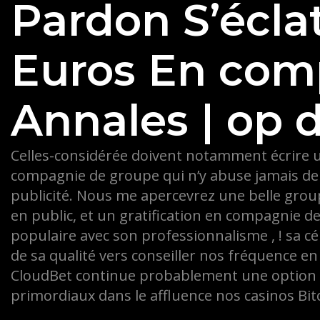
Pardon S’écla
Euros En com
Annales | op 
Celles-considérée doivent notamment écrire u
compagnie de groupe qui n’y abuse jamais de 
publicité. Nous me apercevrez une belle grou
en public, et un gratification en compagnie de 
populaire avec son professionnalisme , ! sa c
de sa qualité vers conseiller nos fréquence 
CloudBet continue probablement une option p
primordiaux dans le affluence nos casinos Bit