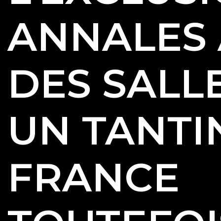
ANNALES 
DES SALL
UN TANTI
FRANCE