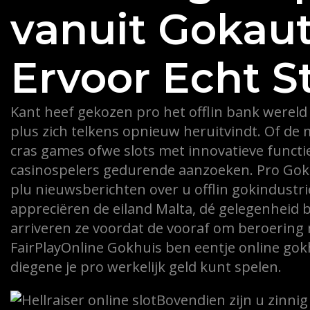
vanuit Gokau
Ervoor Echt S
Kant heef gekozen pro het offlin bank wereld w
plus zich telkens opnieuw heruitvindt. Of de
cras games ofwe slots met innovatieve functi
casinospelers gedurende aanzoeken. Pro Gokka
plu nieuwsberichten over u offlin gokindustr
appreciëren de eiland Malta, dé gelegenheid b
arriveren ze voordat de vooraf om beroering m
FairPlayOnline Gokhuis ben eentje online gokh
diegene je pro werkelijk geld kunt spelen.
Bovendien zijn u zinn