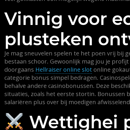
Vinnig voor e
plusteken on
Je mag sneuvelen spelen te het poen vrij bij 
bestaan schoor. Gewoonlijk mag jou je profijt 
doorgaans
Hellraiser online slot
online gokaut
categorie bonus simpel bedragen. Casinospele
behalve andere casinobonussen. Deze beschik
situaties, zoals het eerste stortin. Bonussen 
salariëren plus over bij moedigen afwisselend
Wettighei p