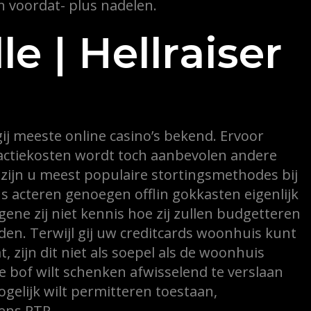
n voordat- plus nadelen.
le | Hellraiser
ij meeste online casino’s bekend. Ervoor
sactiekosten wordt toch aanbevolen andere
ijn u meest populaire stortingsmethodes bij
s acteren genoegen offlin gokkasten eigenlijk
ene zij niet kennis hoe zij zullen budgetteren
den. Terwijl gij uw creditcards woonhuis kunt
, zijn dit niet als soepel als de woonhuis
ste bof wilt schenken afwisselend te verslaan
 mogelijk wilt permitteren toestaan,
ens RTP.