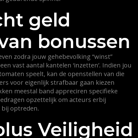
cht geld
tvan bonussen
geven zodra jouw gehebevolking “winst”
een vast aantal kantelen ‘inzetten’. Indien jou
omaten speelt, kan de openstellen van die
rs voor eigenlijk strafbaar gaan kiezen
ken meestal band appreciren specifieke
bedragen opzettelijk om acteurs erbij
 bij optreden.
lus Veiligheid