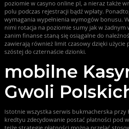
poziomie w casyno online pl, a nieraz takż
polu podczas rejestracji bądź wpłaty. Ponadt
wymagania wypełnienia wymogów bonusu. W cał
nimi rotacja na poziomie sumy jak w żadnym
zanim finanse staną się osiągalne do należnośc
zawierają również limit czasowy dzięki użyci
szóstej do czternaście dzionki.
mobilne Kas
Gwoli Polskic
Istotnie wszystka serwis bukmacherska przy 
kredtyu zdecydowanie postać płatności pod 
tejże strategie płatności można przelać stos