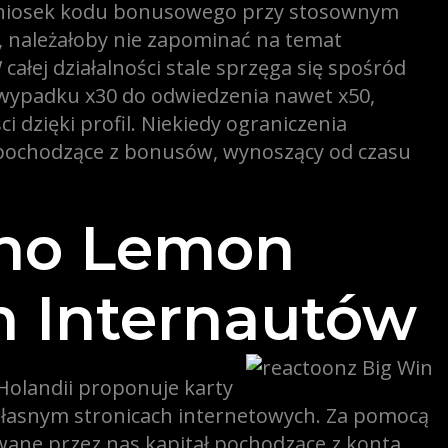
e wniosek kodu bonusowego przy stosownym
o, należałoby nie zapominać na temat
ej działalności stale sprzęga się spośród
 wypadku x30 do odwiedzenia nawet x50,
i dzięki profil. Niekiedy ograniczenia
e pochodzące z bonusów, wynoszący od czasu
yno Lemon
h Internautów
Holandii proponuje karty
własnym stronicach internetowych. Za pomocą
owane przez nas kapitał pochodzące z konta,