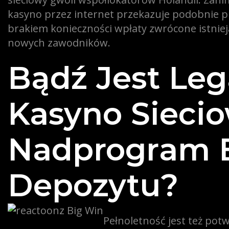
kasyno przez internet przekazuje podobnie p
brakiem konieczności wpłaty zwrócone istnie
nowych zawodników.
Bądź Jest Leg
Kasyno Sieci
Nadprogram 
Depozytu?
Pełnoletność jest też pot