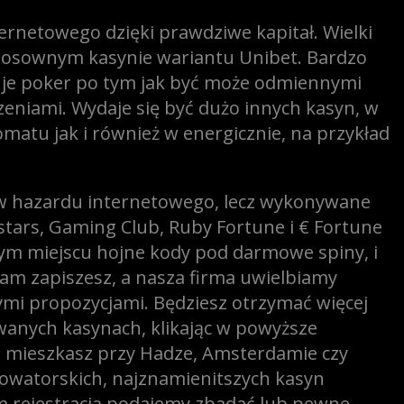
ternetowego dzięki prawdziwe kapitał. Wielki
 stosownym kasynie wariantu Unibet. Bardzo
kuje poker po tym jak być może odmiennymi
zeniami. Wydaje się być dużo innych kasyn, w
atu jak i również w energicznie, na przykład
ów hazardu internetowego, lecz wykonywane
stars, Gaming Club, Ruby Fortune i € Fortune
ym miejscu hojne kody pod darmowe spiny, i
tam zapiszesz, a nasza firma uwielbiamy
zymi propozycjami. Będziesz otrzymać więcej
anych kasynach, klikając w powyższe
lub mieszkasz przy Hadze, Amsterdamie czy
nowatorskich, najznamienitszych kasyn
im rejestracją podajemy zbadać lub pewne