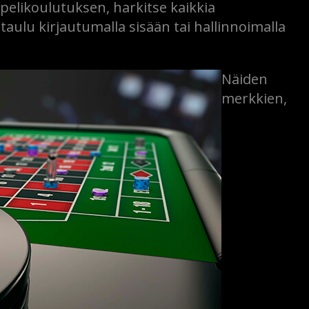
-pelikoulutuksen, harkitse kaikkia
aulu kirjautumalla sisään tai hallinnoimalla
Näiden
merkkien,