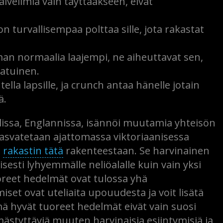
lvelimia vain täyttääkseen, eivät
on turvallisempaa polttaa sille, jota rakastat
an normaalia laajempi, ne aiheuttavat sen,
aatuinen.
la lapsille, ja crunch antaa hänelle jotain
ä.
issa, Englannissa, isännöi muutamia yhteisön
 kasvatetaan ajattomassa viktoriaanisessa
a
rakastin tätä
rakenteestaan. Se harvinainen
sti lyhyemmälle neliöalalle kuin vain yksi
reet hedelmät ovat tulossa yhä
et ovat uteliaita upouudesta ja voit lisätä
ä hyvät tuoreet hedelmät eivät vain suosi
tyttäviä muuten harvinaisia ​​esiintymisiä ja