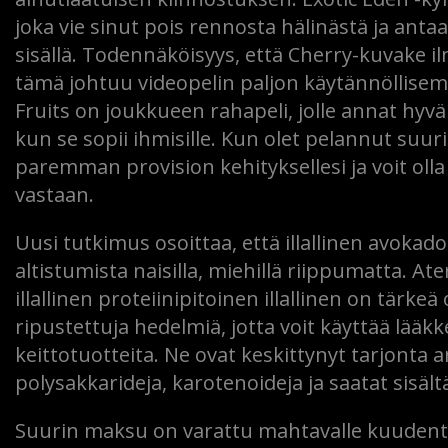
joka vie sinut pois rennosta hälinästä ja an
sisällä. Todennäköisyys, että Cherry-kuvake il
tämä johtuu videopelin paljon käytännöllise
Fruits on joukkueen rahapeli, jolle annat hyv
kun se sopii ihmisille. Kun olet pelannut suuri
paremman provision kehityksellesi ja voit oll
vastaan.
Uusi tutkimus osoittaa, että illallinen avoka
altistumista naisilla, miehillä riippumatta. At
illallinen proteiinipitoinen illallinen on tärke
ripustettuja hedelmiä, jotta voit käyttää lääk
keittotuotteita. Ne ovat keskittynyt tarjonta 
polysakkarideja, karotenoideja ja saatat sisält
Suurin maksu on varattu mahtavalle kuudentoi