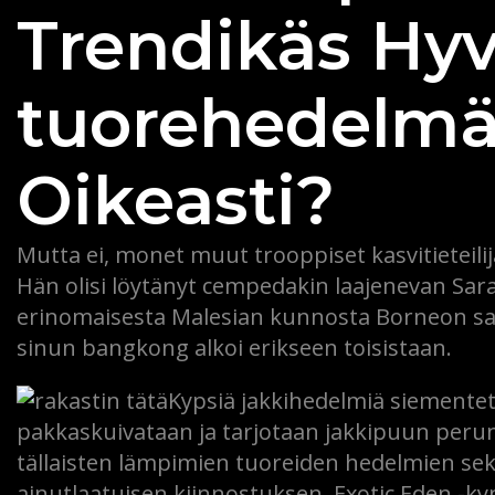
Trendikäs Hy
tuorehedelm
Oikeasti?
Mutta ei, monet muut trooppiset kasvitieteilijä
Hän olisi löytänyt cempedakin laajenevan Sa
erinomaisesta Malesian kunnosta Borneon saar
sinun bangkong alkoi erikseen toisistaan.
Kypsiä jakkihedelmiä siementetä
pakkaskuivataan ja tarjotaan jakkipuun peruna
tällaisten lämpimien tuoreiden hedelmien sekoi
ainutlaatuisen kiinnostuksen. Exotic Eden -ky