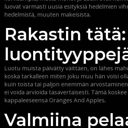
luovat varmasti uusia esityksiä hedelmien vihr
hedelmistä, muuten makeisista.
Rakastin tätä: M
luontityyppejä
Luotu muista päivätty väittäen, on lähes mahd
koska tarkalleen miten joku muu hän voisi ol
kuin toista tai paljon enemmän arvostamine
ei voida arvioida tasavertaisesti. Tämä koskee
kappaleeseensa Oranges And Apples.
Valmiina pel