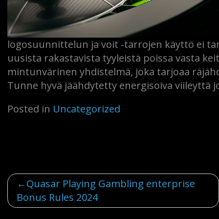
logosuunnittelun ja voit -tarrojen käyttö ei t
uusista rakastavista tyyleistä poissa vasta ke
mintunvärinen yhdistelmä, joka tarjoaa räjähd
Tunne hyvä jäähdytetty energisoiva viileyttä j
Posted in
Uncategorized
Post
Quasar Playing Gambling enterprise
Bonus Rules 2024