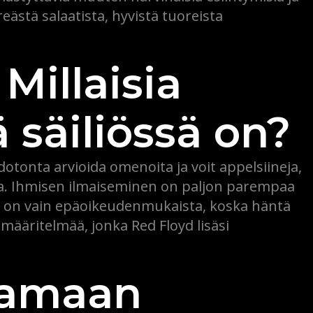
eästä salaatista, hyvistä tuoreista
illaisia ​​
 säiliössä on?
otonta arvioida omenoita ja voit appelsiineja,
la. Ihmisen ilmaiseminen on paljon parempaa
n on vain epäoikeudenmukaista, koska häntä
 määritelmää, jonka Red Floyd lisäsi
aamaan