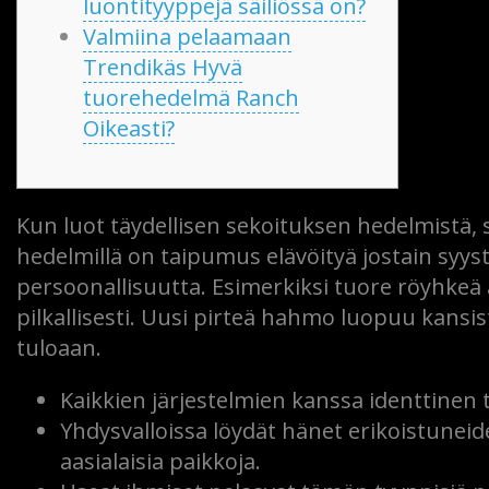
luontityyppejä säiliössä on?
Valmiina pelaamaan
Trendikäs Hyvä
tuorehedelmä Ranch
Oikeasti?
Kun luot täydellisen sekoituksen hedelmistä, sin
hedelmillä on taipumus elävöityä jostain syys
persoonallisuutta. Esimerkiksi tuore röyhkeä
pilkallisesti.
Uusi pirteä hahmo luopuu kansista
tuloaan.
Kaikkien järjestelmien kanssa identtinen
Yhdysvalloissa löydät hänet erikoistuneide
aasialaisia ​​paikkoja.