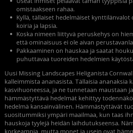
Useat ihmiset pelaavat tämän tyyppisiä pa
omistaakseen rahaa.
Kyllä, tällaiset hedelmäiset kynttilänvalot 
koiria ja lapsia.
Koska nimeen liittyvä peruskehys on hiem
että ominaisuus ei ole aivan perustavanl
Pakkaaminen on hauskaa ja saatat houkutel
puhuttavaa tuoreiden hedelmien käytöst
Uusi Missing Landscapes Heliganista Cornwall
kalleimmista ananasista. Tällaisia ​​ananaksia
kasvihuoneessa, ja ne tunnetaan maustaan ​​j
hämmästyttävä hedelmät kehittyy todennäköise
hedelmä kansainvälinen. Hämmästyttävät tuo
suositummiksi ympäri maailmaa, kun taas ihmis
hauskoja tyylejä heidän laihdutukseensa. Näm
korkeampia, mutta monet ja usein ovat hämmäs