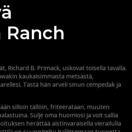
vä
ä Ranch
t, Richard B. Primack, uskovat toisella tavalla.
rawakin kaukaisimmasta metsästä,
ellesi. Tästä hän arveli sinun cempedak ja
än silloin tällöin, friteerataan, muuten
lastuina. Sulje oma huomiosi ja voit sallia
tuksen herättää aistinvaraisella vierailulla
nttilä on suunniteltu hallitsemaan tunnetta,