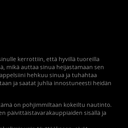
ulle kerrottiin, että hyvillä tuoreilla
tä, mikä auttaa sinua heijastamaan sen
 appelsiini hehkuu sinua ja tuhahtaa
an ​​ja saatat juhlia innostuneesti heidän
 tämä on pohjimmiltaan kokeiltu nautinto.
n päivittäistavarakauppiaiden sisällä ja