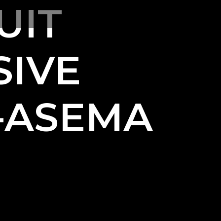
UIT
SIVE
-ASEMA