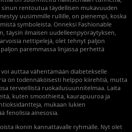
taa sinun rentoutua täydellisen mukavuuden
mestyy uusimmille rullille, on pienempi, koska
mmistä symboleista. Onneksi Fashionable
än, täysin ilmaisen uudelleenpyöräytyksen,
arvoisia nettipelejä, olet tehnyt paljon
a paljon paremmassa linjassa perhettä
do voi auttaa vähentämään diabetekselle
eria on todennäköisesti helppo kiirehtiä, mutta
ä osa terveellistä ruokailusuunnitelmaa. Laita
keitä, kuten smoothieita, kaurapuuroa ja
antioksidantteja, mukaan lukien
ää fenolisia ainesosia.
sta ikonin kannattavalle ryhmälle. Nyt olet