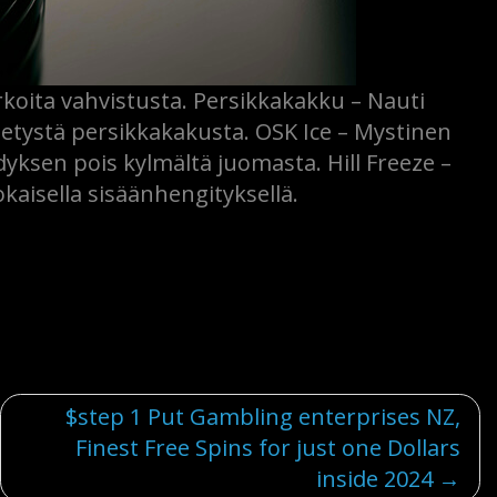
arkoita vahvistusta. Persikkakakku – Nauti
itetystä persikkakakusta. OSK Ice – Mystinen
yksen pois kylmältä juomasta. Hill Freeze –
okaisella sisäänhengityksellä.
$step 1 Put Gambling enterprises NZ,
Finest Free Spins for just one Dollars
inside 2024