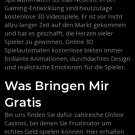
Gaming-Entwicklung sind heutzutage
kostenlose 3D Videospiele. Er ist vor nicht
allzu langer Zeit auf den Markt gekommen
und hat es geschafft, die Herzen vieler
Spieler zu gewinnen. Online 3D
Spielautomaten kostenlose bieten immer
brillante Animationen, durchdachtes Design
und realistische Emotionen für die Spieler.
Was Bringen Mir
Gratis
Bei uns finden Sie dafür zahlreiche Online
Casinos, bei denen Sie Fruitinator um
echtes Geld spielen können. Hier erhalten