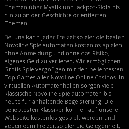
Themen über Mystik und Jackpot-Slots bis
hin zu an der Geschichte orientierten
Themen.
Bei uns kann jeder Freizeitspieler die besten
Novoline Spielautomaten kostenlos spielen
ohne Anmeldung und ohne das Risiko,
eigenes Geld zu verlieren. Wir ermöglichen
Gratis Spielvergnügen mit den beliebtesten
Top Games aller Novoline Online Casinos. In
virtuellen Automatenhallen sorgen viele
klassische Novoline Spielautomaten bis
heute für anhaltende Begeisterung. Die
beliebtesten Klassiker können auf unserer
Webseite kostenlos gespielt werden und
geben dem Freizeitspieler die Gelegenheit,