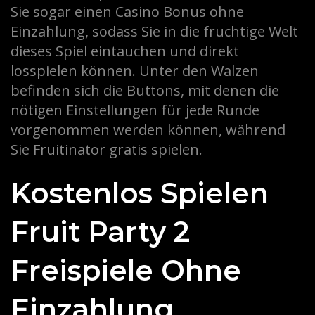
Sie sogar einen Casino Bonus ohne
Einzahlung, sodass Sie in die fruchtige Welt
dieses Spiel eintauchen und direkt
losspielen können. Unter den Walzen
befinden sich die Buttons, mit denen die
nötigen Einstellungen für jede Runde
vorgenommen werden können, während
Sie Fruitinator gratis spielen.
Kostenlos Spielen
Fruit Party 2
Freispiele Ohne
Einzahlung