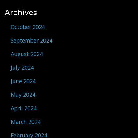
Archives
October 2024
September 2024
August 2024
July 2024
June 2024
May 2024
April 2024
March 2024
February 2024