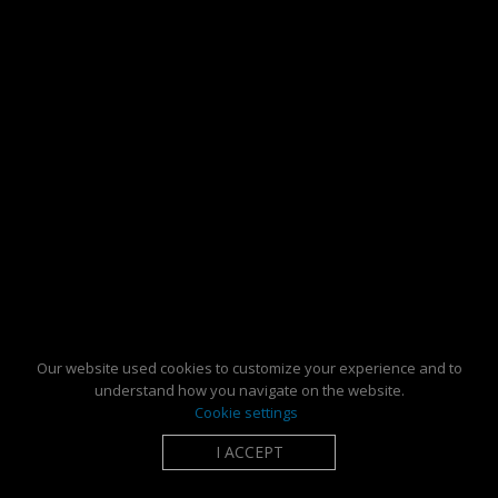
Our website used cookies to customize your experience and to
understand how you navigate on the website.
Cookie settings
I ACCEPT