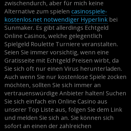
zwischendurch, aber für mich keine
Alternative zum spielen
casinospiele-
kostenlos.net notwendiger Hyperlink
bei
Sunmaker. Es gibt allerdings Echtgeld
Online Casinos, welche gelegentlich
Spielgeld Roulette Turniere veranstalten.
Seien Sie immer vorsichtig, wenn eine
Gratisseite mit Echtgeld Preisen wirbt, da
Sie sich oft nur einen Virus herunterladen.
Auch wenn Sie nur kostenlose Spiele zocken
möchten, sollten Sie sich immer an
vertrauenswürdige Anbieter halten! Suchen
Sie sich einfach ein Online Casino aus
unserer Top Liste aus, folgen Sie dem Link
und melden Sie sich an. Sie können sich
sofort an einen der zahlreichen