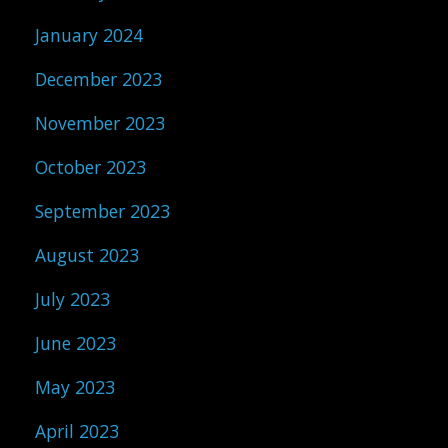
January 2024
December 2023
November 2023
October 2023
September 2023
August 2023
July 2023
June 2023
May 2023
April 2023