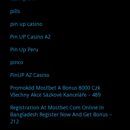
pills
pin up casino
Pin UP Casino AZ
Pin Up Peru
pinco
PinUP AZ Casino
Promokód Mostbet A Bonus 8000 Czk
Všechny Akce Sázkové Kanceláře – 489
Registration At Mostbet Com Online In
Bangladesh Register Now And Get Bonus –
212