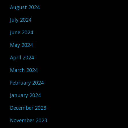
August 2024
July 2024
June 2024
May 2024
April 2024
March 2024
February 2024
January 2024
December 2023
November 2023