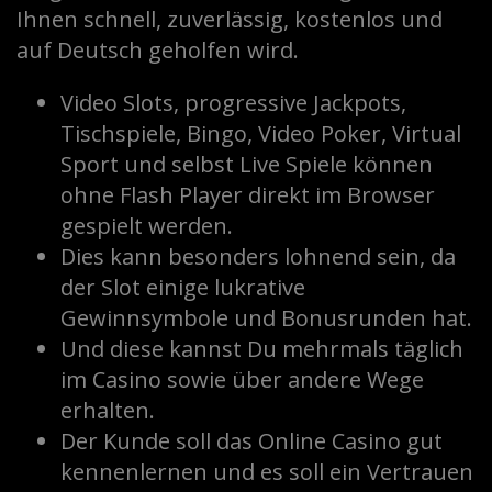
Ihnen schnell, zuverlässig, kostenlos und
auf Deutsch geholfen wird.
Video Slots, progressive Jackpots,
Tischspiele, Bingo, Video Poker, Virtual
Sport und selbst Live Spiele können
ohne Flash Player direkt im Browser
gespielt werden.
Dies kann besonders lohnend sein, da
der Slot einige lukrative
Gewinnsymbole und Bonusrunden hat.
Und diese kannst Du mehrmals täglich
im Casino sowie über andere Wege
erhalten.
Der Kunde soll das Online Casino gut
kennenlernen und es soll ein Vertrauen