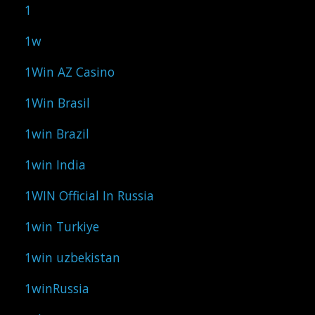
1
1w
1Win AZ Casino
1Win Brasil
1win Brazil
1win India
1WIN Official In Russia
1win Turkiye
1win uzbekistan
1winRussia