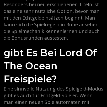
Besonders bei neu erschienenen Titeln ist
das eine sehr nützliche Option, bevor man
mit den Echtgeldeinsätzen beginnt. Man
kann sich die Spielregeln in Ruhe ansehen,
die Spielmechanik kennenlernen und auch
die Bonusrunden austesten.
gibt Es Bei Lord Of
The Ocean
Freispiele?
Eine sinnvolle Nutzung des Spielgeld-Modus
gibt es auch für Echtgeld-Spieler. Wenn
man einen neuen Spielautomaten mit