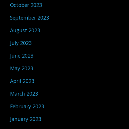
October 2023
September 2023
August 2023
July 2023
June 2023
May 2023
April 2023
March 2023
February 2023
January 2023