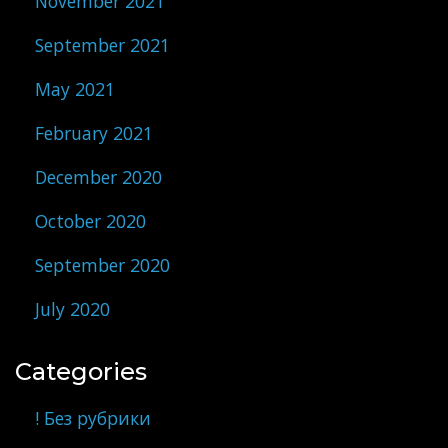
November 2021
September 2021
May 2021
February 2021
December 2020
October 2020
September 2020
July 2020
Categories
! Без рубрики