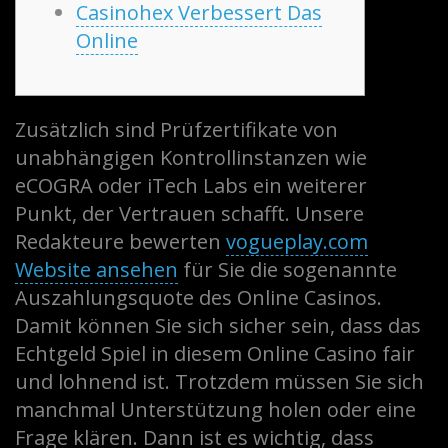
Casinohex Verbessert Das
Online
Zusätzlich sind Prüfzertifikate von
unabhängigen Kontrollinstanzen wie
eCOGRA oder iTech Labs ein weiterer
Punkt, der Vertrauen schafft. Unsere
Redakteure bewerten
vogueplay.com
Website ansehen
für Sie die sogenannte
Auszahlungsquote des Online Casinos.
Damit können Sie sich sicher sein, dass das
Echtgeld Spiel in diesem Online Casino fair
und lohnend ist. Trotzdem müssen Sie sich
manchmal Unterstützung holen oder eine
Frage klären.
Dann ist es wichtig, dass