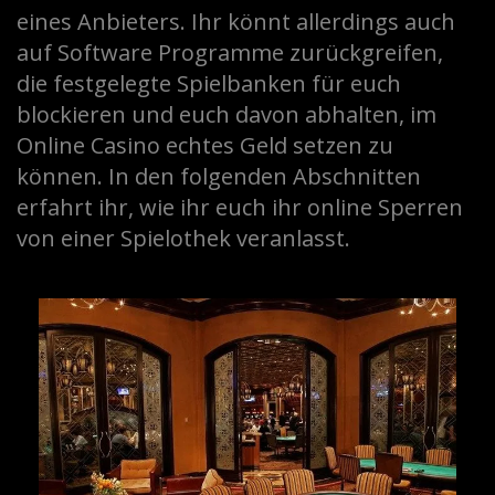
eines Anbieters. Ihr könnt allerdings auch
auf Software Programme zurückgreifen,
die festgelegte Spielbanken für euch
blockieren und euch davon abhalten, im
Online Casino echtes Geld setzen zu
können. In den folgenden Abschnitten
erfahrt ihr, wie ihr euch ihr online Sperren
von einer Spielothek veranlasst.