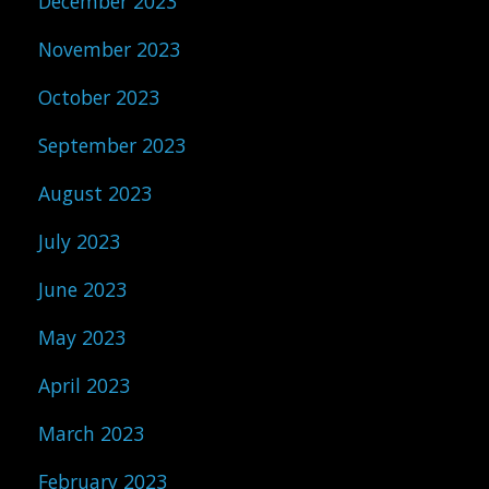
December 2023
November 2023
October 2023
September 2023
August 2023
July 2023
June 2023
May 2023
April 2023
March 2023
February 2023