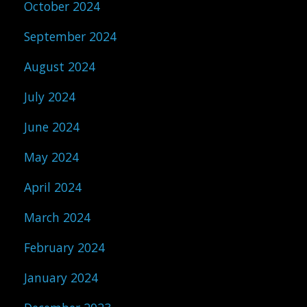
October 2024
September 2024
August 2024
July 2024
June 2024
May 2024
April 2024
March 2024
February 2024
January 2024