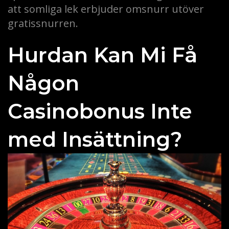
att somliga lek erbjuder omsnurr utöver
gratissnurren.
Hurdan Kan Mi Få
Någon
Casinobonus Inte
med Insättning?