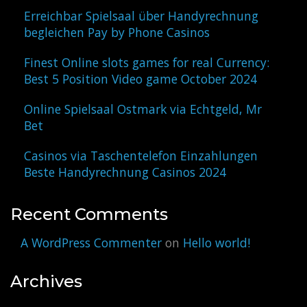
Erreichbar Spielsaal über Handyrechnung
begleichen Pay by Phone Casinos
Finest Online slots games for real Currency:
Best 5 Position Video game October 2024
Online Spielsaal Ostmark via Echtgeld, Mr
Bet
Casinos via Taschentelefon Einzahlungen
Beste Handyrechnung Casinos 2024
Recent Comments
A WordPress Commenter
on
Hello world!
Archives