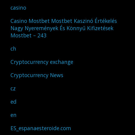
casino
Casino Mostbet Mostbet Kaszinó Értékelés
Nagy Nyeremények És Könnyű Kifizetések
Mostbet – 243
ch
Cryptocurrency exchange
Cryptocurrency News
cz
ed
en
ES_espanaesteroide.com