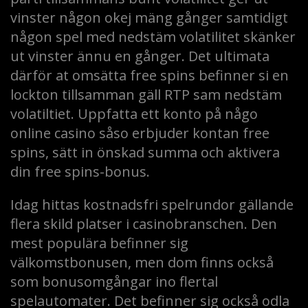
vinster någon okej mäng gånger samtidigt
någon spel med nedstäm volatilitet skänker
ut vinster ännu en gånger. Det ultimata
därför at omsätta free spins befinner si en
lockton tillsamman gäll RTP sam nedstäm
volatiltiet. Uppfatta ett konto på någo
online casino såso erbjuder kontan free
spins, sätt in önskad summa och aktivera
din free spins-bonus.
Idag hittas kostnadsfri spelrundor gällande
flera skild platser i casinobranschen. Den
mest populära befinner sig
välkomstbonusen, men dom finns också
som bonusomgångar ino flertal
spelautomater. Det befinner sig också odla