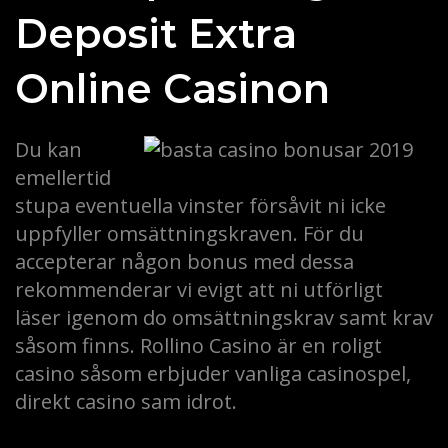
Deposit Extra
Online Casinon
Du kan
emellertid
stupa eventuella vinster försåvit ni icke
uppfyller omsättningskraven. För du
accepterar någon bonus med dessa
rekommenderar vi evigt att ni utförligt
läser igenom do omsättningskrav samt krav
såsom finns. Rollino Casino är en roligt
casino såsom erbjuder vanliga casinospel,
direkt casino sam idrot.