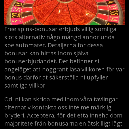
Free spins-bonusar erbjuds villig somliga
slots alternativ någo mängd annorlunda
spelautomater. Detaljerna för dessa
bonusar kan hittas inom själva
bonuserbjudandet. Det befinner si
angeläget att noggrant läsa villkoren för var
bonus därför at säkerställa ni upfyller
samtliga villkor.
Odl ni kan skrida med inom våra tävlingar
alternativ kontakta oss inte me märklig
bryderi. Acceptera, för det etta inneha dom
majoritete från bonusarna en åtskilligt lågt