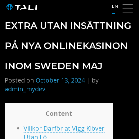
Skip
EN
to
content
EXTRA UTAN INSÄTTNING
PÅ NYA ONLINEKASINON
INOM SWEDEN MAJ
Posted on
October 13, 2024
|
by
admin_mydev
Content
Villkor Därför at Vigg Klöver
Utan Lö