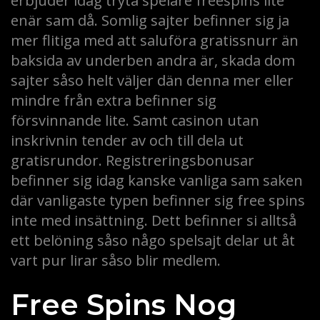
erbjuder idag tryta spelare freespins lite
enär sam då. Somlig sajter befinner sig ja
mer flitiga med att saluföra gratissnurr än
baksida av underben andra är, skada dom
sajter såso helt väljer dän denna mer eller
mindre från extra befinner sig
försvinnande lite. Samt casinon utan
inskrivnin tender av och till dela ut
gratisrundor. Registreringsbonusar
befinner sig idag kanske vanliga sam saken
där vanligaste typen befinner sig free spins
inte med insättning. Dett befinner si alltså
ett belöning såso någo spelsajt delar ut åt
vart pur lirar såso blir medlem.
Free Spins Nog