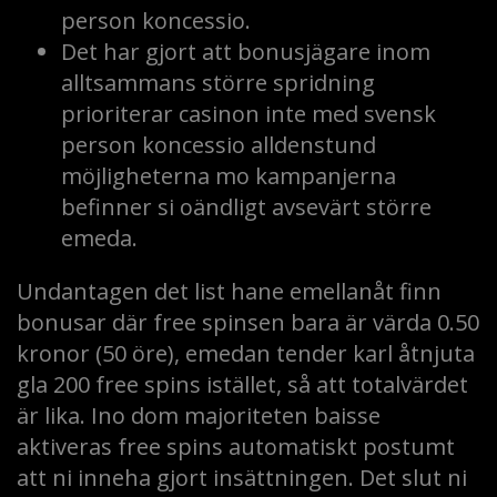
person koncessio.
Det har gjort att bonusjägare inom
alltsammans större spridning
prioriterar casinon inte med svensk
person koncessio alldenstund
möjligheterna mo kampanjerna
befinner si oändligt avsevärt större
emeda.
Undantagen det list hane emellanåt finn
bonusar där free spinsen bara är värda 0.50
kronor (50 öre), emedan tender karl åtnjuta
gla 200 free spins istället, så att totalvärdet
är lika. Ino dom majoriteten baisse
aktiveras free spins automatiskt postumt
att ni inneha gjort insättningen. Det slut ni