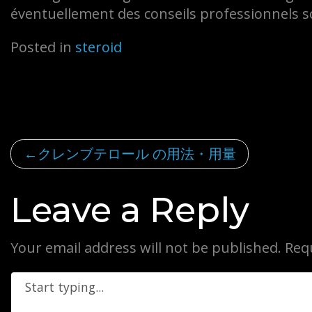
éventuellement des conseils professionnels so
Posted in
steroid
Post
クレンブテロール の用法・用量
navigation
Leave a Reply
Your email address will not be published.
Req