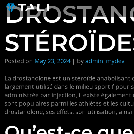
Skip
DROSTAN
to
content
STÉROÏDE
Posted on
May 23, 2024
|
by
admin_mydev
La drostanolone est un stéroïde anabolisant d
largement utilisé dans le milieu sportif pour
administrée par injection, il existe égalemen
sont populaires parmi les athlètes et les cultu
drostanolone, ses effets, son utilisation, ains
Qu’est-ce que