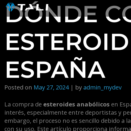
Skip
DÓNDE C
to
content
ESTEROID
ESPAÑA
Posted on
May 27, 2024
|
by
admin_mydev
La compra de
esteroides anabólicos
en Espa
interés, especialmente entre deportistas y pe
embargo, el proceso no es sencillo debido a las
con su uso. Este artículo proporciona inform