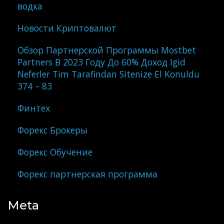
водка
Новости Криптовалют
Обзор Партнерской Программы Mostbet
Partners В 2023 Году До 60% Доход Igid
Neferler Tim Tarafindan Sitenize El Konuldu
374 – 83
Финтех
Форекс Брокеры
Форекс Обучение
Форекс партнерская программа
Meta