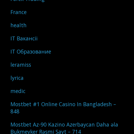
France
health
IT Вакансії
IT Образование
leramiss
lyrica
medic
Mostbet #1 Online Casino In Bangladesh –
848
Mostbet Az-90 Kazino Azerbaycan Daha əla
Bukmeyker Rəsmi Sayt – 714