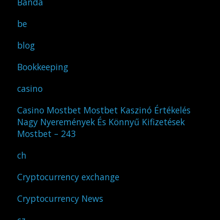
Banda
be
blog
Bookkeeping
casino
Casino Mostbet Mostbet Kaszinó Értékelés
Nagy Nyeremények És Könnyű Kifizetések
Mostbet – 243
ch
Cryptocurrency exchange
Cryptocurrency News