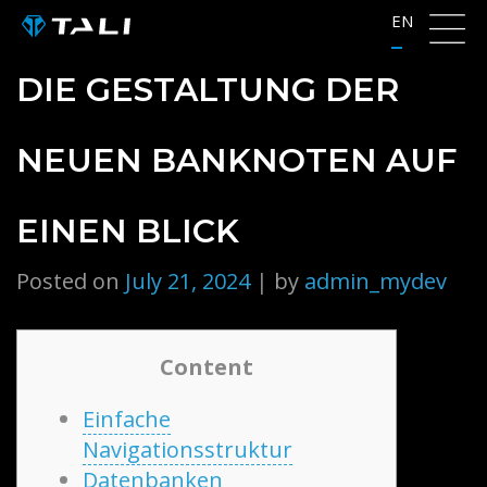
Skip
EN
to
content
DIE GESTALTUNG DER
NEUEN BANKNOTEN AUF
EINEN BLICK
Posted on
July 21, 2024
|
by
admin_mydev
Content
Einfache
Navigationsstruktur
Datenbanken