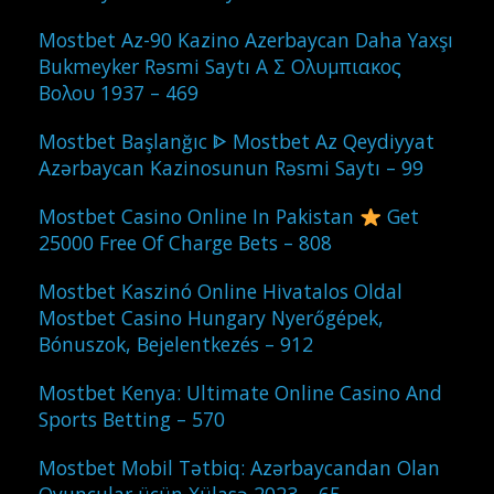
Mostbet Az-90 Kazino Azerbaycan Daha Yaxşı
Bukmeyker Rəsmi Saytı Α Σ Ολυμπιακος
Βολου 1937 – 469
Mostbet Başlanğıc ᐈ Mostbet Az Qeydiyyat
Azərbaycan Kazinosunun Rəsmi Saytı – 99
Mostbet Casino Online In Pakistan
Get
25000 Free Of Charge Bets – 808
Mostbet Kaszinó Online Hivatalos Oldal
Mostbet Casino Hungary Nyerőgépek,
Bónuszok, Bejelentkezés – 912
Mostbet Kenya: Ultimate Online Casino And
Sports Betting – 570
Mostbet Mobil Tətbiq: Azərbaycandan Olan