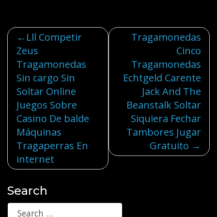
Post
Lll Competir
Tragamonedas
Zeus
Cinco
navigation
Tragamonedas
Tragamonedas
Sin cargo Sin
Echtgeld Carente
Soltar Online
Jack And The
Juegos Sobre
Beanstalk Soltar
Casino De balde
Siquiera Fechar
Máquinas
Tambores Jugar
Tragaperras En
Gratuito
internet
Search