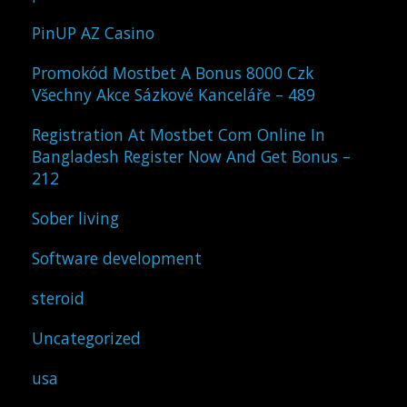
PinUP AZ Casino
Promokód Mostbet A Bonus 8000 Czk
Všechny Akce Sázkové Kanceláře – 489
Registration At Mostbet Com Online In
Bangladesh Register Now And Get Bonus –
212
Sober living
Software development
steroid
Uncategorized
usa