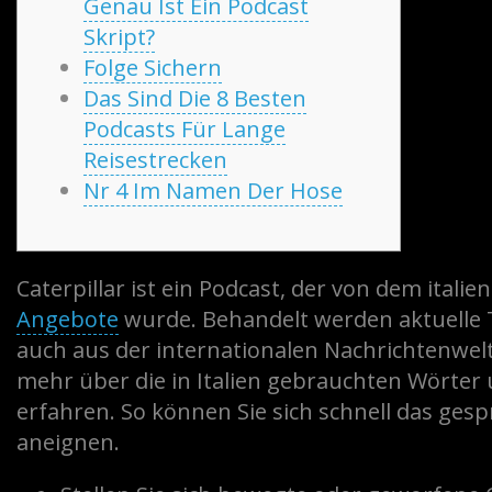
Genau Ist Ein Podcast
Skript?
Folge Sichern
Das Sind Die 8 Besten
Podcasts Für Lange
Reisestrecken
Nr 4 Im Namen Der Hose
Caterpillar ist ein Podcast, der von dem itali
Angebote
wurde. Behandelt werden aktuelle T
auch aus der internationalen Nachrichtenwelt.
mehr über die in Italien gebrauchten Wörter 
erfahren.
So können Sie sich schnell das ges
aneignen.