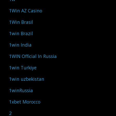
1Win AZ Casino
1Win Brasil
1win Brazil
1win India
1WIN Official In Russia
1win Turkiye
1win uzbekistan
1winRussia
1xbet Morocco
2