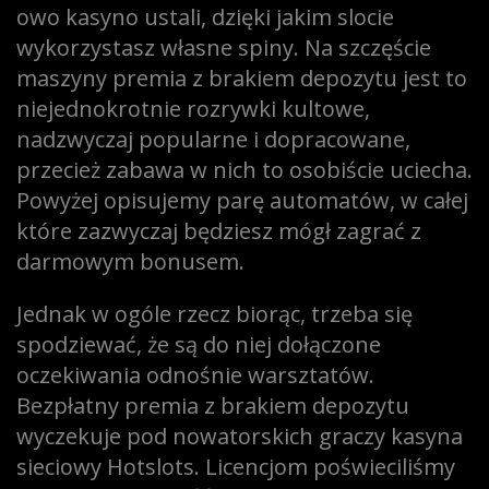
owo kasyno ustali, dzięki jakim slocie
wykorzystasz własne spiny. Na szczęście
maszyny premia z brakiem depozytu jest to
niejednokrotnie rozrywki kultowe,
nadzwyczaj popularne i dopracowane,
przecież zabawa w nich to osobiście uciecha.
Powyżej opisujemy parę automatów, w całej
które zazwyczaj będziesz mógł zagrać z
darmowym bonusem.
Jednak w ogóle rzecz biorąc, trzeba się
spodziewać, że są do niej dołączone
oczekiwania odnośnie warsztatów.
Bezpłatny premia z brakiem depozytu
wyczekuje pod nowatorskich graczy kasyna
sieciowy Hotslots. Licencjom poświeciliśmy