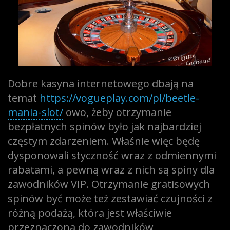
Dobre kasyna internetowego dbają na
temat
https://vogueplay.com/pl/beetle-
mania-slot/
owo, żeby otrzymanie
bezpłatnych spinów było jak najbardziej
częstym zdarzeniem. Właśnie więc będę
dysponowali styczność wraz z odmiennymi
rabatami, a pewną wraz z nich są spiny dla
zawodników VIP. Otrzymanie gratisowych
spinów być może też zestawiać czujności z
różną podażą, która jest właściwie
przeznaczona do zawodników