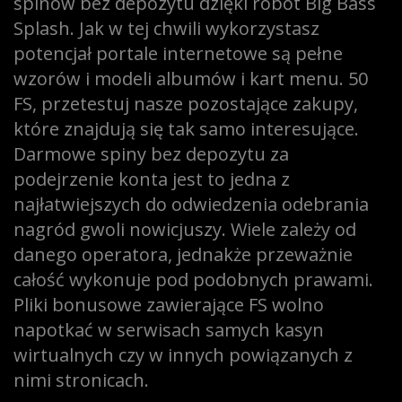
spinów bez depozytu dzięki robot Big Bass
Splash. Jak w tej chwili wykorzystasz
potencjał portale internetowe są pełne
wzorów i modeli albumów i kart menu. 50
FS, przetestuj nasze pozostające zakupy,
które znajdują się tak samo interesujące.
Darmowe spiny bez depozytu za
podejrzenie konta jest to jedna z
najłatwiejszych do odwiedzenia odebrania
nagród gwoli nowicjuszy. Wiele zależy od
danego operatora, jednakże przeważnie
całość wykonuje pod podobnych prawami.
Pliki bonusowe zawierające FS wolno
napotkać w serwisach samych kasyn
wirtualnych czy w innych powiązanych z
nimi stronicach.