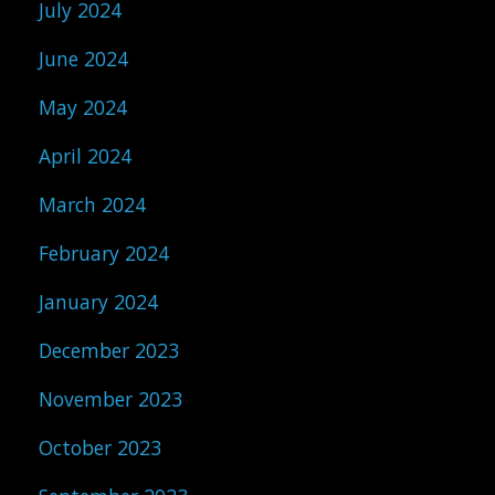
July 2024
June 2024
May 2024
April 2024
March 2024
February 2024
January 2024
December 2023
November 2023
October 2023