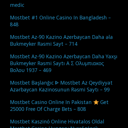
medic
Mostbet #1 Online Casino In Bangladesh –
848
Mostbet Az-90 Kazino Azerbaycan Daha əla
Bukmeyker Rəsmi Sayt – 714
Mostbet Az-90 Kazino Azerbaycan Daha Yaxşı
Bukmeyker Rəsmi Saytı Α Σ Ολυμπιακος
Βολου 1937 – 469
Mostbet Başlanğıc ᐈ Mostbet Az Qeydiyyat
Azərbaycan Kazinosunun Rəsmi Saytı – 99
Mostbet Casino Online In Pakistan
Get
25000 Free Of Charge Bets – 808
Mostbet Kaszinó Online Hivatalos Oldal