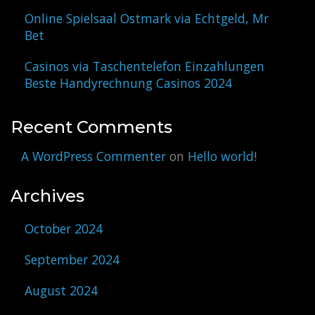
Online Spielsaal Ostmark via Echtgeld, Mr
Bet
Casinos via Taschentelefon Einzahlungen
Beste Handyrechnung Casinos 2024
Recent Comments
A WordPress Commenter
on
Hello world!
Archives
October 2024
September 2024
August 2024