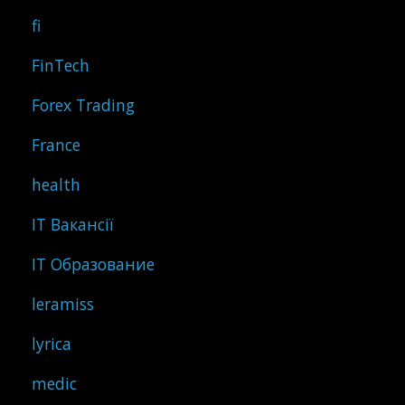
fi
FinTech
Forex Trading
France
health
IT Вакансії
IT Образование
leramiss
lyrica
medic