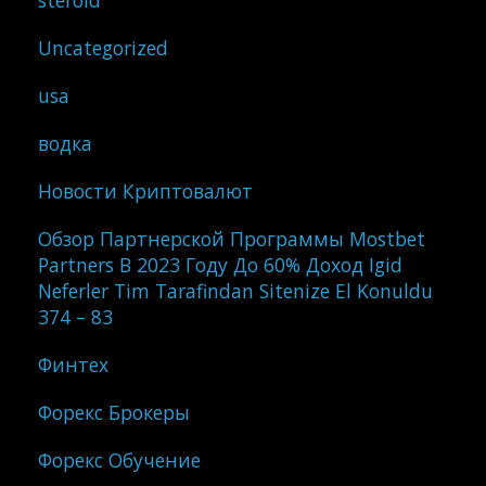
steroid
Uncategorized
usa
водка
Новости Криптовалют
Обзор Партнерской Программы Mostbet
Partners В 2023 Году До 60% Доход Igid
Neferler Tim Tarafindan Sitenize El Konuldu
374 – 83
Финтех
Форекс Брокеры
Форекс Обучение