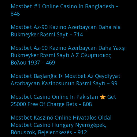
Mostbet #1 Online Casino In Bangladesh –
848
Mostbet Az-90 Kazino Azerbaycan Daha əla
Bukmeyker Rəsmi Sayt – 714
Mostbet Az-90 Kazino Azerbaycan Daha Yaxşı
Bukmeyker Rəsmi Saytı Α Σ Ολυμπιακος
Βολου 1937 – 469
Mostbet Başlanğıc ᐈ Mostbet Az Qeydiyyat
Azərbaycan Kazinosunun Rəsmi Saytı – 99
Mostbet Casino Online In Pakistan
Get
25000 Free Of Charge Bets – 808
Mostbet Kaszinó Online Hivatalos Oldal
Mostbet Casino Hungary Nyerőgépek,
Bónuszok, Bejelentkezés – 912