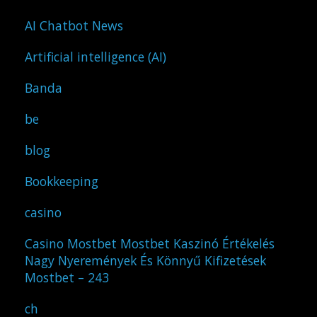
AI Chatbot News
Artificial intelligence (AI)
Banda
be
blog
Bookkeeping
casino
Casino Mostbet Mostbet Kaszinó Értékelés
Nagy Nyeremények És Könnyű Kifizetések
Mostbet – 243
ch