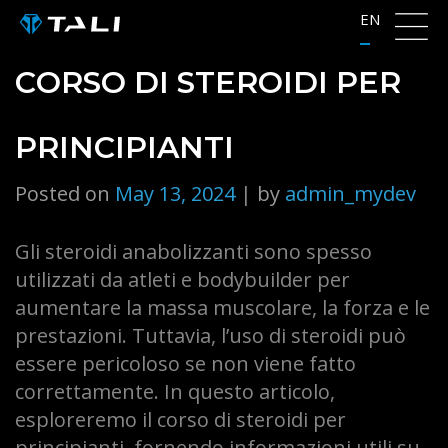
Skip
EN
to
content
CORSO DI STEROIDI PER
PRINCIPIANTI
Posted on
May 13, 2024
|
by
admin_mydev
Gli steroidi anabolizzanti sono spesso
utilizzati da atleti e bodybuilder per
aumentare la massa muscolare, la forza e le
prestazioni. Tuttavia, l’uso di steroidi può
essere pericoloso se non viene fatto
correttamente. In questo articolo,
esploreremo il corso di steroidi per
principianti, fornendo informazioni utili su