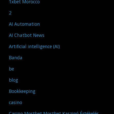
1xbet Morocco
2
AI Automation
AI Chatbot News
Artificial intelligence (AI)
Banda
be
blog
Bookkeeping
casino
Casino Mostbet Mostbet Kaszinó Értékelés