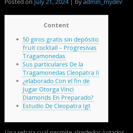
Posted on
July 21, 2024
|
by
admin_mydev
Content
50 giros gratis sin depósito
fruit cocktail – Progresivas
Tragamonedas
Sus particulares De la
Tragamonedas Cleopatra Ii
¿elaborado Con el fin de
Jugar Otorga Vinci
Diamonds En Preparado?
Estudio De Cleopatra Igt
Una rebaja cual permite alrededor jugador