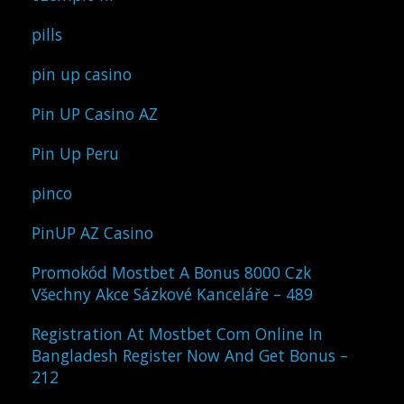
pills
pin up casino
Pin UP Casino AZ
Pin Up Peru
pinco
PinUP AZ Casino
Promokód Mostbet A Bonus 8000 Czk
Všechny Akce Sázkové Kanceláře – 489
Registration At Mostbet Com Online In
Bangladesh Register Now And Get Bonus –
212