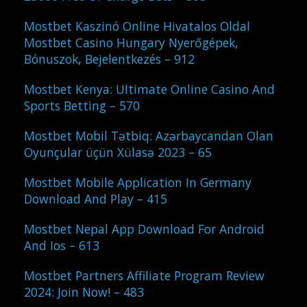
Mostbet Kaszinó Online Hivatalos Oldal
Mostbet Casino Hungary Nyerőgépek,
Bónuszok, Bejelentkezés – 912
Mostbet Kenya: Ultimate Online Casino And
Sports Betting – 570
Mostbet Mobil Tətbiq: Azərbaycandan Olan
Oyunçular üçün Xülasə 2023 – 65
Mostbet Mobile Application In Germany
Download And Play – 415
Mostbet Nepal App Download For Android
And Ios – 613
Mostbet Partners Affiliate Program Review
2024: Join Now! – 483