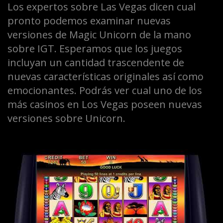
Los expertos sobre Las Vegas dicen cual
pronto podemos examinar nuevas
versiones de Magic Unicorn de la mano
sobre IGT. Esperamos que los juegos
incluyan un cantidad trascendente de
nuevas características originales así­ como
emocionantes. Podrás ver cual uno de los
más casinos en Los Vegas poseen nuevas
versiones sobre Unicorn.