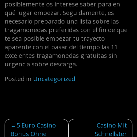
posiblemente os interese saber para en
qué lugar empezar. Seguidamente, es
necesario preparado una lista sobre las
tragamonedas preferidas con el fin de que
te sea posible empezar tu trayecto
aparente con el pasar del tiempo las 11
excelentes tragamonedas gratuitas sin
urgencia sobre descarga.
Posted in
Uncategorized
Post
5 Euro Casino
Casino Mit
Bonus Ohne
Schnellster