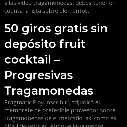
a las video tragamonedas, debes tener en
cuenta la lista sobre elementos.
50 giros gratis sin
depósito fruit
cocktail –
Progresivas
Tragamonedas
Pragmatic Play inscribirí¡ adjudicó el
membrete de preferible proveedor sobre
tragamonedas de el mercado, así­ como es
difícil de refutar. Aunque igualmente