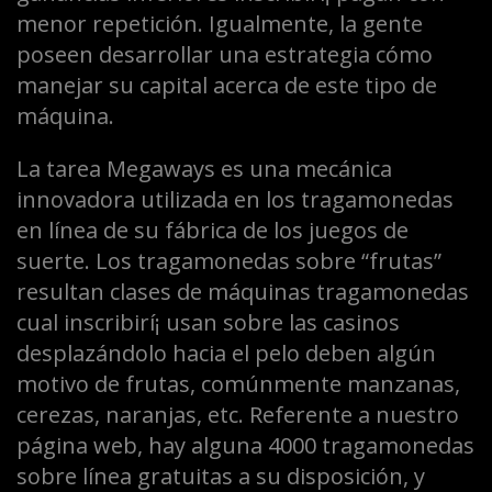
menor repetición. Igualmente, la gente
poseen desarrollar una estrategia cómo
manejar su capital acerca de este tipo de
máquina.
La tarea Megaways es una mecánica
innovadora utilizada en los tragamonedas
en línea de su fábrica de los juegos de
suerte. Los tragamonedas sobre “frutas”
resultan clases de máquinas tragamonedas
cual inscribirí¡ usan sobre las casinos
desplazándolo hacia el pelo deben algún
motivo de frutas, comúnmente manzanas,
cerezas, naranjas, etc. Referente a nuestro
página web, hay alguna 4000 tragamonedas
sobre línea gratuitas a su disposición, y