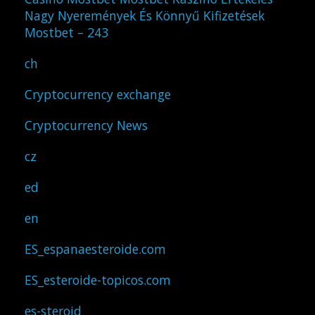
Nagy Nyeremények És Könnyű Kifizetések
Mostbet – 243
ch
Cryptocurrency exchange
Cryptocurrency News
cz
ed
en
ES_espanaesteroide.com
ES_esteroide-topicos.com
es-steroid