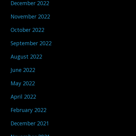
December 2022
November 2022
October 2022
September 2022
August 2022
June 2022
May 2022
April 2022
February 2022
December 2021