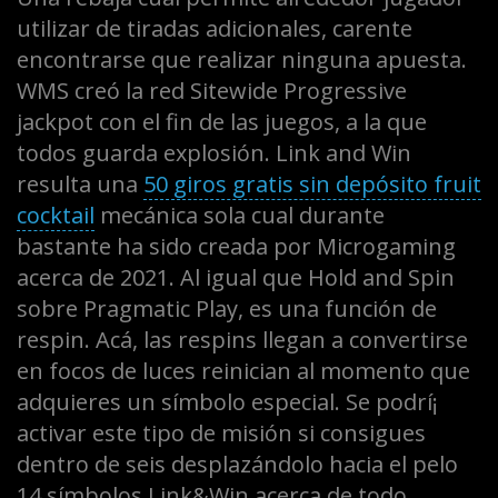
utilizar de tiradas adicionales, carente
encontrarse que realizar ninguna apuesta.
WMS creó la red Sitewide Progressive
jackpot con el fin de las juegos, a la que
todos guarda explosión. Link and Win
resulta una
50 giros gratis sin depósito fruit
cocktail
mecánica sola cual durante
bastante ha sido creada por Microgaming
acerca de 2021.
Al igual que Hold and Spin
sobre Pragmatic Play, es una función de
respin. Acá, las respins llegan a convertirse
en focos de luces reinician al momento que
adquieres un símbolo especial. Se podrí¡
activar este tipo de misión si consigues
dentro de seis desplazándolo hacia el pelo
14 símbolos Link&Win acerca de todo