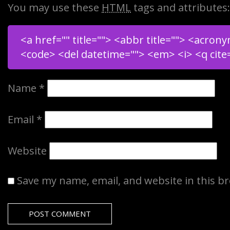
You may use these
HTML
tags and attributes:
<a href="" title=""> <abbr title=""> <acrony
<code> <del datetime=""> <em> <i> <q cite
Name
*
Email
*
Website
Save my name, email, and website in this b