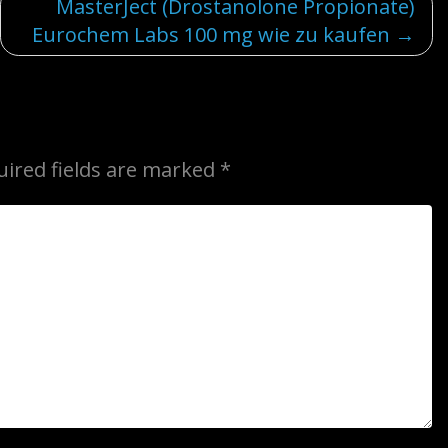
MasterJect (Drostanolone Propionate)
Eurochem Labs 100 mg wie zu kaufen
uired fields are marked
*