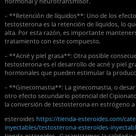
hormonal y neurotransmisor.
– **Retención de líquidos**: Uno de los efec
testosterona es la retención de líquidos, lo q
alta. Por esta razón, es importante manteners
tratamiento con este compuesto.
– **Acné y piel grasa**: Otra posible consecue
testosterona es el desarrollo de acné y piel gr
hormonales que pueden estimular la producció
– **Ginecomastia**: La ginecomastia, o desar
otro efecto secundario potencial del Cipionat
la conversión de testosterona en estrógeno a
esteroides
https://tienda-esteroides.com/cat
inyectables/testosterona-esteroides-inyectab
tienda-esteroides . Garantizamos la calidad y