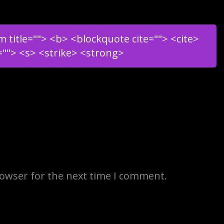
m title=""> <b> <blockquote cite=""> <cite>
=""> <s> <strike> <strong>
rowser for the next time I comment.