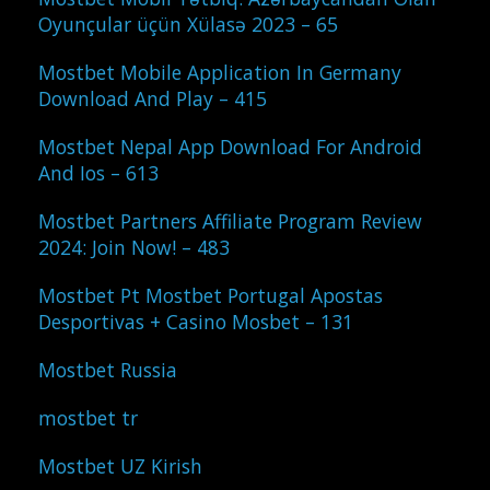
Oyunçular üçün Xülasə 2023 – 65
Mostbet Mobile Application In Germany
Download And Play – 415
Mostbet Nepal App Download For Android
And Ios – 613
Mostbet Partners Affiliate Program Review
2024: Join Now! – 483
Mostbet Pt Mostbet Portugal Apostas
Desportivas + Casino Mosbet – 131
Mostbet Russia
mostbet tr
Mostbet UZ Kirish