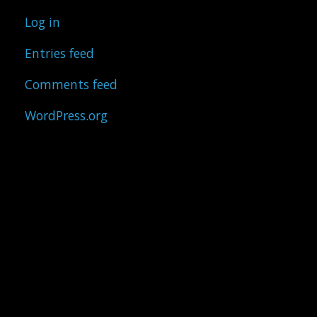
Log in
Entries feed
Comments feed
WordPress.org