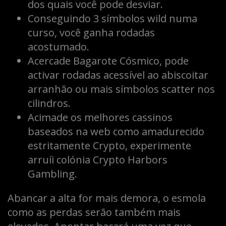
dos quais você pode desviar.
Conseguindo 3 símbolos wild numa
curso, você ganha rodadas
acostumado.
Acercade Bagarote Cósmico, pode
activar rodadas acessível ao abiscoitar
arranhão ou mais símbolos scatter nos
cilindros.
Acimade os melhores cassinos
baseados na web como amadurecido
estritamente Crypto, experimente
arruíi colónia Crypto Harbors
Gambling.
Abancar a alta for mais demora, o esmola
como as perdas serão também mais