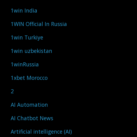
1win India
1WIN Official In Russia
1win Turkiye
1win uzbekistan
1winRussia
1xbet Morocco
2
AI Automation
AI Chatbot News
Artificial intelligence (AI)