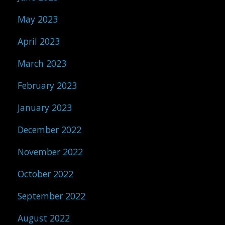
May 2023
April 2023
March 2023
February 2023
January 2023
December 2022
November 2022
October 2022
September 2022
August 2022