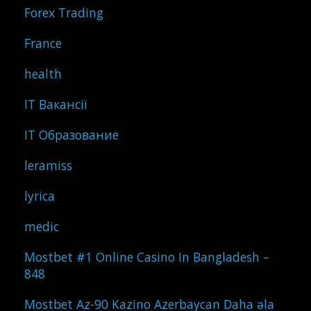
Forex Trading
France
health
IT Вакансії
IT Образование
leramiss
lyrica
medic
Mostbet #1 Online Casino In Bangladesh –
848
Mostbet Az-90 Kazino Azerbaycan Daha əla