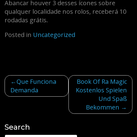
Abancar houver 3 desses ícones sobre
qualquer localidade nos rolos, receberá 10
rodadas grátis.
Posted in
Uncategorized
Post
Que Funciona
Book Of Ra Magic
Demanda
Kostenlos Spielen
navigation
Und Spaß
Bekommen
Search