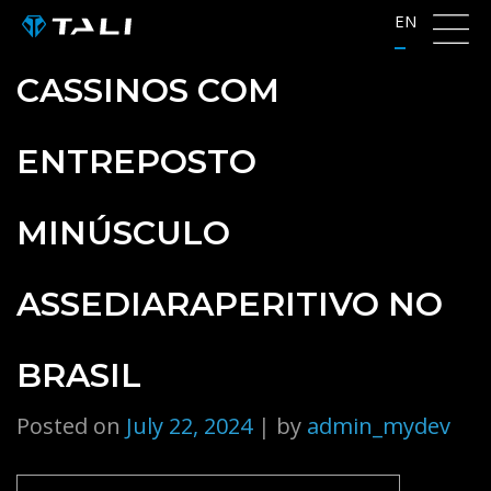
Skip
EN
to
content
CASSINOS COM
ENTREPOSTO
MINÚSCULO
ASSEDIARAPERITIVO NO
BRASIL
Posted on
July 22, 2024
|
by
admin_mydev