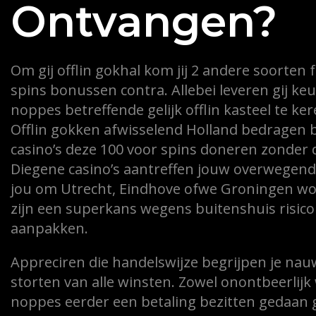
Ontvangen?
Om gij offlin gokhal kom jij 2 andere soorten 
spins bonussen contra. Allebei leveren gij ke
noppes betreffende gelijk offlin kasteel te ke
Offlin gokken afwisselend Holland bedragen
casino’s deze 100 voor spins doneren zonder 
Diegene casino’s aantreffen jouw overwegen
jou om Utrecht, Eindhove ofwe Groningen woo
zijn een superkans wegens buitenshuis risico
aanpakken.
Appreciren die handelswijze begrijpen je nau
storten van alle winsten. Zowel onontbeerlijk
noppes eerder een betaling bezitten gedaan 