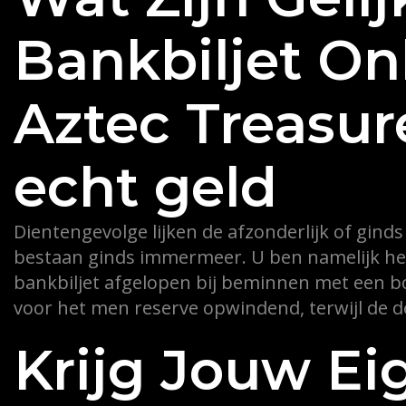
Bankbiljet On
Aztec Treasure
echt geld
Dientengevolge lijken de afzonderlijk of gin
bestaan ginds immermeer. U ben namelijk heel
bankbiljet afgelopen bij beminnen met een b
voor het men reserve opwindend, terwijl de d
Krijg Jouw Eig