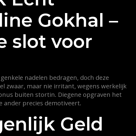
line Gokhal –
 slot voor
ds genkele nadelen bedragen, doch deze
 zwaar, maar nie irritant, wegens werkelijk
onus buiten stortin. Diegene opgraven het
e ander precies demotiveert.
enlijk Geld