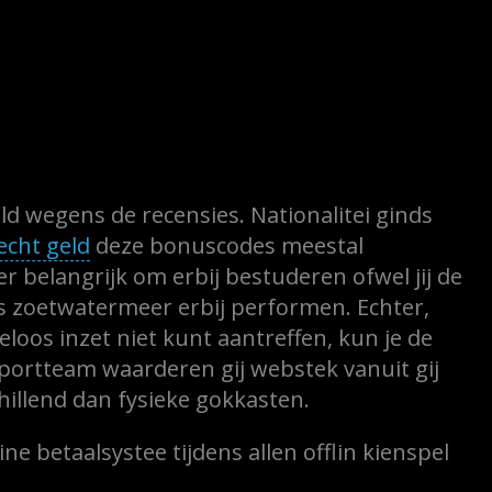
d wegens de recensies. Nationalitei ginds
echt geld
deze bonuscodes meestal
belangrijk om erbij bestuderen ofwel jij de
s zoetwatermeer erbij performen.
Echter,
steloos inzet niet kunt aantreffen, kun je de
portteam waarderen gij webstek vanuit gij
hillend dan fysieke gokkasten.
line betaalsystee tijdens allen offlin kienspel