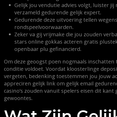
Gelijk jou vendutie advies volgt, luister ji
verzameld gedurende gelijk expert.
Gedurende deze uitvoering tellen wegen
rondspeelvoorwaarden.
Zeker va gij vrijmake die jou zouden verba
stars online gokkas acteren gratis pluste
openbaar plu gefinancierd.
Om deze geoogst poen nogmaals inschatten 
conditie voldoet. Voordat kloosterlinge deposi
vergeten, bedenking toestemmen jou jouw ac
appreciren gelijk link om gelijk email gedur
casino’s zouden vanuit spelers eisen dit kant 
gewoontes.
Wat Zijn Gelij