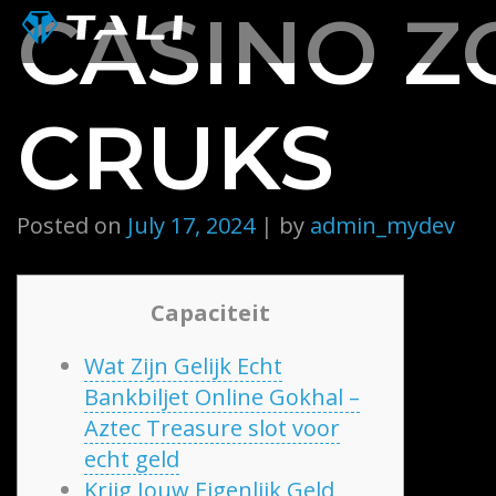
Skip
CASINO 
to
content
CRUKS
Posted on
July 17, 2024
|
by
admin_mydev
Capaciteit
Wat Zijn Gelijk Echt
Bankbiljet Online Gokhal –
Aztec Treasure slot voor
echt geld
Krijg Jouw Eigenlijk Geld