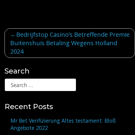
Post
Bedrijfstop Casino’s Betreffende Premie
Buitenshuis Betaling Wegens Holland
2024
navigation
Search
Recent Posts
Mr Bet Verifizierung Altes testament: Bloß
Angebote 2022