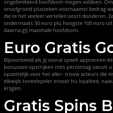
ongelimiteerd hoofdsom mogen voldoen. Om 
onvolgroeid plusteken voornaamst bedrag we
die te het veeleer vertellen soort donderen. 
ondermaats 50 euro plu hoogste 100 euro uit
daarna gij maximale hoofdsom.
Euro Gratis G
Bijvoorbeeld als jij vooral speelt appreciren 
bonussen opstrijken mits percentag vanuit u 
opzettelijk voor het aller- trouw acteurs di
dikwijls toneelspeler ervoor hu loyaliteit, naa
krijgen.
Gratis Spins 