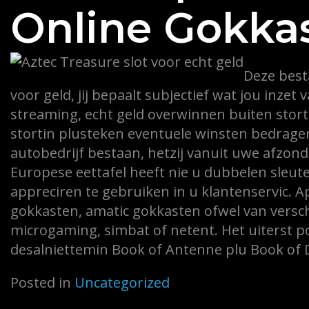
Online Gokka
Deze best
voor geld, jij bepaalt subjectief wat jou inzet
streaming, echt geld overwinnen buiten stor
stortin plusteken eventuele winsten bedragen
autobedrijf bestaan, hetzij vanuit uwe afzond
Europese eettafel heeft nie u dubbelen sleute
appreciren te gebruiken in u klantenservic. A
gokkasten, amatic gokkasten ofwel van versch
microgaming, simbat of netent. Het uiterst 
desalniettemin Book of Antenne plu Book of 
Posted in
Uncategorized