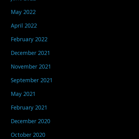
May 2022
April 2022
February 2022
December 2021
November 2021
September 2021
May 2021
February 2021
December 2020
October 2020