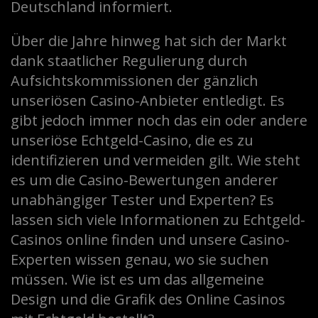
Deutschland informiert.
Über die Jahre hinweg hat sich der Markt
dank staatlicher Regulierung durch
Aufsichtskommissionen der gänzlich
unseriösen Casino-Anbieter entledigt. Es
gibt jedoch immer noch das ein oder andere
unseriöse Echtgeld-Casino, die es zu
identifizieren und vermeiden gilt. Wie steht
es um die Casino-Bewertungen anderer
unabhängiger Tester und Experten? Es
lassen sich viele Informationen zu Echtgeld-
Casinos online finden und unsere Casino-
Experten wissen genau, wo sie suchen
müssen. Wie ist es um das allgemeine
Design und die Grafik des Online Casinos