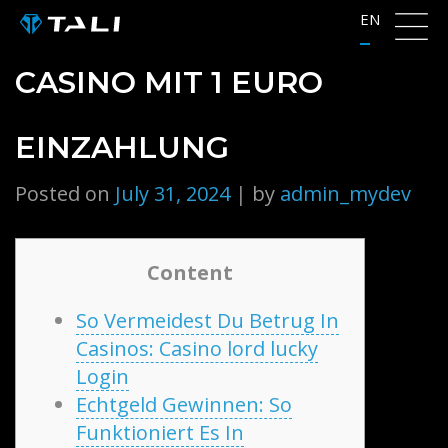
Skip
EN
to
content
CASINO MIT 1 EURO
EINZAHLUNG
Posted on
July 31, 2024
|
by
admin_mydev
Content
So Vermeidest Du Betrug In
Casinos: Casino lord lucky
Login
Echtgeld Gewinnen: So
Funktioniert Es In