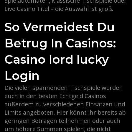
Spielautomaten, klassische Tischspiele oder
Live Casino Titel – die Auswahl ist groß.
So Vermeidest Du
Betrug In Casinos:
Casino lord lucky
Login
Die vielen spannenden Tischspiele werden
euch in den besten Echtgeld Casinos
außerdem zu verschiedenen Einsätzen und
Limits angeboten. Hier könnt ihr bereits ab
geringen Beträgen teilnehmen oder auch
um höhere Summen spielen, die nicht