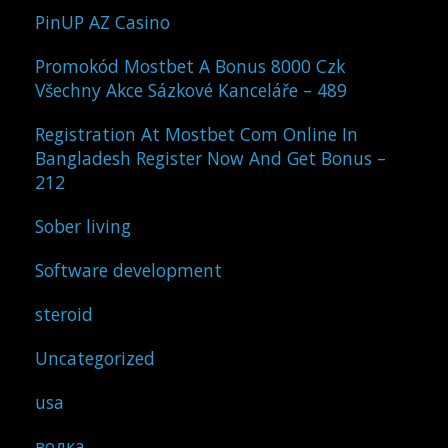
PinUP AZ Casino
Promokód Mostbet A Bonus 8000 Czk
Všechny Akce Sázkové Kanceláře – 489
Registration At Mostbet Com Online In
Bangladesh Register Now And Get Bonus –
212
Sober living
Software development
steroid
Uncategorized
usa
водка