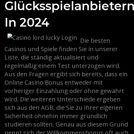
Glücksspielanbieter
In 2024
Die besten
Casinos und Spiele finden Sie in unserer
Liste, die ständig aktualisiert und
regelmäßig einem Test unterzogen wird.
Aus den Fragen ergibt sich bereits, dass ein
Online Casino Bonus entweder mit
vorheriger Einzahlung oder ohne gewährt
wird. Die weiteren Unterschiede ergeben
sich aus den AGB, die Sie zu Ihrer eigenen
Sicherheit ohnehin immer gründlich
studieren sollten. Genau aus diesem Grund
nennt sich der Willkommensbonus oft auch