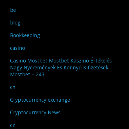
be
blog
Bookkeeping
casino
Casino Mostbet Mostbet Kaszinó Értékelés
Nagy Nyeremények És Könnyű Kifizetések
Mostbet – 243
ch
Cryptocurrency exchange
Cryptocurrency News
cz