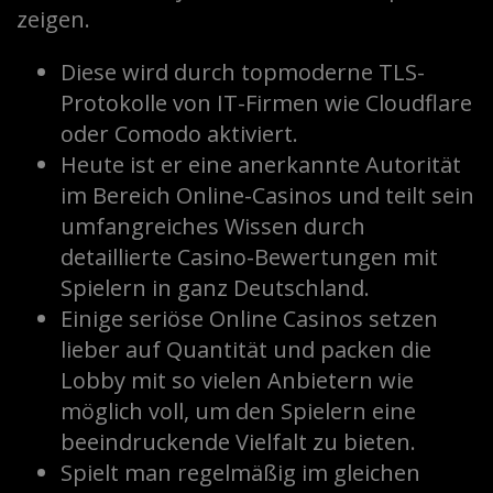
zeigen.
Diese wird durch topmoderne TLS-
Protokolle von IT-Firmen wie Cloudflare
oder Comodo aktiviert.
Heute ist er eine anerkannte Autorität
im Bereich Online-Casinos und teilt sein
umfangreiches Wissen durch
detaillierte Casino-Bewertungen mit
Spielern in ganz Deutschland.
Einige seriöse Online Casinos setzen
lieber auf Quantität und packen die
Lobby mit so vielen Anbietern wie
möglich voll, um den Spielern eine
beeindruckende Vielfalt zu bieten.
Spielt man regelmäßig im gleichen