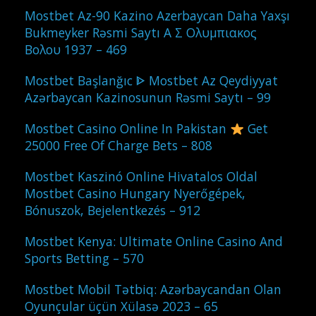
Mostbet Az-90 Kazino Azerbaycan Daha Yaxşı
Bukmeyker Rəsmi Saytı Α Σ Ολυμπιακος
Βολου 1937 – 469
Mostbet Başlanğıc ᐈ Mostbet Az Qeydiyyat
Azərbaycan Kazinosunun Rəsmi Saytı – 99
Mostbet Casino Online In Pakistan
Get
25000 Free Of Charge Bets – 808
Mostbet Kaszinó Online Hivatalos Oldal
Mostbet Casino Hungary Nyerőgépek,
Bónuszok, Bejelentkezés – 912
Mostbet Kenya: Ultimate Online Casino And
Sports Betting – 570
Mostbet Mobil Tətbiq: Azərbaycandan Olan
Oyunçular üçün Xülasə 2023 – 65