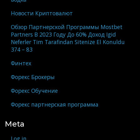
Новости Криптовалют
Обзор Партнерской Программы Mostbet
Partners В 2023 Году До 60% Доход Igid
Neferler Tim Tarafindan Sitenize El Konuldu
374 – 83
Финтех
Форекс Брокеры
Форекс Обучение
Форекс партнерская программа
Meta
Log in