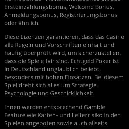
Ersteinzahlungsbonus, Welcome Bonus,
Anmeldungsbonus, Registrierungsbonus
oder ähnlich.
Diese Lizenzen garantieren, dass das Casino
alle Regeln und Vorschriften einhält und
häufig überprüft wird, um sicherzustellen,
dass die Spiele fair sind. Echtgeld Poker ist
in Deutschland unglaublich beliebt,
besonders mit hohen Einsätzen. Bei diesem
Spiel dreht sich alles um Strategie,
Psychologie und Geschicklichkeit.
Ihnen werden entsprechend Gamble
Feature wie Karten- und Leiterrisiko in den
Spielen angeboten sowie auch allseits