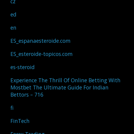
cz
ed
en
ES_espanaesteroide.com
ES_esteroide-topicos.com
es-steroid
Experience The Thrill Of Online Betting With
Mostbet The Ultimate Guide For Indian
Bettors – 716
fi
FinTech