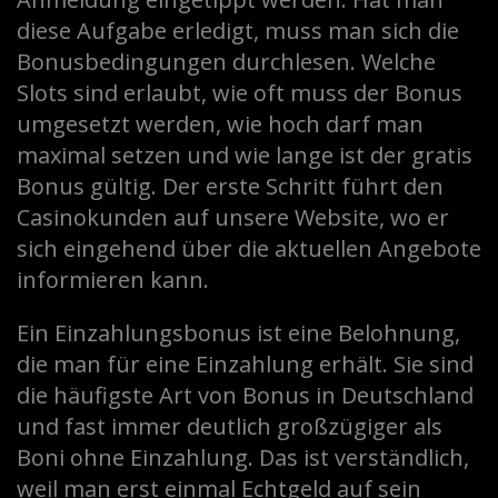
diese Aufgabe erledigt, muss man sich die
Bonusbedingungen durchlesen. Welche
Slots sind erlaubt, wie oft muss der Bonus
umgesetzt werden, wie hoch darf man
maximal setzen und wie lange ist der gratis
Bonus gültig. Der erste Schritt führt den
Casinokunden auf unsere Website, wo er
sich eingehend über die aktuellen Angebote
informieren kann.
Ein Einzahlungsbonus ist eine Belohnung,
die man für eine Einzahlung erhält. Sie sind
die häufigste Art von Bonus in Deutschland
und fast immer deutlich großzügiger als
Boni ohne Einzahlung. Das ist verständlich,
weil man erst einmal Echtgeld auf sein