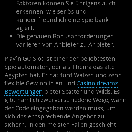
Faktoren können Sie übrigens auch
erkennen, wie seriös und
kundenfreundlich eine Spielbank
agiert.
Die genauen Bonusanforderungen
variieren von Anbieter zu Anbieter.
Play´n GO Slot ist einer der beliebtesten
Spielautomaten, der als Thema das alte
Ägypten hat. Er hat fünf Walzen und zehn
flexible Gewinnlinien und
Casino dreamz
Bewertungen
bietet Scatter und Wilds. Es
gibt nämlich zwei verschiedene Wege, wann
der Code eingegeben werden muss, um
sich das entsprechende Angebot zu
sichern. In den meisten Fällen geschieht