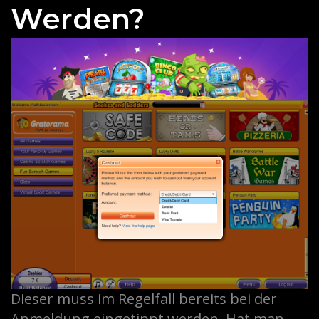
Werden?
Dieser muss im Regelfall bereits bei der
Anmeldung eingetippt werden. Hat man