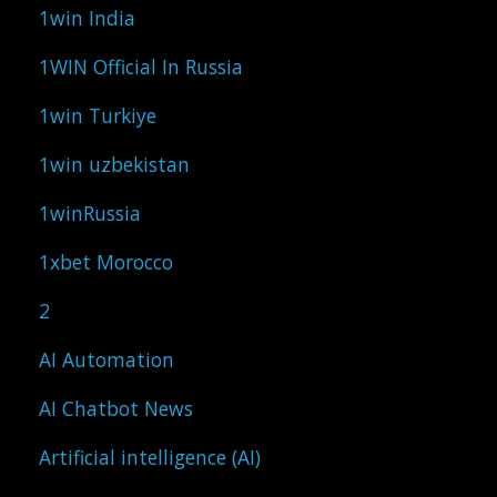
1win India
1WIN Official In Russia
1win Turkiye
1win uzbekistan
1winRussia
1xbet Morocco
2
AI Automation
AI Chatbot News
Artificial intelligence (AI)