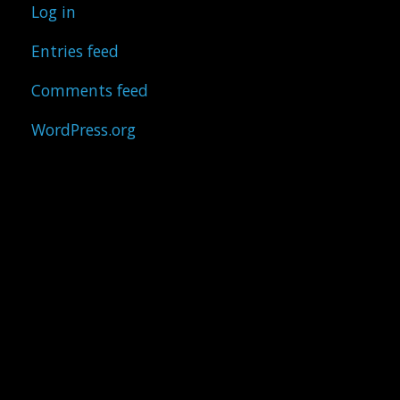
Log in
Entries feed
Comments feed
WordPress.org