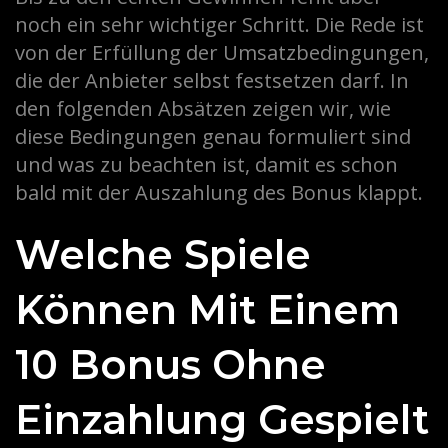
noch ein sehr wichtiger Schritt. Die Rede ist
von der Erfüllung der Umsatzbedingungen,
die der Anbieter selbst festsetzen darf. In
den folgenden Absätzen zeigen wir, wie
diese Bedingungen genau formuliert sind
und was zu beachten ist, damit es schon
bald mit der Auszahlung des Bonus klappt.
Welche Spiele
Können Mit Einem
10 Bonus Ohne
Einzahlung Gespielt