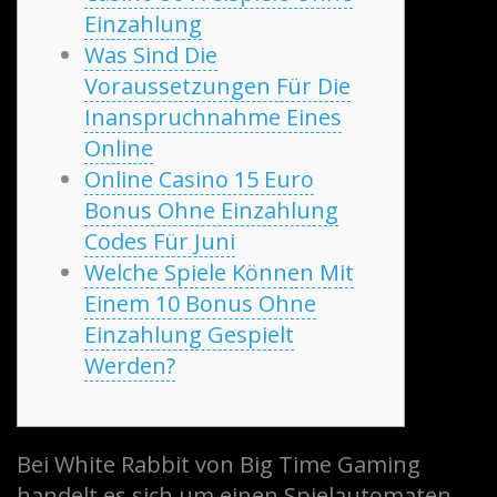
Einzahlung
Was Sind Die
Voraussetzungen Für Die
Inanspruchnahme Eines
Online
Online Casino 15 Euro
Bonus Ohne Einzahlung
Codes Für Juni
Welche Spiele Können Mit
Einem 10 Bonus Ohne
Einzahlung Gespielt
Werden?
Bei White Rabbit von Big Time Gaming
handelt es sich um einen Spielautomaten