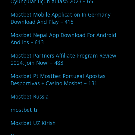
Oyunçular üçün Xülasə 2023 – 65
Mostbet Mobile Application In Germany
Download And Play – 415
Mostbet Nepal App Download For Android
And Ios – 613
Mostbet Partners Affiliate Program Review
2024: Join Now! – 483
Mostbet Pt Mostbet Portugal Apostas
Desportivas + Casino Mosbet – 131
Mostbet Russia
mostbet tr
Mostbet UZ Kirish