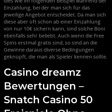
dies wie im folgenden Beispiel während der
Einzahlung, bei der man sich für das
jeweilige Angebot entscheidet. Da man sich
diese aber oft schon ab einer Einzahlung
von nur 10€ sichern kann, sind solche Boni
ebenfalls sehr beliebt. Auch wenn die Free
Spins erstmal gratis sind, so sind an die
Gewinne daraus diverse Bedingungen
geknüpft, die man als Spieler kennen sollte.
Casino dreamz
Bewertungen –
Snatch Casino 50