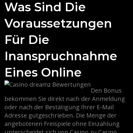
Was Sind Die
Voraussetzungen
Für Die
Inanspruchnahme
Eines Online
Den Bonus
bekommen Sie direkt nach der Anmeldung
oder nach der Bestätigung Ihrer E-Mail
Adresse gutgeschrieben. Die Menge der
angebotenen Freispiele ohne Einzahlung
unterscheidet sich von Casino zu Casino