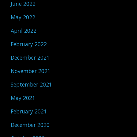
June 2022
May 2022
April 2022
February 2022
December 2021
November 2021
September 2021
May 2021
February 2021
December 2020