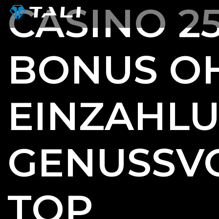
Skip
CASINO 2
to
content
BONUS O
EINZAHLU
GENUSSV
TOP