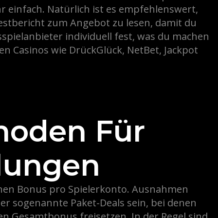
r einfach. Natürlich ist es empfehlenswert,
stbericht zum Angebot zu lesen, damit du
sspielanbieter individuell fest, was du machen
hen Casinos wie DrückGlück, NetBet, Jackpot
hoden Für
hlungen
inen Bonus pro Spielerkonto. Ausnahmen
r sogenannte Paket-Deals sein, bei denen
n Gesamtbonus freisetzen. In der Regel sind