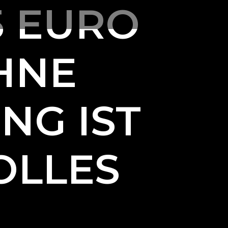
5 EURO
HNE
NG IST
OLLES