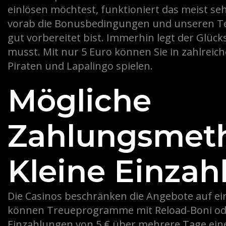
einlösen möchtest, funktioniert das meist seh
vorab die Bonusbedingungen und unseren Te
gut vorbereitet bist. Immerhin legt der Glück
musst. Mit nur 5 Euro können Sie in zahlreic
Piraten und Lapalingo spielen.
Mögliche
Zahlungsmet
Kleine Einza
Die Casinos beschränken die Angebote auf e
können Treueprogramme mit Reload-Boni ode
Einzahlungen von 5 € über mehrere Tage eine