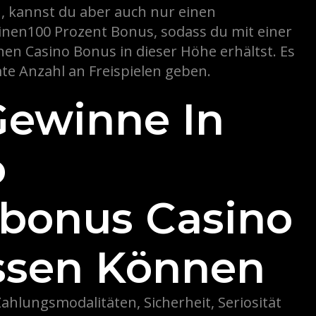
, kannst du aber auch nur einen
einen100 Prozent Bonus, sodass du mit einer
en Casino Bonus in dieser Höhe erhältst. Es
e Anzahl an Freispielen geben.
Gewinne In
o
bonus Casino
ssen Können
ahlungsmodalitäten, Sicherheit, Seriosität