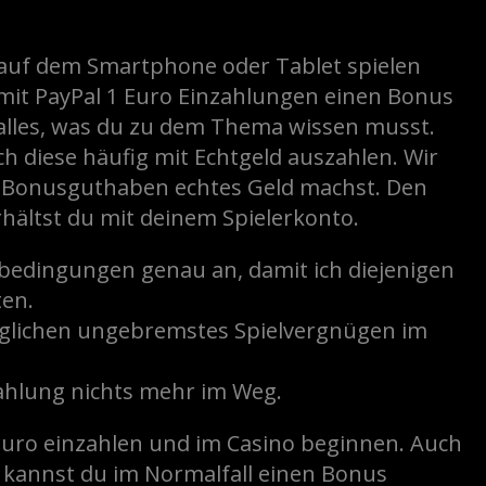
auf dem Smartphone oder Tablet spielen
 mit PayPal 1 Euro Einzahlungen einen Bonus
t alles, was du zu dem Thema wissen musst.
h diese häufig mit Echtgeld auszahlen. Wir
em Bonusguthaben echtes Geld machst.
Den
hältst du mit deinem Spielerkonto.
sbedingungen genau an, damit ich diejenigen
ten.
glichen ungebremstes Spielvergnügen im
szahlung nichts mehr im Weg.
Euro einzahlen und im Casino beginnen. Auch
g kannst du im Normalfall einen Bonus