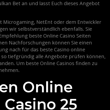
lkan Bet an und lasst Euch dieses Angebot
t Microgaming, NetEnt oder dem Entwickler
en wir selbstverständlich ebenfalls. Sie
Empfehlung beste Online Casino Seiten
igenen Nachforschungen können Sie einen
ung nach für das beste Casino online
n so tiefgründig alle Angebote prüfen können,
landen. Um beste Online Casinos finden zu
rnehmen.
len Online
 Casino 25