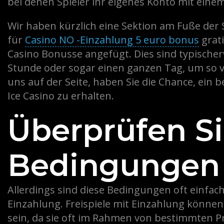
bei denen Spieler ihr eigenes Konto mit eine
Wir haben kürzlich eine Sektion am Fuße der 
für
Casino NO -Einzahlung 5 euro bonus
grati
Casino Bonusse angefügt. Dies sind typische
Stunde oder sogar einen ganzen Tag, um so vi
uns auf der Seite, haben Sie die Chance, ei
Ice Casino zu erhalten.
Überprüfen Si
Bedingungen 
Allerdings sind diese Bedingungen oft einfache
Einzahlung. Freispiele mit Einzahlung könne
sein, da sie oft im Rahmen von bestimmten 