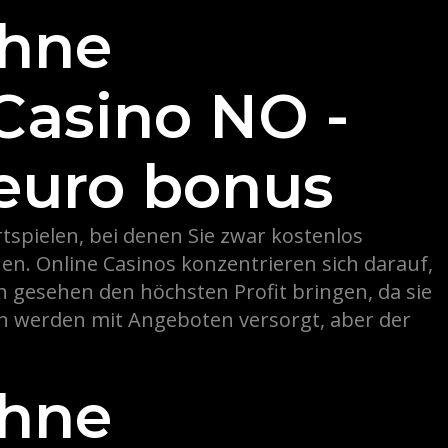
Ohne
Casino NO -
 euro bonus
tspielen, bei denen Sie zwar kostenlos
en. Online Casinos konzentrieren sich darauf,
 gesehen den höchsten Profit bringen, da sie
n werden mit Angeboten versorgt, aber der
Ohne