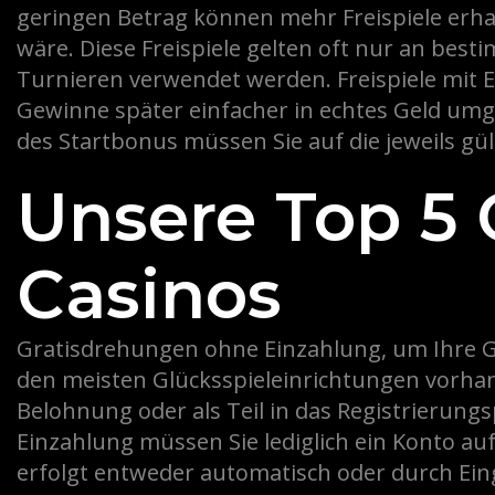
geringen Betrag können mehr Freispiele erhal
wäre. Diese Freispiele gelten oft nur an be
Turnieren verwendet werden. Freispiele mit 
Gewinne später einfacher in echtes Geld um
des Startbonus müssen Sie auf die jeweils g
Unsere Top 5 
Casinos
Gratisdrehungen ohne Einzahlung, um Ihre Ge
den meisten Glücksspieleinrichtungen vorhan
Belohnung oder als Teil in das Registrieru
Einzahlung müssen Sie lediglich ein Konto auf
erfolgt entweder automatisch oder durch Ei