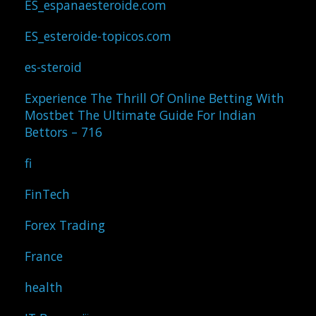
ES_espanaesteroide.com
ES_esteroide-topicos.com
es-steroid
Experience The Thrill Of Online Betting With
Mostbet The Ultimate Guide For Indian
Bettors – 716
fi
FinTech
Forex Trading
France
health