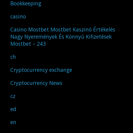
Bookkeeping
casino
Casino Mostbet Mostbet Kaszinó Értékelés
Nagy Nyeremények És Könnyű Kifizetések
Mostbet – 243
ch
Cryptocurrency exchange
Cryptocurrency News
cz
ed
en