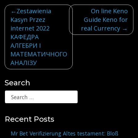
Post
Zestawienia
On line Keno
Kasyn Przez
Guide Keno for
navigation
internet 2022
real Currency
КАФЕДРА
АЛГЕБРИ І
МАТЕМАТИЧНОГО
АНАЛІЗУ
Search
Recent Posts
Mr Bet Verifizierung Altes testament: Bloß