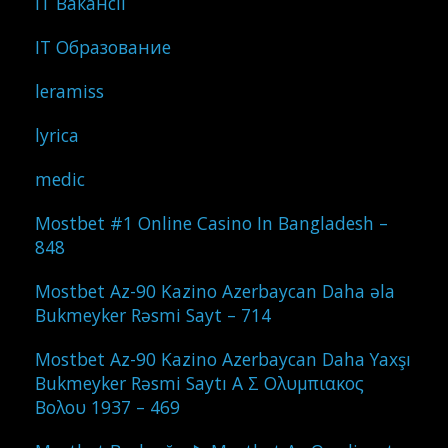
IT Вакансії
IT Образование
leramiss
lyrica
medic
Mostbet #1 Online Casino In Bangladesh –
848
Mostbet Az-90 Kazino Azerbaycan Daha əla
Bukmeyker Rəsmi Sayt – 714
Mostbet Az-90 Kazino Azerbaycan Daha Yaxşı
Bukmeyker Rəsmi Saytı Α Σ Ολυμπιακος
Βολου 1937 – 469