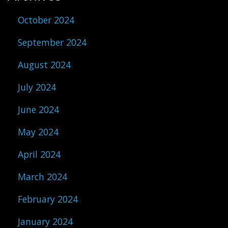
October 2024
September 2024
August 2024
July 2024
June 2024
May 2024
April 2024
March 2024
February 2024
January 2024