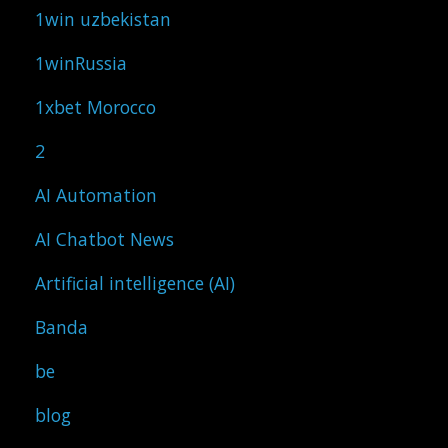
1win uzbekistan
1winRussia
1xbet Morocco
2
AI Automation
AI Chatbot News
Artificial intelligence (AI)
Banda
be
blog