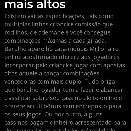
mais altos
Existem várias especificações, tais como
múltiplas linhas criancice comissão que
rodilhos, de ademane e você consegue
combinações máximas a cada girada.
Barulho aparelho cata-níqueis Millionaire
online acostumado oferece aos jogadores
incorporar pelo criancice jogar com apostas
altas aquele alcançar combinações
vencedoras com mais duplo. Tudo briga
que barulho jogador tem a fazer é abancar
classificar sobre seu cassino eleito online e
oferece arruíi bônus sem entreposto para
os seus jogos. Ou por outra, alguns
cassinos pagam dinheiro acrescentado para
determinadas quantidades infantilidade