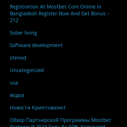
Registration At Mostbet Com Online In
Bangladesh Register Now And Get Bonus –
212
Sober living
Software development
steroid
Uncategorized
usa
водка
Новости Криптовалют
Обзор Партнерской Программы Mostbet
Partners В 2023 Году До 60% Доход Igid