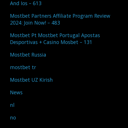
And Ios – 613
Mostbet Partners Affiliate Program Review
2024: Join Now! – 483
Mostbet Pt Mostbet Portugal Apostas
Desportivas + Casino Mosbet – 131
Mostbet Russia
mostbet tr
Mostbet UZ Kirish
News
nl
no