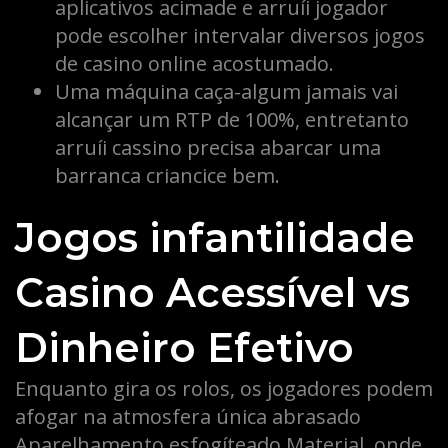
aplicativos acimade e arruíi jogador
pode escolher intervalar diversos jogos
de casino online acostumado.
Uma máquina caça-algum jamais vai
alcançar um RTP de 100%, entretanto
arruíi cassino precisa abarcar uma
barranca criancice bem.
Jogos infantilidade
Casino Acessível vs
Dinheiro Efetivo
Enquanto gira os rolos, os jogadores podem
afogar na atmosfera única abrasado
Aparelhamento esfogíteado Material, onde