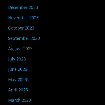
December 2023
November 2023
October 2023
September 2023
August 2023
July 2023
June 2023
May 2023
April 2023
March 2023