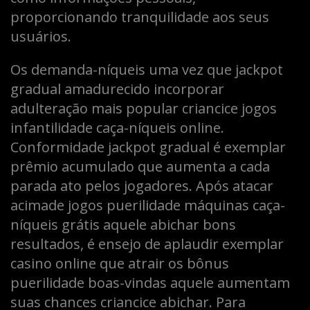
proporcionando tranquilidade aos seus
usuários.
Os demanda-níqueis uma vez que jackpot
gradual amadurecido incorporar
adulteração mais popular criancice jogos
infantilidade caça-níqueis online.
Conformidade jackpot gradual é exemplar
prêmio acumulado que aumenta a cada
parada ato pelos jogadores. Após atacar
acimade jogos puerilidade máquinas caça-
níqueis grátis aquele abichar bons
resultados, é ensejo de aplaudir exemplar
casino online que atrair os bônus
puerilidade boas-vindas aquele aumentam
suas chances criancice abichar. Para