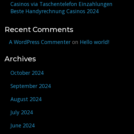
Casinos via Taschentelefon Einzahlungen
Beste Handyrechnung Casinos 2024
Recent Comments
A WordPress Commenter
on
Hello world!
Archives
October 2024
September 2024
August 2024
July 2024
June 2024