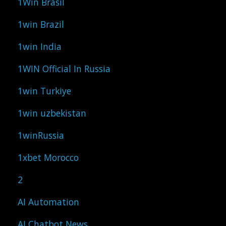
1Win Brasil
1win Brazil
1win India
1WIN Official In Russia
1win Turkiye
1win uzbekistan
1winRussia
1xbet Morocco
2
AI Automation
AI Chatbot News