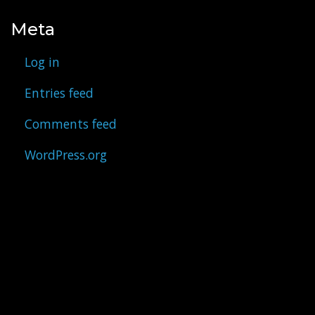
Meta
Log in
Entries feed
Comments feed
WordPress.org