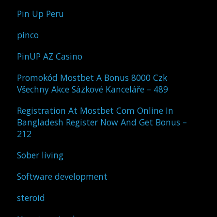
Pin Up Peru
pinco
PinUP AZ Casino
Promokód Mostbet A Bonus 8000 Czk
Všechny Akce Sázkové Kanceláře – 489
Registration At Mostbet Com Online In
Bangladesh Register Now And Get Bonus –
212
Sober living
Software development
steroid