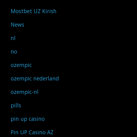
Mostbet UZ Kirish
News
nl
no
ozempic
ozempic nederland
ozempic-nl
pills
pin up casino
Pin UP Casino AZ