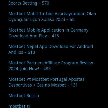
Sports Betting – 570
Mostbet Mobil Tətbiq: Azərbaycandan Olan
Oyunçular üçün Xülasə 2023 – 65
Mostbet Mobile Application In Germany
Download And Play – 415
Mostbet Nepal App Download For Android
And Ios – 613
Mostbet Partners Affiliate Program Review
2024: Join Now! – 483
Mostbet Pt Mostbet Portugal Apostas
Desportivas + Casino Mosbet – 131
Mostbet Russia
mostbet tr