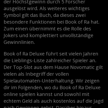
der Höchstgewinn durch 5 Forscher
ausgelöst wird. Als weiteres wichtiges
Symbol gilt das Buch, da dieses zwei
besondere Funktionen bei Book of Ra hat.
Zum einen übernimmt es die Rolle des
Jokers und komplettiert unvollständige
Gewinnlinien.
Book of Ra Deluxe führt seit vielen Jahren
die Lieblings-Liste zahlreicher Spieler an.
Der Top-Slot aus dem Hause Novomatic gilt
vielen als Inbegriff der vollen
Spielautomaten-Unterhaltung. Wir zeigen
dir im Folgenden, wo du Book of Ra Deluxe
online spielen kannst und sowohl mit
echtem Geld als auch kostenlos auf die Jagd
nach Gewinnen gehst. Darüber hinaus