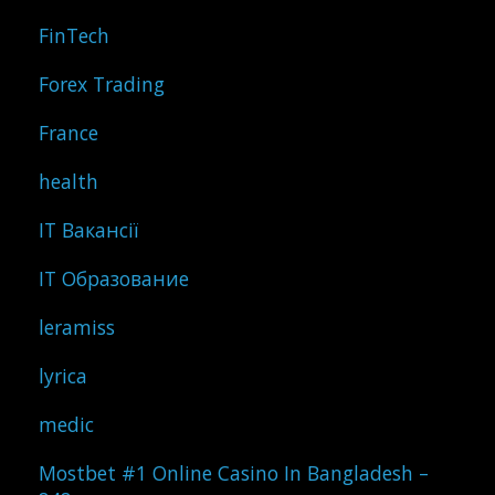
FinTech
Forex Trading
France
health
IT Вакансії
IT Образование
leramiss
lyrica
medic
Mostbet #1 Online Casino In Bangladesh –