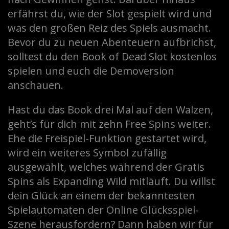
erfährst du, wie der Slot gespielt wird und
was den großen Reiz des Spiels ausmacht.
Bevor du zu neuen Abenteuern aufbrichst,
solltest du den Book of Dead Slot kostenlos
spielen und euch die Demoversion
anschauen.
Hast du das Book drei Mal auf den Walzen,
geht’s für dich mit zehn Free Spins weiter.
Ehe die Freispiel-Funktion gestartet wird,
wird ein weiteres Symbol zufällig
ausgewählt, welches während der Gratis
Spins als Expanding Wild mitläuft. Du willst
dein Glück an einem der bekanntesten
Spielautomaten der Online Glücksspiel-
Szene herausfordern? Dann haben wir für