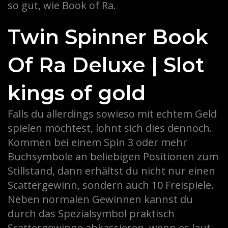
so gut, wie Book of Ra.
Twin Spinner Book
Of Ra Deluxe | Slot
kings of gold
Falls du allerdings sowieso mit echtem Geld
spielen möchtest, lohnt sich dies dennoch.
Kommen bei einem Spin 3 oder mehr
Buchsymbole an beliebigen Positionen zum
Stillstand, dann erhältst du nicht nur einen
Scattergewinn, sondern auch 10 Freispiele.
Neben normalen Gewinnen kannst du
durch das Spezialsymbol praktisch
Scattergewinne abkassieren, wenn es laut