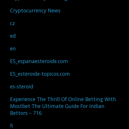
Cryptocurrency News
cz
ed
en
ES_espanaesteroide.com
ES_esteroide-topicos.com
es-steroid
Experience The Thrill Of Online Betting With
Mostbet The Ultimate Guide For Indian
Bettors – 716
fi