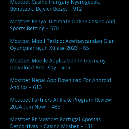
Mostbet Casino Hungary Nyerőgépek,
Bónuszok, Bejelentkezés – 912
Mostbet Kenya: Ultimate Online Casino And
Sports Betting – 570
Mostbet Mobil Tətbiq: Azərbaycandan Olan
Oyunçular üçün Xülasə 2023 – 65
Mostbet Mobile Application In Germany
Download And Play – 415
Mostbet Nepal App Download For Android
And Ios – 613
Mostbet Partners Affiliate Program Review
2024: Join Now! – 483
Mostbet Pt Mostbet Portugal Apostas
Desportivas + Casino Mosbet – 131