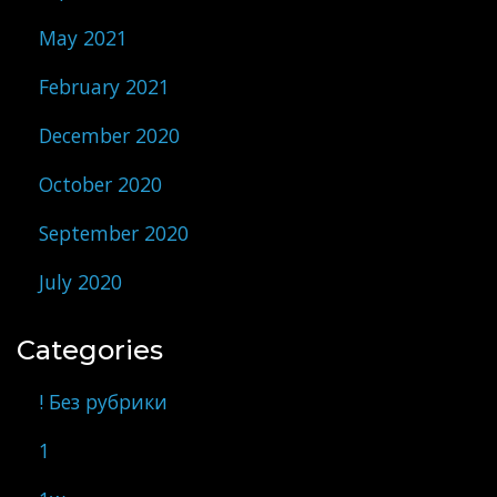
May 2021
February 2021
December 2020
October 2020
September 2020
July 2020
Categories
! Без рубрики
1