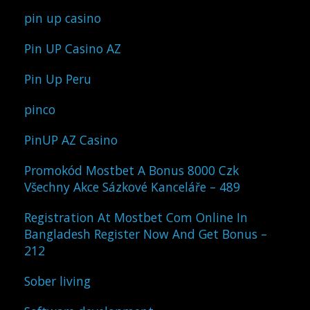
pin up casino
Pin UP Casino AZ
Pin Up Peru
pinco
PinUP AZ Casino
Promokód Mostbet A Bonus 8000 Czk
Všechny Akce Sázkové Kanceláře – 489
Registration At Mostbet Com Online In
Bangladesh Register Now And Get Bonus –
212
Sober living