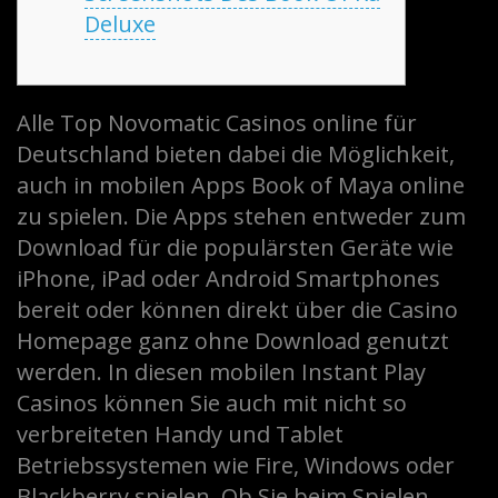
Deluxe
Alle Top Novomatic Casinos online für
Deutschland bieten dabei die Möglichkeit,
auch in mobilen Apps Book of Maya online
zu spielen. Die Apps stehen entweder zum
Download für die populärsten Geräte wie
iPhone, iPad oder Android Smartphones
bereit oder können direkt über die Casino
Homepage ganz ohne Download genutzt
werden. In diesen mobilen Instant Play
Casinos können Sie auch mit nicht so
verbreiteten Handy und Tablet
Betriebssystemen wie Fire, Windows oder
Blackberry spielen.
Ob Sie beim Spielen