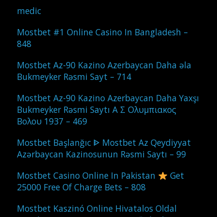
medic
Mostbet #1 Online Casino In Bangladesh –
848
Mostbet Az-90 Kazino Azerbaycan Daha əla
Bukmeyker Rəsmi Sayt – 714
Mostbet Az-90 Kazino Azerbaycan Daha Yaxşı
Bukmeyker Rəsmi Saytı Α Σ Ολυμπιακος
Βολου 1937 – 469
Mostbet Başlanğıc ᐈ Mostbet Az Qeydiyyat
Azərbaycan Kazinosunun Rəsmi Saytı – 99
Mostbet Casino Online In Pakistan
Get
25000 Free Of Charge Bets – 808
Mostbet Kaszinó Online Hivatalos Oldal