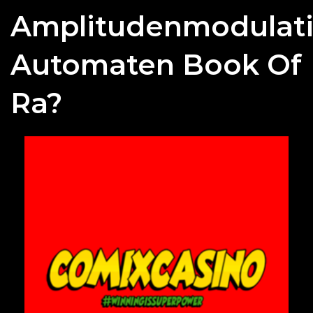
Amplitudenmodulat
Automaten Book Of
Ra?