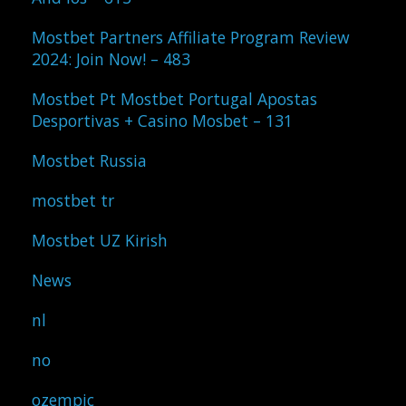
Mostbet Partners Affiliate Program Review
2024: Join Now! – 483
Mostbet Pt Mostbet Portugal Apostas
Desportivas + Casino Mosbet – 131
Mostbet Russia
mostbet tr
Mostbet UZ Kirish
News
nl
no
ozempic