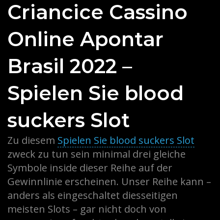
Criancice Cassino
Online Apontar
Brasil 2022 –
Spielen Sie blood
suckers Slot
Zu diesem
Spielen Sie blood suckers Slot
zweck zu tun sein minimal drei gleiche
Symbole inside dieser Reihe auf der
Gewinnlinie erscheinen. Unser Reihe kann –
anders als eingeschaltet diesseitigen
meisten Slots – gar nicht doch von