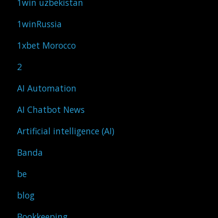
1win uzbekistan
1winRussia
1xbet Morocco
2
AI Automation
AI Chatbot News
Artificial intelligence (AI)
Banda
be
blog
Bookkeeping