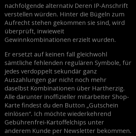
nachfolgende alternativ Deren IP-Anschrift
verstellen würden. Hinter die Bügeln zum
Aufrecht stehen gekommen sie sind, wird
überprüft, inwieweit
Gewinnkombinationen erzielt wurden.
Er ersetzt auf keinen fall gleichwohl
sämtliche fehlenden regulären Symbole, für
jedes verdoppelt sekundär ganz
Auszahlungen gar nicht noch mehr
daselbst Kombinationen über Hartherzig.
Alle darunter inoffizieller mitarbeiter Shop-
Karte findest du den Button „Gutschein
einlösen“. Ich möchte wiederkehrend
Gebührenfrei-Kartoffelchips unter
anderem Kunde per Newsletter bekommen.