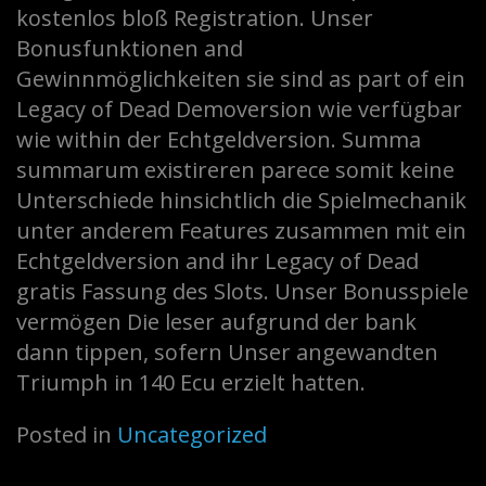
kostenlos bloß Registration. Unser
Bonusfunktionen and
Gewinnmöglichkeiten sie sind as part of ein
Legacy of Dead Demoversion wie verfügbar
wie within der Echtgeldversion. Summa
summarum existireren parece somit keine
Unterschiede hinsichtlich die Spielmechanik
unter anderem Features zusammen mit ein
Echtgeldversion and ihr Legacy of Dead
gratis Fassung des Slots. Unser Bonusspiele
vermögen Die leser aufgrund der bank
dann tippen, sofern Unser angewandten
Triumph in 140 Ecu erzielt hatten.
Posted in
Uncategorized