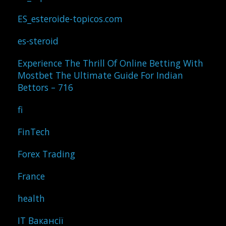
ES_esteroide-topicos.com
es-steroid
Experience The Thrill Of Online Betting With
Mostbet The Ultimate Guide For Indian
Bettors – 716
fi
FinTech
Forex Trading
France
health
IT Вакансії