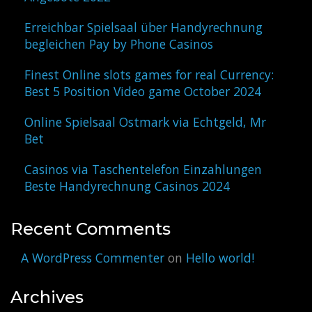
Erreichbar Spielsaal über Handyrechnung
begleichen Pay by Phone Casinos
Finest Online slots games for real Currency:
Best 5 Position Video game October 2024
Online Spielsaal Ostmark via Echtgeld, Mr
Bet
Casinos via Taschentelefon Einzahlungen
Beste Handyrechnung Casinos 2024
Recent Comments
A WordPress Commenter
on
Hello world!
Archives