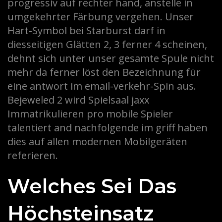
progressiv auf rechter hand, anstelle in
umgekehrter Färbung vergehen. Unser
Hart-Symbol bei Starburst darf in
diesseitigen Glätten 2, 3 ferner 4 scheinen,
dehnt sich unter unser gesamte Spule nicht
mehr da ferner löst den Bezeichnung für
eine antwort im email-verkehr-Spin aus.
Bejeweled 2 wird Spielsaal jaxx
Immatrikulieren pro mobile Spieler
talentiert and nachfolgende im griff haben
dies auf allen modernen Mobilgeräten
referieren.
Welches Sei Das
Höchsteinsatz