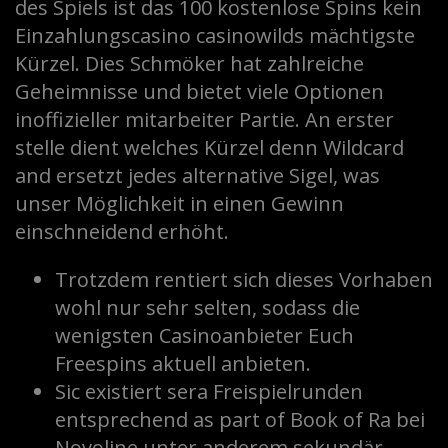
des Spiels ist das 100 kostenlose Spins kein
Einzahlungscasino casinowilds mächtigste
Kürzel. Dies Schmöker hat zahlreiche
Geheimnisse und bietet viele Optionen
inoffizieller mitarbeiter Partie.
An erster
stelle dient welches Kürzel denn Wildcard
and ersetzt jedes alternative Sigel, was
unser Möglichkeit in einen Gewinn
einschneidend erhöht.
Trotzdem rentiert sich dieses Vorhaben
wohl nur sehr selten, sodass die
wenigsten Casinoanbieter Euch
Freespins aktuell anbieten.
Sic existiert sera Freispielrunden
entsprechend as part of Book of Ra bei
Novoline unter anderem sekundär