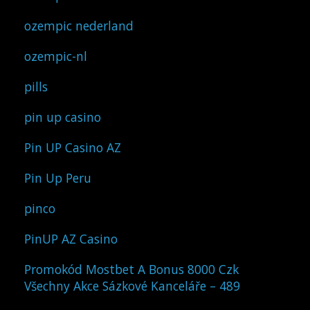
ozempic nederland
ozempic-nl
pills
pin up casino
Pin UP Casino AZ
Pin Up Peru
pinco
PinUP AZ Casino
Promokód Mostbet A Bonus 8000 Czk
Všechny Akce Sázkové Kanceláře – 489