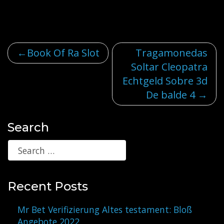
Post
Book Of Ra Slot
Tragamonedas
Soltar Cleopatra
navigation
Echtgeld Sobre 3d
De balde 4
Search
Recent Posts
Mr Bet Verifizierung Altes testament: Bloß
Angebote 2022