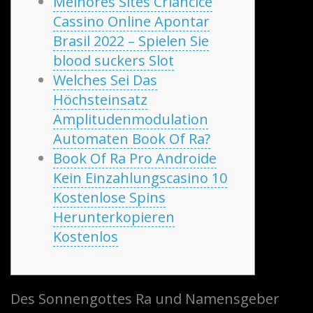
Melhores Sites Criancice
Cassino Online Apontar
Brasil 2022 – Spielen Sie
blood suckers Slot
Welches Sei Das
Höchsteinsatz
Amplitudenmodulation
Automaten Book Of Ra?
Book Of Ra Pro Androide
Kein Einzahlungscasino 10
Kostenlose Spins
Herunterkopieren
Kostenlos
Des Sonnengottes Ra und Namensgeber