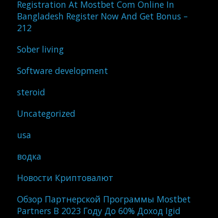
Registration At Mostbet Com Online In
Bangladesh Register Now And Get Bonus –
212
Sober living
Software development
steroid
Uncategorized
usa
водка
Новости Криптовалют
Обзор Партнерской Программы Mostbet
Partners В 2023 Году До 60% Доход Igid