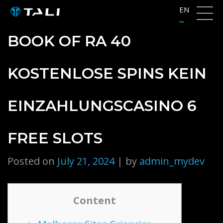
Skip
EN
to
content
BOOK OF RA 40
KOSTENLOSE SPINS KEIN
EINZAHLUNGSCASINO 6
FREE SLOTS
Posted on
July 21, 2024
|
by
admin_mydev
Content