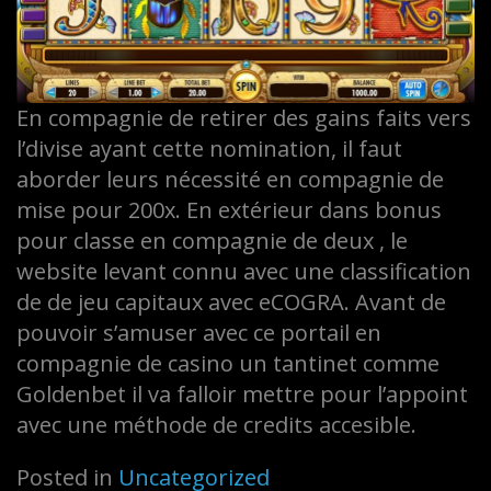
En compagnie de retirer des gains faits vers
l’divise ayant cette nomination, il faut
aborder leurs nécessité en compagnie de
mise pour 200x. En extérieur dans bonus
pour classe en compagnie de deux , le
website levant connu avec une classification
de de jeu capitaux avec eCOGRA. Avant de
pouvoir s’amuser avec ce portail en
compagnie de casino un tantinet comme
Goldenbet il va falloir mettre pour l’appoint
avec une méthode de credits accesible.
Posted in
Uncategorized