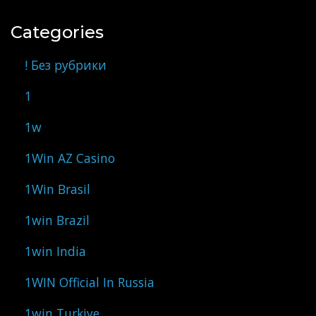
Categories
! Без рубрики
1
1w
1Win AZ Casino
1Win Brasil
1win Brazil
1win India
1WIN Official In Russia
1win Turkiye