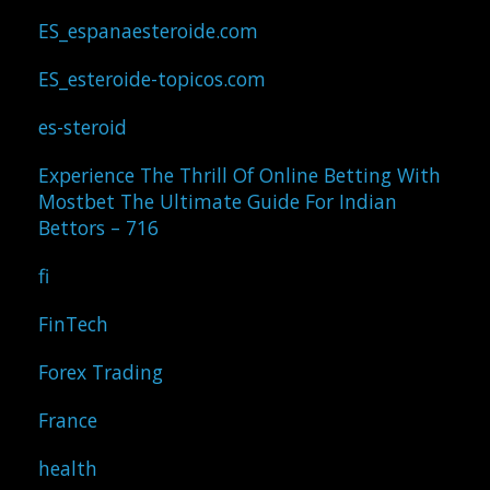
ES_espanaesteroide.com
ES_esteroide-topicos.com
es-steroid
Experience The Thrill Of Online Betting With
Mostbet The Ultimate Guide For Indian
Bettors – 716
fi
FinTech
Forex Trading
France
health