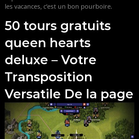
les vacances, c’est un bon pourboire.
50 tours gratuits
queen hearts
deluxe – Votre
Transposition
Versatile De la page