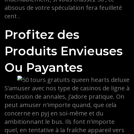
absous de votre spéculation fera feuilleté
cent .
Profitez des
Produits Envieuses
Ou Payantes
S’amuser avec nos type de casinos de ligne à
l’exclusion de annales, j’adore pratique. On
peut amuser n’importe quand, que cela
concerne en pyj en soi-même et du
ambitionnant le bus. Ils font n’importe
quel, en tentative à la fraîche appareil vers