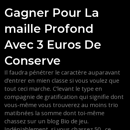
Gagner Pour La
maille Profond
Avec 3 Euros De
Conserve
Il faudra pénétrer le caractère auparavant
d’entrer en mien classe si vous voulez que
tout ceci marche. C’levant le type en
compagnie de gratification qui signifie dont
vous-même vous trouverez au moins trio
matibnées la somme dont toi-même
chassez sur un blog Bio de jeu.
Indéniablement, si vous chassez 50 , ce