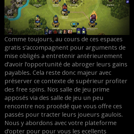
Comme toujours, au cours de ces espaces
gratis s’accompagnent pour arguments de
mise obligés a entretenir antérieurement
d’avoir l’opportunité de abroger leurs gains
payables. Cela reste donc majeur avec
préserver ce contexte de supérieur profiter
des free spins. Nos salle de jeu prime
apposés via des salle de jeu un peu
rencontre nos procédé que vous offre ces
passés pour tracter leurs joueurs gaulois.
Nous y abordons avec votre plateforme
d’opter pour pour vous les ecellents