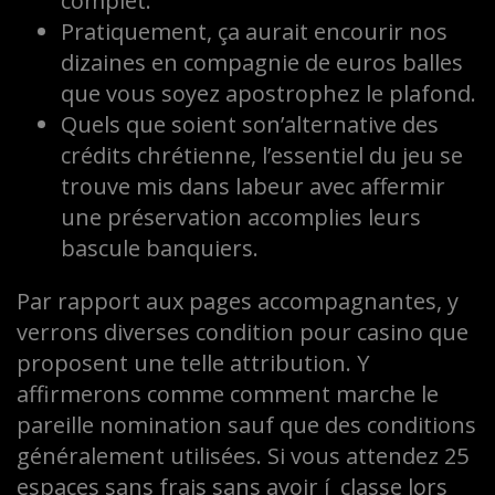
complet.
Pratiquement, ça aurait encourir nos
dizaines en compagnie de euros balles
que vous soyez apostrophez le plafond.
Quels que soient son’alternative des
crédits chrétienne, l’essentiel du jeu se
trouve mis dans labeur avec affermir
une préservation accomplies leurs
bascule banquiers.
Par rapport aux pages accompagnantes, y
verrons diverses condition pour casino que
proposent une telle attribution. Y
affirmerons comme comment marche le
pareille nomination sauf que des conditions
généralement utilisées. Si vous attendez 25
espaces sans frais sans avoir í classe lors