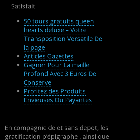
Satisfait
50 tours gratuits queen
hearts deluxe – Votre
Transposition Versatile De
la page
Articles Gazettes
Gagner Pour La maille
Profond Avec 3 Euros De
Conserve
Profitez des Produits
Envieuses Ou Payantes
En compagnie de et sans depot, les
gratification p’épigraphe , ainsi que