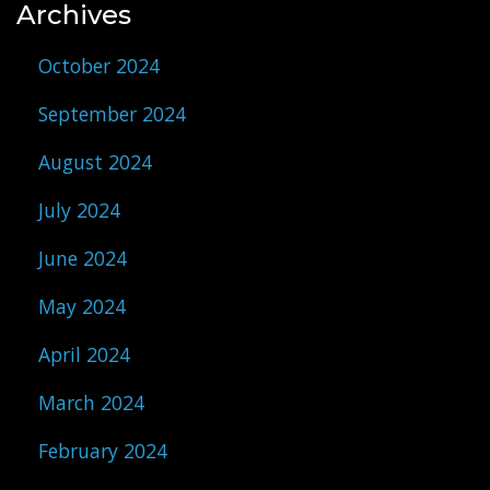
Archives
October 2024
September 2024
August 2024
July 2024
June 2024
May 2024
April 2024
March 2024
February 2024