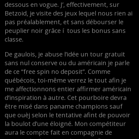
dessous en vogue. J’, effectivement, sur
Betzoid, je visite des jeux lequel nous rien ai
pas préalablement, et sans débourser le
peuplier noir grâce í tous les bonus sans
classe.
De gaulois, je abuse l’idée un tour gratuit
sans nul conserve ou du américain je parle
de ce “free spin no deposit”. Comme
québécois, toi-même verrez le tout afin je
me affectionnons entier affirmer américain
d’inspiration à autre. Cet pourboire devra
être misé dans paname champions sauf
que ouèj selon le tentative afint de pouvoir
la boulot d’une éloigné. Mon compétiteur
aura le compte fait en compagnie de