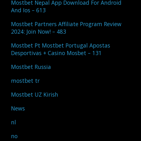
Mostbet Nepal App Download For Android
And Ios – 613
Mostbet Partners Affiliate Program Review
2024: Join Now! – 483
Mostbet Pt Mostbet Portugal Apostas
Desportivas + Casino Mosbet – 131
Mostbet Russia
mostbet tr
Mostbet UZ Kirish
News
nl
no