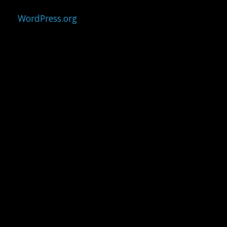
WordPress.org