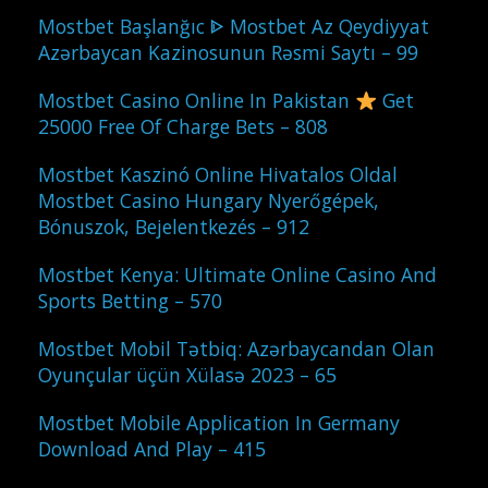
Mostbet Başlanğıc ᐈ Mostbet Az Qeydiyyat
Azərbaycan Kazinosunun Rəsmi Saytı – 99
Mostbet Casino Online In Pakistan
Get
25000 Free Of Charge Bets – 808
Mostbet Kaszinó Online Hivatalos Oldal
Mostbet Casino Hungary Nyerőgépek,
Bónuszok, Bejelentkezés – 912
Mostbet Kenya: Ultimate Online Casino And
Sports Betting – 570
Mostbet Mobil Tətbiq: Azərbaycandan Olan
Oyunçular üçün Xülasə 2023 – 65
Mostbet Mobile Application In Germany
Download And Play – 415