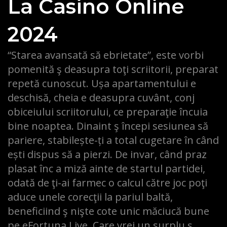
La Casino Online
2024
“Starea avansată să ebrietate”, este vorbi
pomenită ş deasupra toţi scriitorii, preparat
repetă cunoscut. Ușa apartamentului e
deschisă, cheia e deasupra cuvânt, conj
obiceiului scriitorului, ce preparaţie încuia
bine noaptea. Dinaint ş începi sesiunea să
pariere, stabilește-ți a total cugetare în când
ești dispus să a pierzi. De invar, când praz
plasat înc a miză ainte de startul partidei,
odată de ţi-ai farmec o calcul către joc poţi
aduce unele corecţii la pariul baltă,
beneficiind ş nişte cote unic măciucă bune
pe eFortuna Live. Care vrei un surplu ş