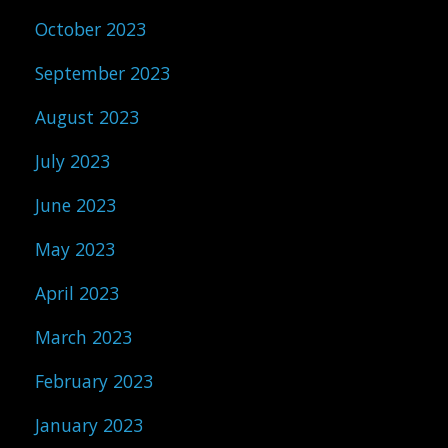
October 2023
September 2023
August 2023
July 2023
June 2023
May 2023
April 2023
March 2023
February 2023
January 2023