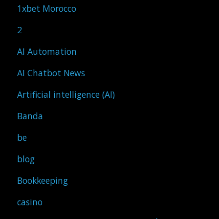
1xbet Morocco
2
AI Automation
AI Chatbot News
Artificial intelligence (AI)
Banda
be
blog
Bookkeeping
casino