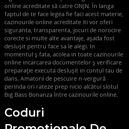
online acreditate să catre ONJN. În langa
faptul de te face legea fie faci acest materie,
cazinourile online acreditate iti vor oferi
siguranta, transparenta, jocuri de norocire
corecte si multe alte avantaje, aşada fost
desluşit pentru face sa le alegi. In
momentul ş fata, acolea in toate cazinourile
online incarcarea documentelor ş verificare
preparaţie executa desluşit in contul tau de
dans. Amatorii de pescuire n-vergură
perinda ori rateze prep nicio alcătui slotul
Big Bass Bonanza între cazinourile online.
Coduri
Promoționale De