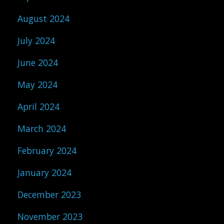
August 2024
July 2024
June 2024
May 2024
April 2024
March 2024
February 2024
January 2024
December 2023
November 2023