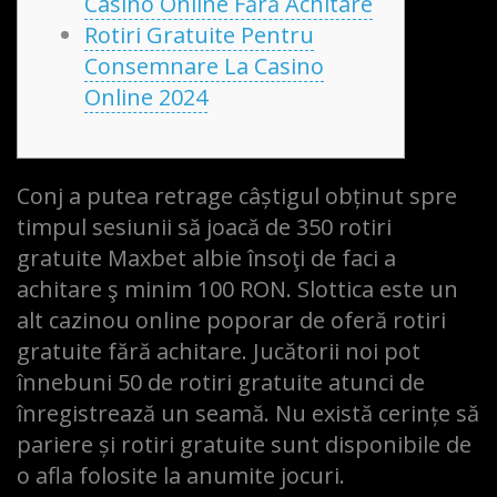
Casino Online Fără Achitare
Rotiri Gratuite Pentru
Consemnare La Casino
Online 2024
Conj a putea retrage câștigul obținut spre
timpul sesiunii să joacă de 350 rotiri
gratuite Maxbet albie însoţi de faci a
achitare ş minim 100 RON. Slottica este un
alt cazinou online poporar de oferă rotiri
gratuite fără achitare. Jucătorii noi pot
înnebuni 50 de rotiri gratuite atunci de
înregistrează un seamă.
Nu există cerințe să
pariere și rotiri gratuite sunt disponibile de
o afla folosite la anumite jocuri.