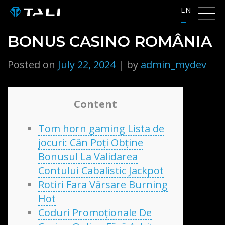
Skip
EN
to
content
BONUS CASINO ROMÂNIA
Posted on
July 22, 2024
|
by
admin_mydev
Content
Tom horn gaming Lista de
jocuri: Cân Poți Obține
Bonusul La Validarea
Contului Cabalistic Jackpot
Rotiri Fara Vărsare Burning
Hot
Coduri Promoționale De