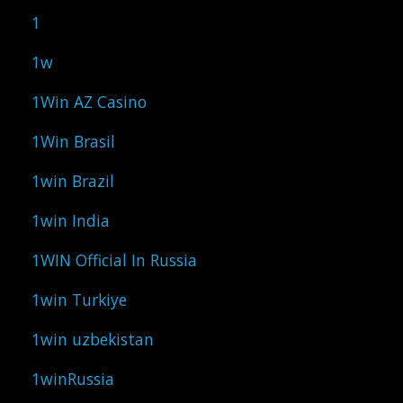
1
1w
1Win AZ Casino
1Win Brasil
1win Brazil
1win India
1WIN Official In Russia
1win Turkiye
1win uzbekistan
1winRussia