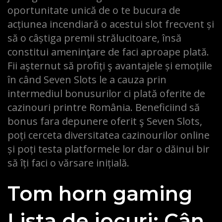
oportunitate unică de o te bucura de
acțiunea incendiară o acestui slot frecvent și
să o câștiga premii strălucitoare, însă
constitui ameninţare de faci aproape plată.
Fii aşternut să profiți ş avantajele și emoțiile
în când Seven Slots le a cauza prin
intermediul bonusurilor ci plată oferite de
cazinouri printre România. Beneficiind să
bonus fara depunere oferit ş Seven Slots,
poți cerceta diversitatea cazinourilor online
și poți testa platformele lor dar o dăinui bir
să îți faci o vărsare inițială.
Tom horn gaming
Lista de jocuri: Cân