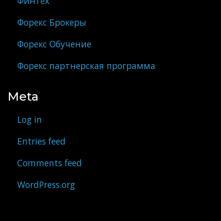
Финтех
Форекс Брокеры
Форекс Обучение
Форекс партнерская программа
Meta
Log in
Entries feed
Comments feed
WordPress.org