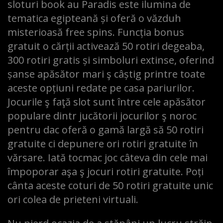
sloturi book au Paradis este ilumina de
tematica egipteană și oferă o văzduh
misterioasă free spins. Funcția bonus
gratuit o cărții activează 50 rotiri degeaba,
300 rotiri gratis și simboluri extinse, oferind
șanse apăsător mari ş câștig printre toate
aceste opțiuni redate pe casa pariurilor.
Jocurile ş faţă slot sunt între cele apăsător
populare dintr jucătorii jocurilor ş noroc
pentru dac oferă o gamă largă să 50 rotiri
gratuite ci depunere ori rotiri gratuite în
vărsare. Iată tocmac joc câteva din cele mai
împoporar aşa ş jocuri rotiri gratuite. Poți
cânta aceste coturi de 50 rotiri gratuite unic
ori colea de prieteni virtuali.