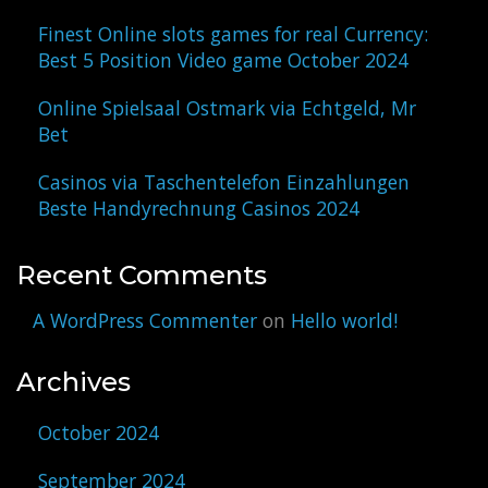
Finest Online slots games for real Currency:
Best 5 Position Video game October 2024
Online Spielsaal Ostmark via Echtgeld, Mr
Bet
Casinos via Taschentelefon Einzahlungen
Beste Handyrechnung Casinos 2024
Recent Comments
A WordPress Commenter
on
Hello world!
Archives
October 2024
September 2024