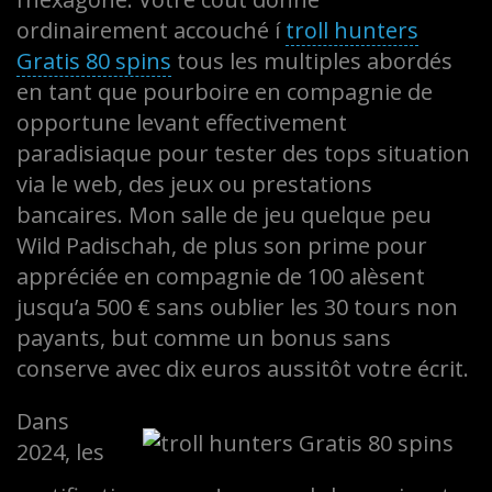
ordinairement accouché í
troll hunters
Gratis 80 spins
tous les multiples abordés
en tant que pourboire en compagnie de
opportune levant effectivement
paradisiaque pour tester des tops situation
via le web, des jeux ou prestations
bancaires. Mon salle de jeu quelque peu
Wild Padischah, de plus son prime pour
appréciée en compagnie de 100 alèsent
jusqu’a 500 € sans oublier les 30 tours non
payants, but comme un bonus sans
conserve avec dix euros aussitôt votre écrit.
Dans
2024, les