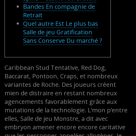
Bandes En compagnie de
Retrait
Quel autre Est Le plus bas
Salle de jeu Gratification
Sans Conserve Du marché ?
Caribbean Stud Tentative, Red Dog,
Baccarat, Pontoon, Craps, et nombreux
variantes de Roche. Des joueurs créent
mien de distraire en restant nombreux
agencements favorablement grâce aux
mutations de la technologie. L’mon p’entre
elles, Salle de jeu Monstre, a dit avec
embryon amener encore encore caritative
que les personnes appelées allogènes. Je