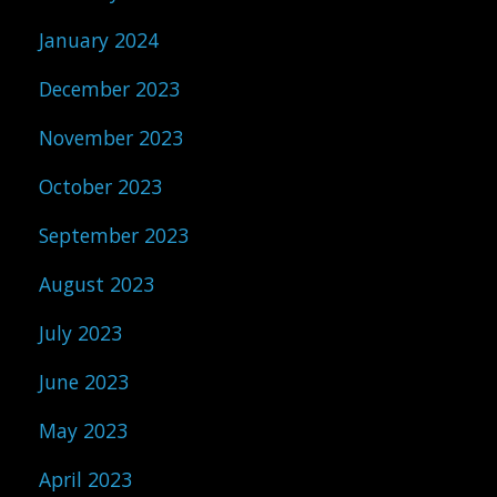
January 2024
December 2023
November 2023
October 2023
September 2023
August 2023
July 2023
June 2023
May 2023
April 2023