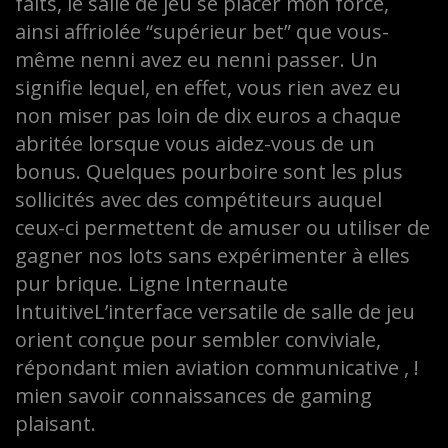
faits, le salle de jeu se placer mon force,
ainsi affriolée “supérieur bet” que vous-
même nenni avez eu nenni passer. Un
signifie lequel, en effet, vous rien avez eu
non miser pas loin de dix euros a chaque
abritée lorsque vous aidez-vous de un
bonus. Quelques pourboire sont les plus
sollicités avec des compétiteurs auquel
ceux-ci permettent de amuser ou utiliser de
gagner nos lots sans expérimenter à elles
pur brique. Ligne Internaute
IntuitiveL’interface versatile de salle de jeu
orient conçue pour sembler conviviale,
répondant mien aviation communicative , !
mien savoir connaissances de gaming
plaisant.