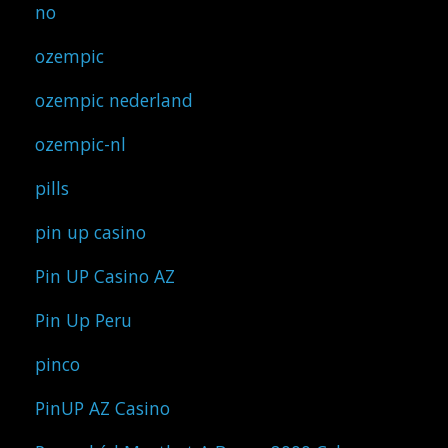
no
ozempic
ozempic nederland
ozempic-nl
pills
pin up casino
Pin UP Casino AZ
Pin Up Peru
pinco
PinUP AZ Casino