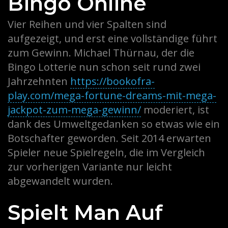
Bingo Online
Vier Reihen und vier Spalten sind
aufgezeigt, und erst eine vollständige führt
zum Gewinn. Michael Thürnau, der die
Bingo Lotterie nun schon seit rund zwei
Jahrzehnten
https://bookofra-
play.com/mega-fortune-dreams-mit-mega-
jackpot-zum-mega-gewinn/
moderiert, ist
dank des Umweltgedanken so etwas wie ein
Botschafter geworden. Seit 2014 erwarten
Spieler neue Spielregeln, die im Vergleich
zur vorherigen Variante nur leicht
abgewandelt wurden.
Spielt Man Auf