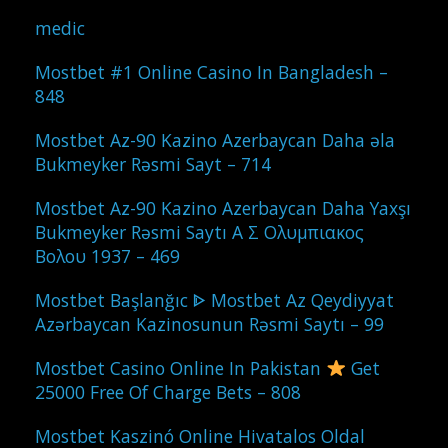
medic
Mostbet #1 Online Casino In Bangladesh –
848
Mostbet Az-90 Kazino Azerbaycan Daha əla
Bukmeyker Rəsmi Sayt – 714
Mostbet Az-90 Kazino Azerbaycan Daha Yaxşı
Bukmeyker Rəsmi Saytı Α Σ Ολυμπιακος
Βολου 1937 – 469
Mostbet Başlanğıc ᐈ Mostbet Az Qeydiyyat
Azərbaycan Kazinosunun Rəsmi Saytı – 99
Mostbet Casino Online In Pakistan
Get
25000 Free Of Charge Bets – 808
Mostbet Kaszinó Online Hivatalos Oldal