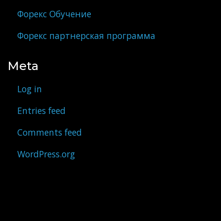
Форекс Обучение
Форекс партнерская программа
Meta
Log in
Entries feed
Comments feed
WordPress.org