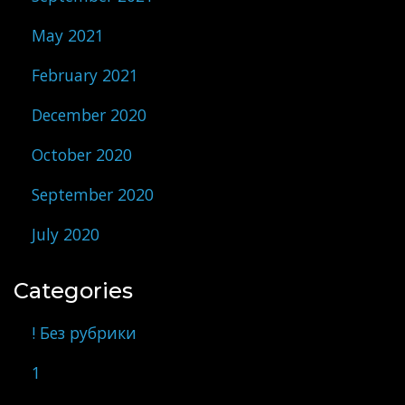
May 2021
February 2021
December 2020
October 2020
September 2020
July 2020
Categories
! Без рубрики
1