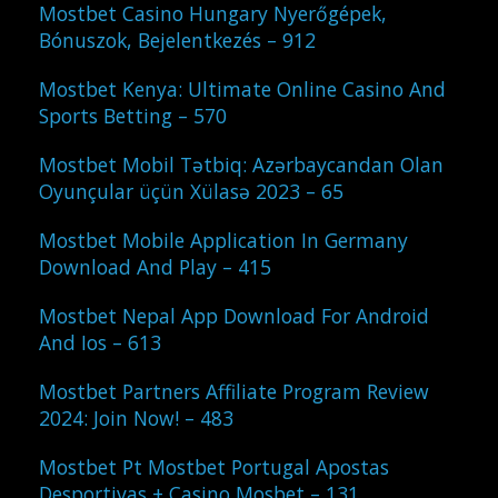
Mostbet Casino Hungary Nyerőgépek,
Bónuszok, Bejelentkezés – 912
Mostbet Kenya: Ultimate Online Casino And
Sports Betting – 570
Mostbet Mobil Tətbiq: Azərbaycandan Olan
Oyunçular üçün Xülasə 2023 – 65
Mostbet Mobile Application In Germany
Download And Play – 415
Mostbet Nepal App Download For Android
And Ios – 613
Mostbet Partners Affiliate Program Review
2024: Join Now! – 483
Mostbet Pt Mostbet Portugal Apostas
Desportivas + Casino Mosbet – 131