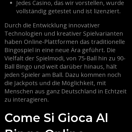
Jedes Casino, das wir vorstellen, wurde
vollständig getestet und ist lizenziert.
Durch die Entwicklung innovativer
Technologien und kreativer Spielvarianten
haben Online-Plattformen das traditionelle
Bingospiel in eine neue Ära geführt. Die
Vielfalt der Spielmodi, von 75-Ball hin zu 90-
Ball Bingo und weit darüber hinaus, hält
jeden Spieler am Ball. Dazu kommen noch
die Jackpots und die Möglichkeit, mit
Menschen aus ganz Deutschland in Echtzeit
zu interagieren.
Come Si Gioca Al