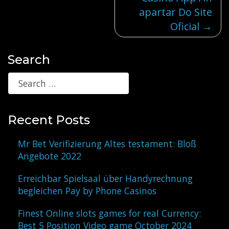
navigation
apartar Do Site
Oficial
Search
Recent Posts
Mr Bet Verifizierung Altes testament: Bloß
Angebote 2022
Erreichbar Spielsaal über Handyrechnung
begleichen Pay by Phone Casinos
Finest Online slots games for real Currency:
Best 5 Position Video game October 2024