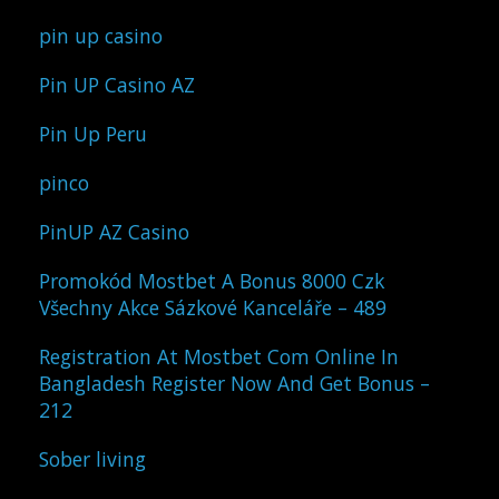
pin up casino
Pin UP Casino AZ
Pin Up Peru
pinco
PinUP AZ Casino
Promokód Mostbet A Bonus 8000 Czk
Všechny Akce Sázkové Kanceláře – 489
Registration At Mostbet Com Online In
Bangladesh Register Now And Get Bonus –
212
Sober living