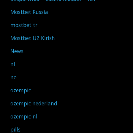
Mostbet Russia
mostbet tr
Mostbet UZ Kirish
News
nl
no
ozempic
ozempic nederland
ozempic-nl
pills