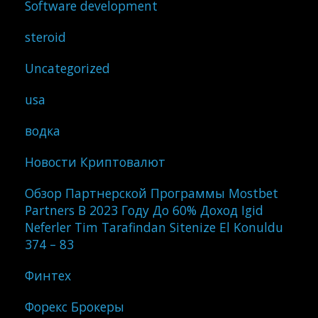
Software development
steroid
Uncategorized
usa
водка
Новости Криптовалют
Обзор Партнерской Программы Mostbet
Partners В 2023 Году До 60% Доход Igid
Neferler Tim Tarafindan Sitenize El Konuldu
374 – 83
Финтех
Форекс Брокеры