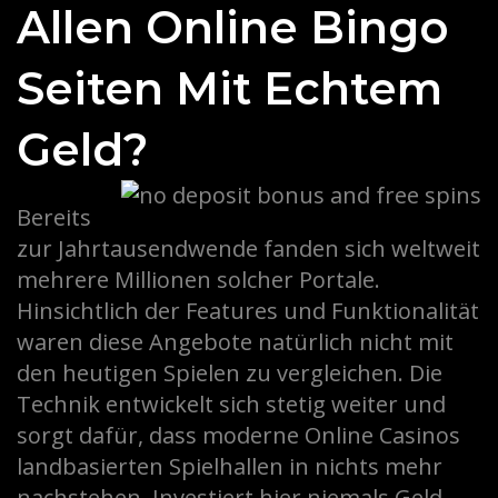
Allen Online Bingo
Seiten Mit Echtem
Geld?
Bereits
zur Jahrtausendwende fanden sich weltweit
mehrere Millionen solcher Portale.
Hinsichtlich der Features und Funktionalität
waren diese Angebote natürlich nicht mit
den heutigen Spielen zu vergleichen. Die
Technik entwickelt sich stetig weiter und
sorgt dafür, dass moderne Online Casinos
landbasierten Spielhallen in nichts mehr
nachstehen. Investiert hier niemals Geld,