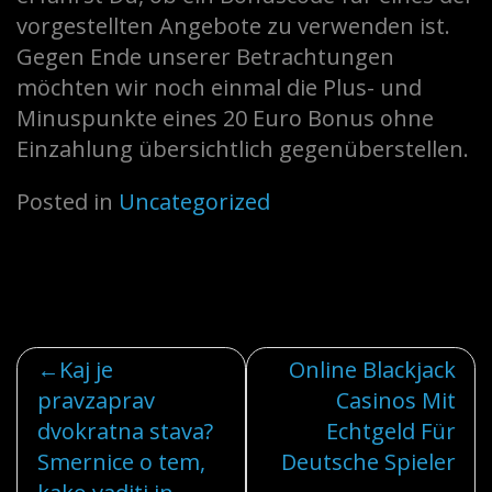
vorgestellten Angebote zu verwenden ist.
Gegen Ende unserer Betrachtungen
möchten wir noch einmal die Plus- und
Minuspunkte eines 20 Euro Bonus ohne
Einzahlung übersichtlich gegenüberstellen.
Posted in
Uncategorized
Post
Kaj je
Online Blackjack
pravzaprav
Casinos Mit
navigation
dvokratna stava?
Echtgeld Für
Smernice o tem,
Deutsche Spieler