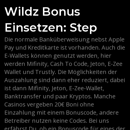
Wildz Bonus
Einsetzen: Step
Die normale Banküberweisung nebst Apple
Pay und Kreditkarte ist vorhanden. Auch die
E-Wallets können genutzt werden, hier
werden Mifinity, Cash To Code, Jeton, E-Zee
Wallet und Trustly. Die Möglichkeiten der
Auszahlung sind dann eher reduziert, dabei
ist dann Mifinity, Jeton, E-Zee-Wallet,
Banktransfer und paar Kryptos. Manche
Casinos vergeben 20€ Boni ohne
Einzahlung mit einem Bonuscode, andere
Betreiber nutzen keine Codes. Bei uns
erfährst Du, ob ein Bonuscode für eines der