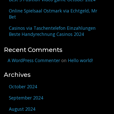
Online Spielsaal Ostmark via Echtgeld, Mr
Bet
Casinos via Taschentelefon Einzahlungen
Beste Handyrechnung Casinos 2024
Recent Comments
A WordPress Commenter
on
Hello world!
Archives
October 2024
September 2024
August 2024