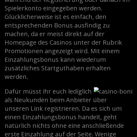
Spielerkonto eingegeben werden.
Glücklicherweise ist es einfach, den
entsprechenden Bonus ausfindig zu
machen, da er meist direkt auf der
Homepage des Casinos unter der Rubrik
Promotionen angezeigt wird. Mit einem
Einzahlungsbonus kann wiederum
zusätzliches Startguthaben erhalten
werden.
Dafür müsst ihr euch lediglich
als Neukunden beim Anbieter über
unseren Link registrieren. Da es sich um
einen Einzahlungsbonus handelt, geht
natürlich nichts ohne eine anschließende
erste Einzahlung auf der Seite. Wenige