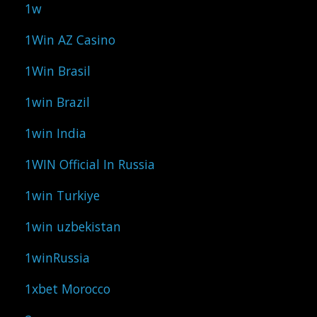
1w
1Win AZ Casino
1Win Brasil
1win Brazil
1win India
1WIN Official In Russia
1win Turkiye
1win uzbekistan
1winRussia
1xbet Morocco