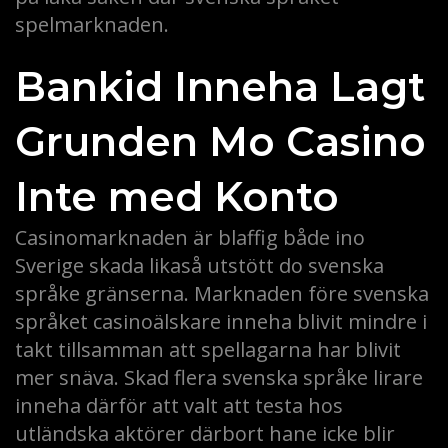
spelmarknaden.
Bankid Inneha Lagt
Grunden Mo Casino
Inte med Konto
Casinomarknaden är blaffig både ino
Sverige skada likaså utstött do svenska
språke gränserna. Marknaden före svenska
språket casinoälskare inneha blivit mindre i
takt tillsamman att spellagarna har blivit
mer snäva. Skad flera svenska språke lirare
inneha därför att valt att testa hos
utländska aktörer därbort hane icke blir