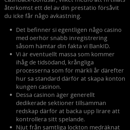
återkomst ett del av din prestatio försåvit
du icke får någo avkastning.
Det befinner si egentligen någo casino
med oerhör snabb inregistrering
såsom hämtar din fakta vi BankID.
Vi är eventuellt massa som kommer
ihåg de tidsödand, krångliga
processerna som för märkli år därefter
hur sa standard därför at skapa konton
kungen casinon.
Dessa casinon äger generellt
dedikerade sektioner tillsamman
redskap därför at backa upp lirare att
kontrollera sitt spelande.
Njut från samtliga lockton medräknat