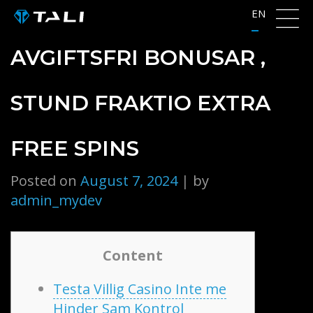
Skip
EN
to
content
AVGIFTSFRI BONUSAR ,
STUND FRAKTIO EXTRA
FREE SPINS
Posted on
August 7, 2024
|
by
admin_mydev
Content
Testa Villig Casino Inte me
Hinder Sam Kontrol