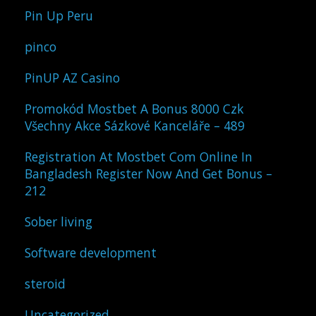
Pin Up Peru
pinco
PinUP AZ Casino
Promokód Mostbet A Bonus 8000 Czk
Všechny Akce Sázkové Kanceláře – 489
Registration At Mostbet Com Online In
Bangladesh Register Now And Get Bonus –
212
Sober living
Software development
steroid
Uncategorized