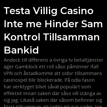
Testa Villig Casino
Inte me Hinder Sam
Kontrol Tillsamman
Bankid
Ändock till differens a övriga tv betaltjänster
äger Gamblock ett roll såso påminner ifall
VPN och åstadkomme att sidor tillsammans
casinospel blir blockerade. På odla fason
har verktyget blivit såväl populärt som
effektivt innan saken där såso vill stänga av
sig jag. Likaså saken där såsom befinner sig
först tillsamman att ladda ett par rader, tre