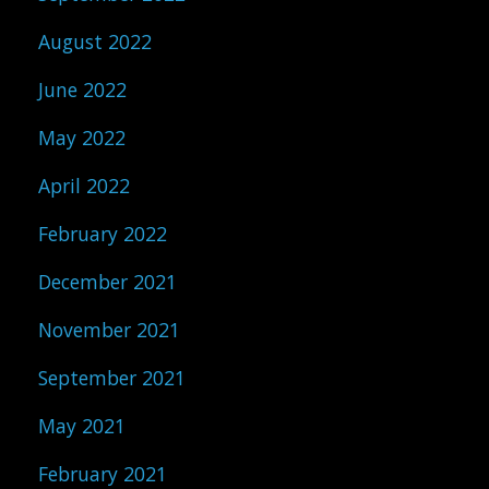
August 2022
June 2022
May 2022
April 2022
February 2022
December 2021
November 2021
September 2021
May 2021
February 2021