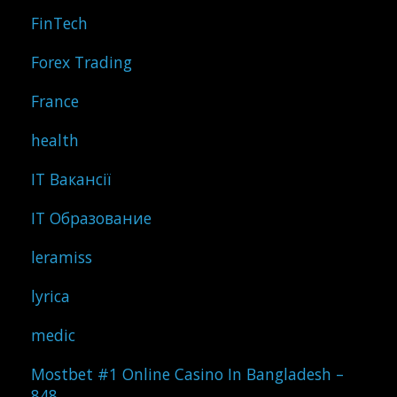
FinTech
Forex Trading
France
health
IT Вакансії
IT Образование
leramiss
lyrica
medic
Mostbet #1 Online Casino In Bangladesh –
848