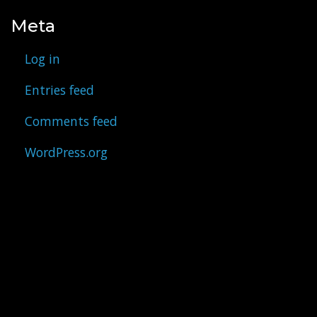
Meta
Log in
Entries feed
Comments feed
WordPress.org