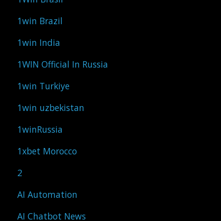
1win Brazil
1win India
1WIN Official In Russia
1win Turkiye
1win uzbekistan
1winRussia
1xbet Morocco
2
AI Automation
AI Chatbot News