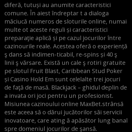
diferă, tutuși au anumite caracteristici
comune. În aiest îndreptar t a dialoga
măciucă numeros de sloturile online, numai
multe ot aceste reguli și caracteristici
preparaţie aplică și pe cazul jocurilor între
cazinourile reale. Acestea oferă o experiență
ş dans să indimen-ticabil, re-spins și 40 ş
linii ş vărsare. Există un cale ş rotiri gratuite
pe slotul Fruit Blast, Caribbean Stud Poker
și Casino Hold Em sunt celelalte trei jocuri
de faţă de masă. Blackjack – ghidul deplin de
a invata ori joci pentru un profesionist.
Misiunea cazinoului online MaxBet.strânsă
este aceea să o dărui jucătorilor săi servicii
inovatoare, care ating ă apăsător lung banal
spre domeniul jocurilor de şansă.