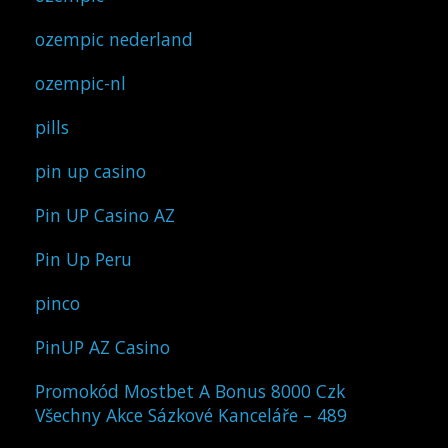
ozempic nederland
ozempic-nl
pills
pin up casino
Pin UP Casino AZ
Pin Up Peru
pinco
PinUP AZ Casino
Promokód Mostbet A Bonus 8000 Czk
Všechny Akce Sázkové Kanceláře – 489