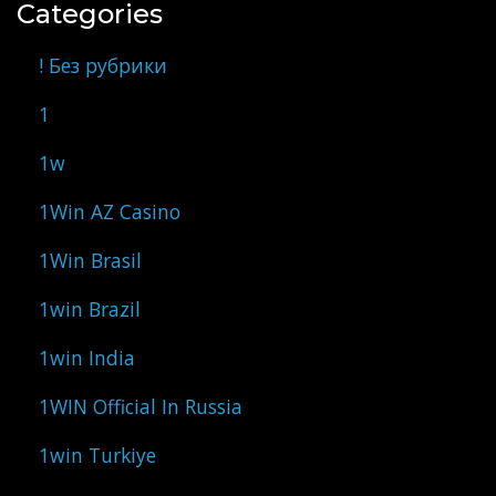
Categories
! Без рубрики
1
1w
1Win AZ Casino
1Win Brasil
1win Brazil
1win India
1WIN Official In Russia
1win Turkiye