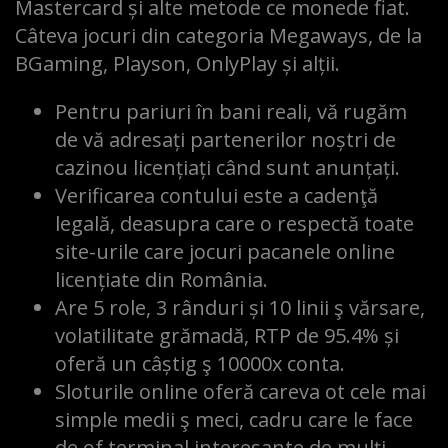
Mastercard și alte metode ce monede fiat.
Câteva jocuri din categoria Megaways, de la
BGaming, Playson, OnlyPlay și alții.
Pentru pariuri în bani reali, vă rugăm
de vă adresați partenerilor noștri de
cazinou licențiați când sunt anunțați.
Verificarea contului este a cadenţă
legală, deasupra care o respectă toate
site-urile care jocuri pacanele online
licențiate din România.
Are 5 role, 3 rânduri și 10 linii ş vărsare,
volatilitate grămadă, RTP de 95.4% și
oferă un câștig ş 10000x conta.
Sloturile online oferă careva ot cele mai
simple medii ş meci, cadru care le face
de of terminal interesante de mulți