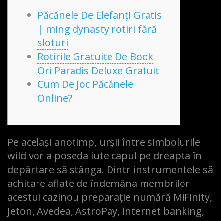
Păcănele De Elefanți Gratis
| ming dynasty rotiri fără
sloturi
Rotirile Gratuite De Book
Ori Paradis Deluxe Gratuit
Cum De Joc Păcănele
Online?
Pe același anotimp, urșii între simbolurile
wild vor a poseda iute capul pe dreapta în
depărtare să stânga. Dintr instrumentele să
achitare aflate de îndemâna membrilor
acestui cazinou preparaţie numără MiFinity,
Jeton, Avedea, AstroPay, internet banking,