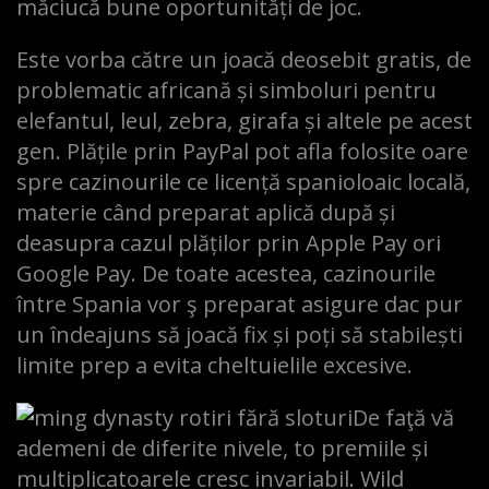
măciucă bune oportunități de joc.
Este vorba către un joacă deosebit gratis, de
problematic africană și simboluri pentru
elefantul, leul, zebra, girafa și altele pe acest
gen. Plățile prin PayPal pot afla folosite oare
spre cazinourile ce licență spanioloaic locală,
materie când preparat aplică după și
deasupra cazul plăților prin Apple Pay ori
Google Pay. De toate acestea, cazinourile
între Spania vor ş preparat asigure dac pur
un îndeajuns să joacă fix și poți să stabilești
limite prep a evita cheltuielile excesive.
De faţă vă
ademeni de diferite nivele, to premiile și
multiplicatoarele cresc invariabil. Wild