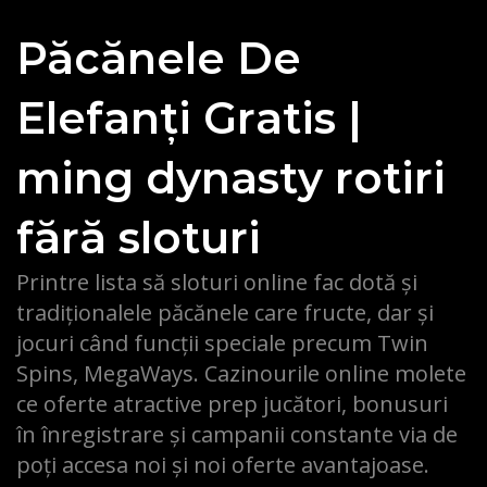
Păcănele De
Elefanți Gratis |
ming dynasty rotiri
fără sloturi
Printre lista să sloturi online fac dotă și
tradiționalele păcănele care fructe, dar și
jocuri când funcții speciale precum Twin
Spins, MegaWays. Cazinourile online molete
ce oferte atractive prep jucători, bonusuri
în înregistrare și campanii constante via de
poți accesa noi și noi oferte avantajoase.