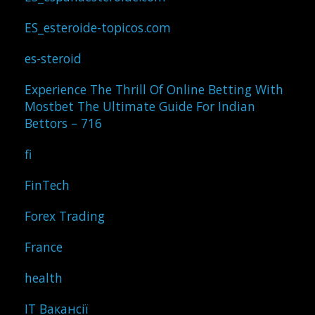
ES_esteroide-topicos.com
es-steroid
Experience The Thrill Of Online Betting With
Mostbet The Ultimate Guide For Indian
Bettors – 716
fi
FinTech
Forex Trading
France
health
IT Вакансії