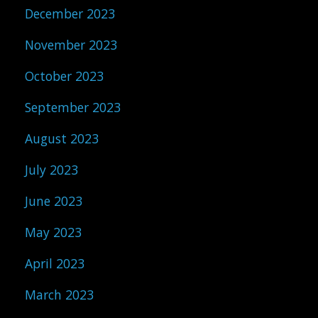
December 2023
November 2023
October 2023
September 2023
August 2023
July 2023
June 2023
May 2023
April 2023
March 2023