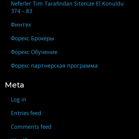
Neferler Tim Tarafindan Sitenize El Konuldu
374 – 83
Финтех
Форекс Брокеры
Форекс Обучение
Форекс партнерская программа
Meta
Log in
Entries feed
Comments feed