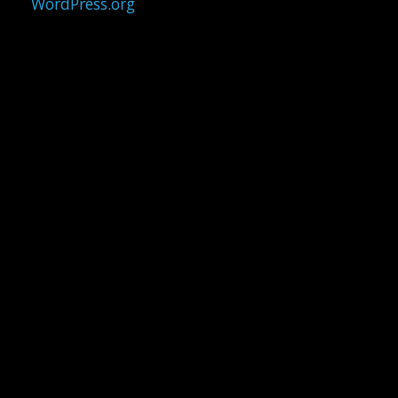
WordPress.org