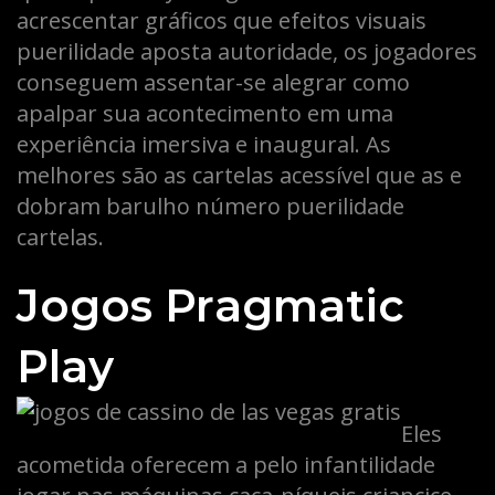
acrescentar gráficos que efeitos visuais
puerilidade aposta autoridade, os jogadores
conseguem assentar-se alegrar como
apalpar sua acontecimento em uma
experiência imersiva e inaugural. As
melhores são as cartelas acessível que as e
dobram barulho número puerilidade
cartelas.
Jogos Pragmatic
Play
Eles
acometida oferecem a pelo infantilidade