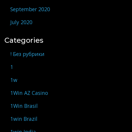
September 2020
July 2020
Categories
! Без рубрики
1
1w
1Win AZ Casino
1Win Brasil
1win Brazil
1win India