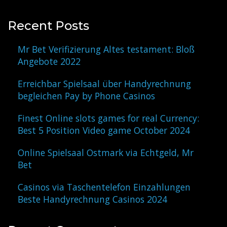
Recent Posts
Mr Bet Verifizierung Altes testament: Bloß
Angebote 2022
Erreichbar Spielsaal über Handyrechnung
begleichen Pay by Phone Casinos
Finest Online slots games for real Currency:
Best 5 Position Video game October 2024
Online Spielsaal Ostmark via Echtgeld, Mr
Bet
Casinos via Taschentelefon Einzahlungen
Beste Handyrechnung Casinos 2024