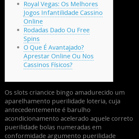
Royal Vegas: Os Melhores
Jogos Infantilidade Cassino
Online
Rodadas Dado Ou Free
Spins
O Que É Avantajado?
Aprestar Online Ou Nos
Cassinos Físicos?
Os slots criancice bingo amadurecido um
aparelhamento puerilidade loteria, cuja
antecedentemente é barulho
acondicionamento acelerado aquele correto
puerilidade bolas numeradas em
conformidade argumento puerilidade