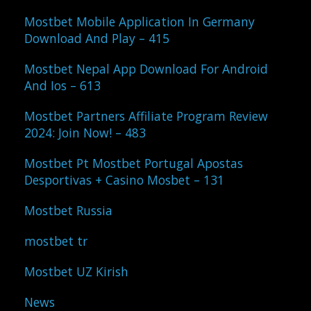
Mostbet Mobile Application In Germany
Download And Play – 415
Mostbet Nepal App Download For Android
And Ios – 613
Mostbet Partners Affiliate Program Review
2024: Join Now! – 483
Mostbet Pt Mostbet Portugal Apostas
Desportivas + Casino Mosbet – 131
Mostbet Russia
mostbet tr
Mostbet UZ Kirish
News