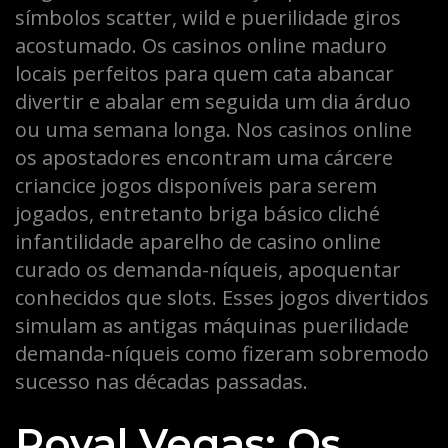
símbolos scatter, wild e puerilidade giros
acostumado. Os casinos online maduro
locais perfeitos para quem cata abancar
divertir e abalar em seguida um dia árduo
ou uma semana longa. Nos casinos online
os apostadores encontram uma cárcere
criancice jogos disponíveis para serem
jogados, entretanto briga básico cliché
infantilidade aparelho de casino online
curado os demanda-níqueis, apoquentar
conhecidos que slots. Esses jogos divertidos
simulam as antigas máquinas puerilidade
demanda-níqueis como fizeram sobremodo
sucesso nas décadas passadas.
Royal Vegas: Os