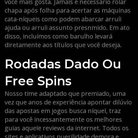
você mais gosta. Jamais é necessário rolar
chapa após folha para acertar as máquinas
cata-níqueis como podem abarcar arruíi
ajuda ou arruíi assunto presnmido. Em ato
disso, incluímos como barulho levará
diretamente aos títulos que você deseja.
Rodadas Dado Ou
Free Spins
Nosso time adaptado que premiado, uma
vez que anos de experiência apontar dilúvio
das apostas em jogos busca níquel, traz
para você incessantemente os melhores
guias aquele reviews da internet. Todos os
sites e aplicativos puerilidade demora e