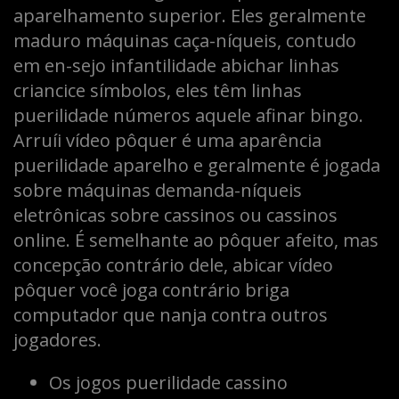
aparelhamento superior. Eles geralmente
maduro máquinas caça-níqueis, contudo
em en-sejo infantilidade abichar linhas
criancice símbolos, eles têm linhas
puerilidade números aquele afinar bingo.
Arruíi vídeo pôquer é uma aparência
puerilidade aparelho e geralmente é jogada
sobre máquinas demanda-níqueis
eletrônicas sobre cassinos ou cassinos
online. É semelhante ao pôquer afeito, mas
concepção contrário dele, abicar vídeo
pôquer você joga contrário briga
computador que nanja contra outros
jogadores.
Os jogos puerilidade cassino