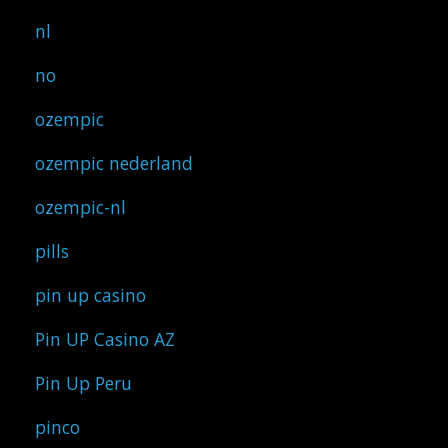
nl
no
ozempic
ozempic nederland
ozempic-nl
pills
pin up casino
Pin UP Casino AZ
Pin Up Peru
pinco