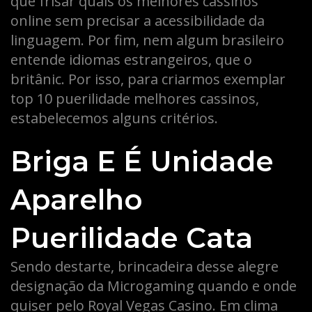
que frisar quais os melhores cassinos
online sem precisar a acessibilidade da
linguagem. Por fim, nem algum brasileiro
entende idiomas estrangeiros, que o
britânic. Por isso, para criarmos exemplar
top 10 puerilidade melhores cassinos,
estabelecemos alguns critérios.
Briga E É Unidade
Aparelho
Puerilidade Cata
Sendo destarte, brincadeira desse alegre
designação da Microgaming quando e onde
quiser pelo Royal Vegas Casino. Em clima