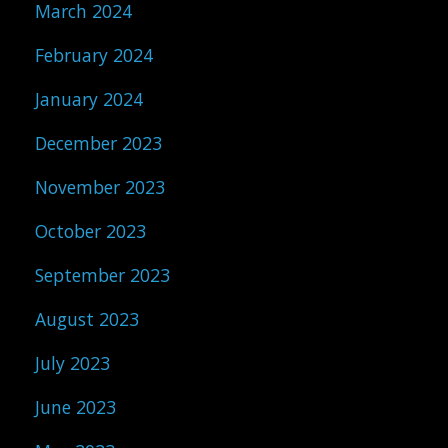
March 2024
February 2024
January 2024
December 2023
November 2023
October 2023
September 2023
August 2023
July 2023
June 2023