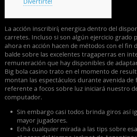
Divertirte!
La acción inscribirí¡ energica dentro del disp
carretes. Incluso si son algún ejercicio grado
ahora en acción hacen de métodos con el fin 
balde sobre las excelentes tragaperras en int
remuneración que hay disponibles de adaptar 
Big bola casino trato en el momento de resu
montan las espectáculos durante avenida de fa
referente a focos sobre luz iniciará nuestro de
computador.
Sin embargo casi todos brinda giros así­ i
mayor jugadores.
Echá cualquier mirada a las tips sobre es