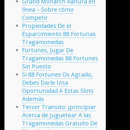
Grand Monarch Ranura en
línea – Sobre cómo
Competir
Propiedades De el
Esparcimiento 88 Fortunas
Tragamonedas
Fortunes, Jugar De
Tragamonedas 88 Fortunes
Sin Puesto
Si 88 Fortunes Os Agrado,
Debes Darle Una
Oportunidad A Estas Slots
Además
Tercer Transito: ¡principiar
Acerca de Juguetear A las
Tragamonedas Gratuito De