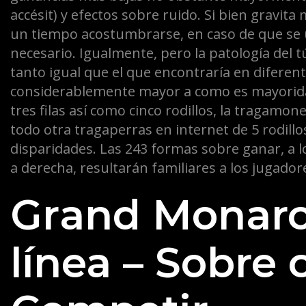
accésit) y efectos sobre ruido. Si bien gravi
un tiempo acostumbrarse, en caso de que se ut
necesario. Igualmente, pero la patologí­a del
tanto igual que el que encontraría en difere
considerablemente mayor a como es mayoridad
tres filas así­ como cinco rodillos, la tragam
todo otra tragaperras en internet de 5 rodillo
disparidades. Las 243 formas sobre ganar, a 
a derecha, resultarán familiares a los jugador
Grand Monarc
línea – Sobre