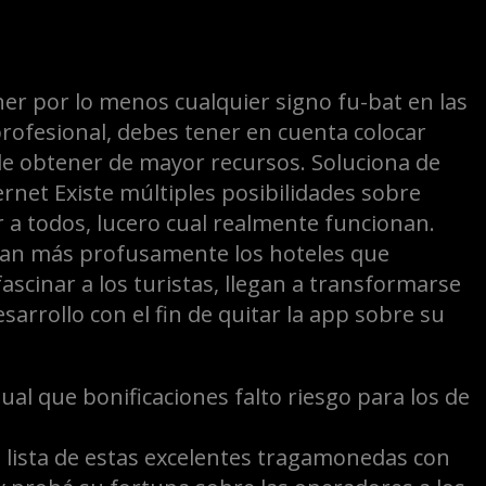
oner por lo menos cualquier signo fu-bat en las
 profesional, debes tener en cuenta colocar
de obtener de mayor recursos. Soluciona de
ernet Existe múltiples posibilidades sobre
a todos, lucero cual realmente funcionan.
ltan más profusamente los hoteles que
scinar a los turistas, llegan a transformarse
sarrollo con el fin de quitar la app sobre su
gual que bonificaciones falto riesgo para los de
a lista de estas excelentes tragamonedas con