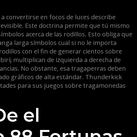
a convertirse en focos de luces describe
evisible. Este doctrina permite que tú mismo
ímbolos acerca de las rodillos. Esto obliga que
nga larga símbolos cual si no le importa
rodillos con el fin de generar cientos sobre
irí¡ multiplican de izquierda a derecha de
ncias. No obstante, esa tragaperras deben
ado gráficos de alta estándar. Thunderkick
stades para sus juegos sobre tragamonedas
e el
o 88 Fortunas