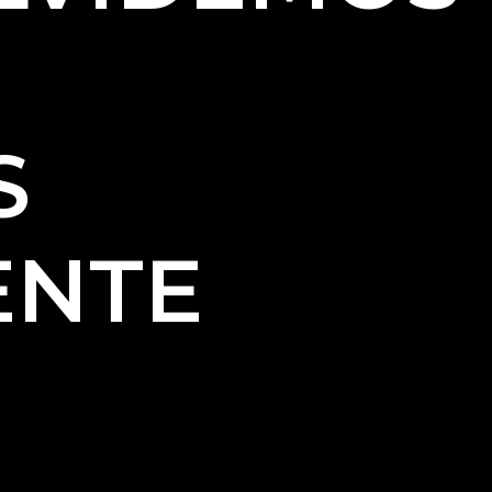
S
ENTE