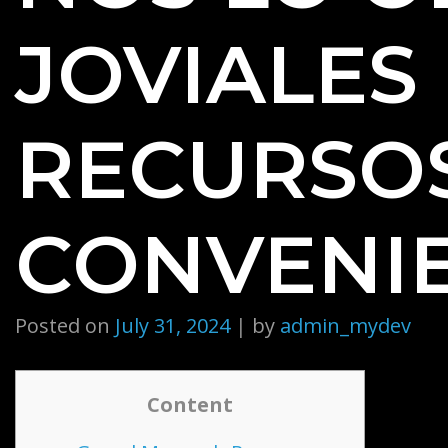
JOVIALES
RECURSO
CONVENI
Posted on
July 31, 2024
|
by
admin_mydev
Content